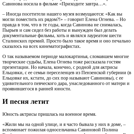
Савинова носила в фильме «Приходите завтра…».
– Иногда посетители нашего музея возмущаются: «Как вы
могли поместить их рядом?!» – говорит Елена Огнева. – Но
правда в том, что в те годы, когда Савинова не снималась,
Пырьев и сам сидел без работы и вынужден был делать
документальные фильмы, хоть и являлся лауреатом шести
Сталинских премий. Просто было такое время и оно печально
сказалось на всех кинематографистах.
О так называемом периоде малокартинья, сломавшем многие
творческие судьбы, Елена Огнева тоже рассказала гостям
презентации. Но начала, конечно, с родной для актрисы
Ельцовки, с ее семьи переселенцев из Пензенской губернии (в
Ельцовке их, кстати, до сих пор называют Савиновы), с ее
удивительного певческого дара, унаследованного от матери и
проявившегося в ранней юности.
И песня летит
Юность актрисы пришлась на военное время.
«Жили мы на одной улице, и я часто бывала у них в доме, –
вспоминает пожилая односельчанка Савиновой Полина