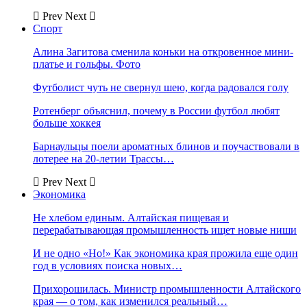
Prev
Next
Спорт
Алина Загитова сменила коньки на откровенное мини-
платье и гольфы. Фото
Футболист чуть не свернул шею, когда радовался голу
Ротенберг объяснил, почему в России футбол любят
больше хоккея
Барнаульцы поели ароматных блинов и поучаствовали в
лотерее на 20-летии Трассы…
Prev
Next
Экономика
Не хлебом единым. Алтайская пищевая и
перерабатывающая промышленность ищет новые ниши
И не одно «Но!» Как экономика края прожила еще один
год в условиях поиска новых…
Прихорошилась. Министр промышленности Алтайского
края — о том, как изменился реальный…