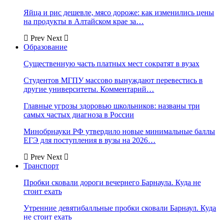
Яйца и рис дешевле, мясо дороже: как изменились цены
на продукты в Алтайском крае за…
Prev
Next
Образование
Существенную часть платных мест сократят в вузах
Студентов МГПУ массово вынуждают перевестись в
другие университеты. Комментарий…
Главные угрозы здоровью школьников: названы три
самых частых диагноза в России
Минобрнауки РФ утвердило новые минимальные баллы
ЕГЭ для поступления в вузы на 2026…
Prev
Next
Транспорт
Пробки сковали дороги вечернего Барнаула. Куда не
стоит ехать
Утренние девятибалльные пробки сковали Барнаул. Куда
не стоит ехать