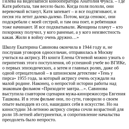
Гилёва на видеозаписи кинооператора Анатолия Фукса. – Где
Катя работала, там весело было. Когда поля пололи, они
веревочкой встанут, Катя запевает – и все подтягивают, и
песня эта летит далеко-далеко. Потом, когда сенокос, они
подскребали с моей сестрой, и там она поет, и ребятишки
тоже начинают. И все подхватывали. Женщины плачут – кто
похоронку получил, у кого раненые, а у кого неизвестность
какая. Жили в войну очень дружно…»
Школу Екатерина Савинова окончила в 1944 году и, не
послушав уговоров односельчан, отправилась в Москву
учиться на актрису. Из книги Елены Огневой можно узнать о
перипетиях этого поступления, об успешной учебе во ВГИКе,
о первых эпизодических, а затем и главных ролях, даже об
одной отрицательной – в шпионском детективе «Тень у
пирса» 1955 года, за который актрису очень осуждали на
малой родине. Наконец, о непростой истории работы над
знаковым фильмом «Приходите завтра…». Савинова
выступила соавтором сценария мужа-кинорежиссера Евгения
Ташкова. И в этом фильме они, по сути, говорили о своем
опыте выходцев из сел, нашедших себя в искусстве. Но на
киностудии 34-летнюю актрису сперва сочли возрастной для
роли 18-летней абитуриентки, и сопротивление начальства
преодолеть было непросто.