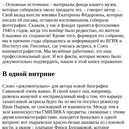
– Основные источники – материалы фонда нашего музея,
которые собирались около тридцати лет, – говорит автор. –
Свой вклад внесли земляки Екатерины Фёдоровны, которые
писали ей письма, оставили воспоминания, собирали
фотографии. Скажем, у нас в фондах хранятся фотоснимки
1940-х годов, когда это вообще было редкостью, но жители
Ельцовки их сохранили! Кроме того, формируя это собрание,
мы в прежние годы обращались за информацией во ВГИК и
Институт им. Гнесиных, где училась актриса, в Союз
кинематографистов. Мы музейные работники, это наш
профессиональный долг. И все факты, которые можно было
документально подтвердить, нашли в этой книге отражение.
В одной витрине
Слово «документально» для автора новой биографии
Савиновой очень важно. В своей книге она, например,
развеяла живучий и несправедливый миф о том, что карьеру
талантливой актрисы будто бы из мести погубил режиссер
Иван Пырьев, не снискавший ее взаимности. Между тем в
зале киноискусства ГМИЛИКА предметы, связанные с этими
двумя кинематографистами, находятся буквально в одной
витрине: вот пырьевские красно-белые шахматы из слоновой
кости, а рядом – платьице Фроси Бурлаковой, которое