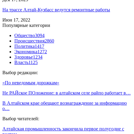
На трассе Алтай-Кузбасс ведутся ремонтные работы
Июн 17, 2022
Популярные категории
Общество
3094
Происшествия
2860
Политика
1417
Экономика
1272
Здоровье
1234
Власть
1125
Выбор редакции:
«По неведомым дорожкам»
Не РАЙское ПОложение: в алтайском селе райпо работает в…
В Алтайском крае обещают вознаграждение за информацию
о…
Выбор читателей:
Алтайская промышленность закончила первое полугодие с