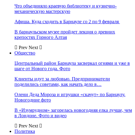
Что объединяло краевую библиотеку и кузнечно-
механическую мастерскую
Афиша. Куда сходить в Барнауле со 2 по 9 февраля
В барнаульском музее пройдет лекция о древних
крепостях Горного Алтая
Prev
Next
Общество
Центральный район Барнаула засверкал огнями и уже в
шаге от Нового года. Фото
Клиенты идут за любовью. Предприниматели
поделились советами, как начать дело в…
Олени Деда Мороза и игрушки «скачут» по Барнаулу.
Новогодние фото
В «Изумрудном» загорелась новогодняя елка лучше, чем
в Лондоне. Фото и видео
Prev
Next
Политика