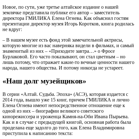
Новое, по сути, уже третье алтайское издание о нашей
землячке представила публике его автор – заместитель
директора ГМИЛИКА Елена Огнева. Как объяснил гостям
презентации директор музея Игорь Коротков, книга родилась
не вдруг:
– В нашем музее есть фонд этой замечательной актрисы,
которую многие из вас наверняка видели в фильмах, и самый
знаменитый из них – «Приходите завтра…» о Фросе
Бурлаковой. Его часто показывают, он стал цветным – но
лишь потому, что отражает какие-то вечные ценности нашего
народа, нашего общества. И потому никогда не устареет.
«Наш долг музейщиков»
В серии «Алтай. Судьба. Эпоха» (АСЭ), которая издается с
2014 года, вышло уже 15 книг, причем ГМИЛИКА и лично
Елена Огнева имеют непосредственное отношение еще к
одной из них – биографии великого советского
кинорежиссера и уроженца Камня-на-Оби Ивана Пырьева.
Как и в случае с предыдущей книгой, основная работа была
проделана еще задолго до того, как Елена Владимировна
приступила к написанию текста: