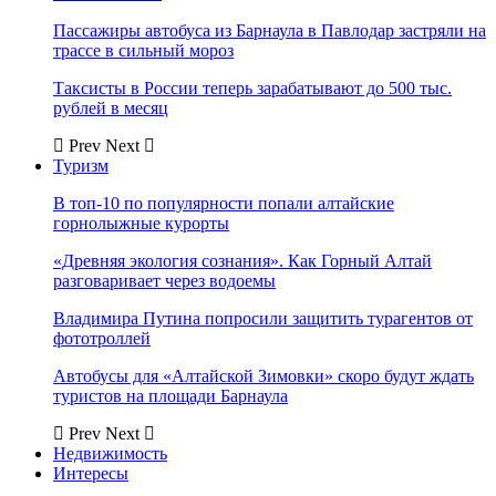
Пассажиры автобуса из Барнаула в Павлодар застряли на
трассе в сильный мороз
Таксисты в России теперь зарабатывают до 500 тыс.
рублей в месяц
Prev
Next
Туризм
В топ-10 по популярности попали алтайские
горнолыжные курорты
«Древняя экология сознания». Как Горный Алтай
разговаривает через водоемы
Владимира Путина попросили защитить турагентов от
фототроллей
Автобусы для «Алтайской Зимовки» скоро будут ждать
туристов на площади Барнаула
Prev
Next
Недвижимость
Интересы