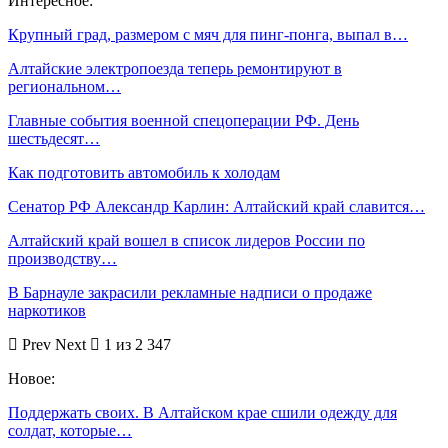
Интересное:
Крупный град, размером с мяч для пинг-понга, выпал в…
Алтайские электропоезда теперь ремонтируют в
региональном…
Главные события военной спецоперации РФ. День
шестьдесят…
Как подготовить автомобиль к холодам
Сенатор РФ Александр Карлин: Алтайский край славится…
Алтайский край вошел в список лидеров России по
производству…
В Барнауле закрасили рекламные надписи о продаже
наркотиков
Prev
Next
1 из 2 347
Новое:
Поддержать своих. В Алтайском крае сшили одежду для
солдат, которые…