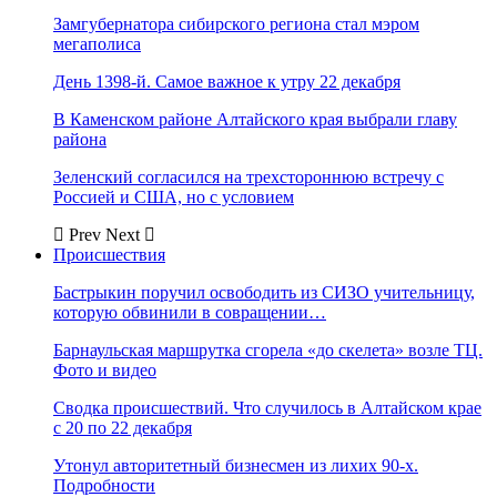
Замгубернатора сибирского региона стал мэром
мегаполиса
День 1398-й. Самое важное к утру 22 декабря
В Каменском районе Алтайского края выбрали главу
района
Зеленский согласился на трехстороннюю встречу с
Россией и США, но с условием
Prev
Next
Происшествия
Бастрыкин поручил освободить из СИЗО учительницу,
которую обвинили в совращении…
Барнаульская маршрутка сгорела «до скелета» возле ТЦ.
Фото и видео
Сводка происшествий. Что случилось в Алтайском крае
с 20 по 22 декабря
Утонул авторитетный бизнесмен из лихих 90-х.
Подробности