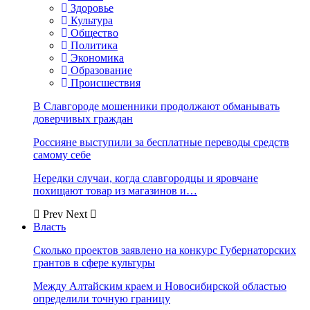
Здоровье
Культура
Общество
Политика
Экономика
Образование
Происшествия
В Славгороде мошенники продолжают обманывать
доверчивых граждан
Россияне выступили за бесплатные переводы средств
самому себе
Нередки случаи, когда славгородцы и яровчане
похищают товар из магазинов и…
Prev
Next
Власть
Сколько проектов заявлено на конкурс Губернаторских
грантов в сфере культуры
Между Алтайским краем и Новосибирской областью
определили точную границу