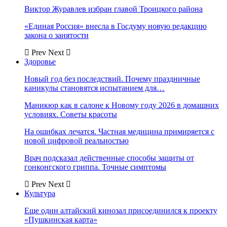
Виктор Журавлев избран главой Троицкого района
«Единая Россия» внесла в Госдуму новую редакцию
закона о занятости
Prev
Next
Здоровье
Новый год без последствий. Почему праздничные
каникулы становятся испытанием для…
Маникюр как в салоне к Новому году 2026 в домашних
условиях. Советы красоты
На ошибках лечатся. Частная медицина примиряется с
новой цифровой реальностью
Врач подсказал действенные способы защиты от
гонконгского гриппа. Точные симптомы
Prev
Next
Культура
Еще один алтайский кинозал присоединился к проекту
«Пушкинская карта»