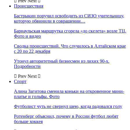
Prev
Next
Происшествия
Бастрыкин поручил освободить из СИЗО учительницу,
которую обвинили в совращении…
Барнаульская маршрутка сгорела «до скелета» возле ТЦ.
Фото и видео
Сводка происшествий. Что случилось в Алтайском крае
с 20 по 22 декабря
Утонул авторитетный бизнесмен из лихих 90-х.
Подробности
Prev
Next
Спорт
Алина Загитова сменила коньки на откровенное мини-
платье и гольфы. Фото
Футболист чуть не свернул шею, когда радовался голу
Ротенберг объяснил, почему в России футбол любят
больше хоккея