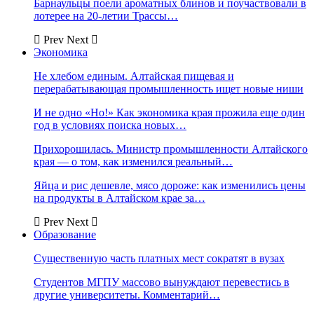
Барнаульцы поели ароматных блинов и поучаствовали в
лотерее на 20-летии Трассы…
Prev
Next
Экономика
Не хлебом единым. Алтайская пищевая и
перерабатывающая промышленность ищет новые ниши
И не одно «Но!» Как экономика края прожила еще один
год в условиях поиска новых…
Прихорошилась. Министр промышленности Алтайского
края — о том, как изменился реальный…
Яйца и рис дешевле, мясо дороже: как изменились цены
на продукты в Алтайском крае за…
Prev
Next
Образование
Существенную часть платных мест сократят в вузах
Студентов МГПУ массово вынуждают перевестись в
другие университеты. Комментарий…