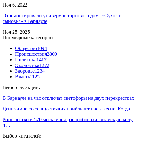
Ноя 6, 2022
Отремонтировали универмаг торгового дома «Сухов и
сыновья» в Барнауле
Ноя 25, 2025
Популярные категории
Общество
3094
Происшествия
2860
Политика
1417
Экономика
1272
Здоровье
1234
Власть
1125
Выбор редакции:
В Барнауле на час отключат светофоры на двух перекрестках
День зимнего солнцестояния приблизит нас к весне. Когда…
Роскачество и 570 москвичей распробовали алтайскую колу
и…
Выбор читателей: