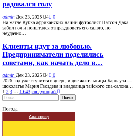
радовался голу
admin
Дек 23, 2025
4
0
На матче Кубка африканских наций футболист Патсон Дака
забил гол и попытался отпраздновать его сальто, но
неудачно…
Клиенты идут за любовью.
Предприниматели поделились
советами, как начать дело в…
admin
Дек 23, 2025
4
0
2026 год уже стучится в дверь, и две жительницы Барнаула —
шоколатье Мария Гвоздева и владелица тайского спа-салона…
1
2
3
…
1 643
следующий
Погода
Славгород