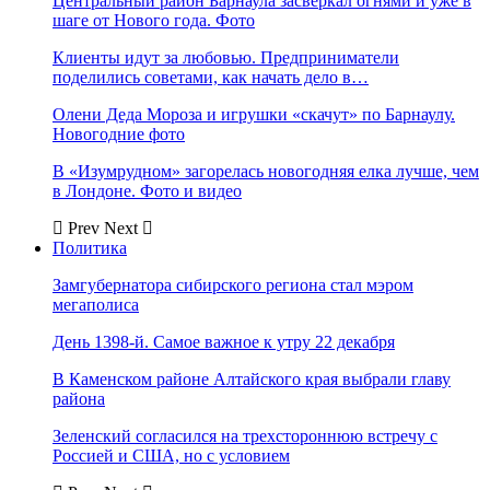
Центральный район Барнаула засверкал огнями и уже в
шаге от Нового года. Фото
Клиенты идут за любовью. Предприниматели
поделились советами, как начать дело в…
Олени Деда Мороза и игрушки «скачут» по Барнаулу.
Новогодние фото
В «Изумрудном» загорелась новогодняя елка лучше, чем
в Лондоне. Фото и видео
Prev
Next
Политика
Замгубернатора сибирского региона стал мэром
мегаполиса
День 1398-й. Самое важное к утру 22 декабря
В Каменском районе Алтайского края выбрали главу
района
Зеленский согласился на трехстороннюю встречу с
Россией и США, но с условием