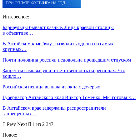
Интересное:
Барнаульцы бывают разные. Лица краевой столицы
в объективе…
В Алтайском крае будут разводить одного из самых
крупных…
Почти половина россиян недовольна прошедшим отпуском
Запрет на самовыгул и ответственность на регионах. Что
вошло…
Российская певица выпала из окна с дочерью
Губернатор Алтайского края Виктор Томенко: Мы готовы к…
В Алтайском крае задержаны распространители
запрещенных…
Prev
Next
1 из 2 347
Новое: