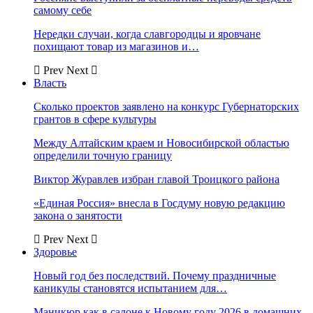
самому себе
Нередки случаи, когда славгородцы и яровчане
похищают товар из магазинов и…
Prev
Next
Власть
Сколько проектов заявлено на конкурс Губернаторских
грантов в сфере культуры
Между Алтайским краем и Новосибирской областью
определили точную границу
Виктор Журавлев избран главой Троицкого района
«Единая Россия» внесла в Госдуму новую редакцию
закона о занятости
Prev
Next
Здоровье
Новый год без последствий. Почему праздничные
каникулы становятся испытанием для…
Маникюр как в салоне к Новому году 2026 в домашних