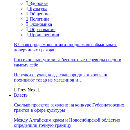
Здоровье
Культура
Общество
Политика
Экономика
Образование
Происшествия
В Славгороде мошенники продолжают обманывать
доверчивых граждан
Россияне выступили за бесплатные переводы средств
самому себе
Нередки случаи, когда славгородцы и яровчане
похищают товар из магазинов и…
Prev
Next
Власть
Сколько проектов заявлено на конкурс Губернаторских
грантов в сфере культуры
Между Алтайским краем и Новосибирской областью
определили точную границу