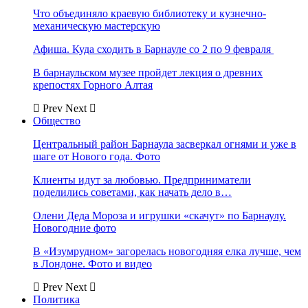
Что объединяло краевую библиотеку и кузнечно-
механическую мастерскую
Афиша. Куда сходить в Барнауле со 2 по 9 февраля
В барнаульском музее пройдет лекция о древних
крепостях Горного Алтая
Prev
Next
Общество
Центральный район Барнаула засверкал огнями и уже в
шаге от Нового года. Фото
Клиенты идут за любовью. Предприниматели
поделились советами, как начать дело в…
Олени Деда Мороза и игрушки «скачут» по Барнаулу.
Новогодние фото
В «Изумрудном» загорелась новогодняя елка лучше, чем
в Лондоне. Фото и видео
Prev
Next
Политика