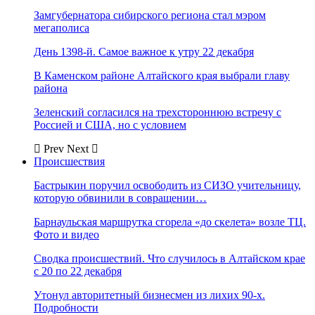
Замгубернатора сибирского региона стал мэром
мегаполиса
День 1398-й. Самое важное к утру 22 декабря
В Каменском районе Алтайского края выбрали главу
района
Зеленский согласился на трехстороннюю встречу с
Россией и США, но с условием
Prev
Next
Происшествия
Бастрыкин поручил освободить из СИЗО учительницу,
которую обвинили в совращении…
Барнаульская маршрутка сгорела «до скелета» возле ТЦ.
Фото и видео
Сводка происшествий. Что случилось в Алтайском крае
с 20 по 22 декабря
Утонул авторитетный бизнесмен из лихих 90-х.
Подробности