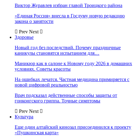
Виктор Журавлев избран главой Троицкого района
«Единая Россия» внесла в Госдуму новую редакцию
закона о занятости
Prev
Next
Здоровье
Новый год без последствий. Почему праздничные
каникулы становятся испытанием для…
Маникюр как в салоне к Новому году 2026 в домашних
условиях. Советы красоты
На ошибках лечатся. Частная медицина примиряется с
новой цифровой реальностью
Врач подсказал действенные способы защиты от
гонконгского гриппа. Точные симптомы
Prev
Next
Культура
Еще один алтайский кинозал присоединился к проекту
«Пушкинская карта»