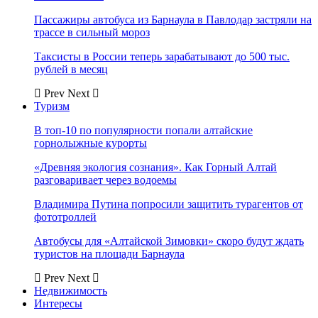
Пассажиры автобуса из Барнаула в Павлодар застряли на
трассе в сильный мороз
Таксисты в России теперь зарабатывают до 500 тыс.
рублей в месяц
Prev
Next
Туризм
В топ-10 по популярности попали алтайские
горнолыжные курорты
«Древняя экология сознания». Как Горный Алтай
разговаривает через водоемы
Владимира Путина попросили защитить турагентов от
фототроллей
Автобусы для «Алтайской Зимовки» скоро будут ждать
туристов на площади Барнаула
Prev
Next
Недвижимость
Интересы