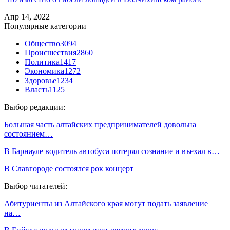
Апр 14, 2022
Популярные категории
Общество
3094
Происшествия
2860
Политика
1417
Экономика
1272
Здоровье
1234
Власть
1125
Выбор редакции:
Большая часть алтайских предпринимателей довольна
состоянием…
В Барнауле водитель автобуса потерял сознание и въехал в…
В Славгороде состоялся рок концерт
Выбор читателей:
Абитуриенты из Алтайского края могут подать заявление
на…