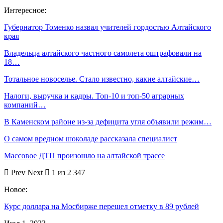
Интересное:
Губернатор Томенко назвал учителей гордостью Алтайского
края
Владельца алтайского частного самолета оштрафовали на
18…
Тотальное новоселье. Стало известно, какие алтайские…
Налоги, выручка и кадры. Топ-10 и топ-50 аграрных
компаний…
В Каменском районе из-за дефицита угля объявили режим…
О самом вредном шоколаде рассказала специалист
Массовое ДТП произошло на алтайской трассе
Prev
Next
1 из 2 347
Новое:
Курс доллара на Мосбирже перешел отметку в 89 рублей