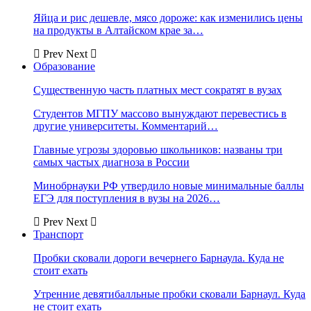
Яйца и рис дешевле, мясо дороже: как изменились цены
на продукты в Алтайском крае за…
Prev
Next
Образование
Существенную часть платных мест сократят в вузах
Студентов МГПУ массово вынуждают перевестись в
другие университеты. Комментарий…
Главные угрозы здоровью школьников: названы три
самых частых диагноза в России
Минобрнауки РФ утвердило новые минимальные баллы
ЕГЭ для поступления в вузы на 2026…
Prev
Next
Транспорт
Пробки сковали дороги вечернего Барнаула. Куда не
стоит ехать
Утренние девятибалльные пробки сковали Барнаул. Куда
не стоит ехать