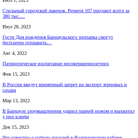
Июл 1, 2023
Стильный городской львенок. Peugeot 107 продают всего за
380 тыс.…
Июл 28, 2023
Гости Дня рождения Барнаульского зоопарка смогут
бесплатно отправить…
Авг 4, 2022
Патриотическое воспитание несовершеннолетних
Фев 15, 2023
В России введут временный запрет на экспорт зерновых и
сахара
Мар 13, 2022
В Барнауле злоумышленник ударил парней ножом и выхватил
у них ключи
Дек 15, 2023
Что известно о гибели лошадей в Волчихинском районе