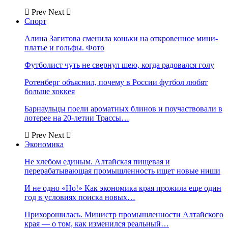
Prev
Next
Спорт
Алина Загитова сменила коньки на откровенное мини-
платье и гольфы. Фото
Футболист чуть не свернул шею, когда радовался голу
Ротенберг объяснил, почему в России футбол любят
больше хоккея
Барнаульцы поели ароматных блинов и поучаствовали в
лотерее на 20-летии Трассы…
Prev
Next
Экономика
Не хлебом единым. Алтайская пищевая и
перерабатывающая промышленность ищет новые ниши
И не одно «Но!» Как экономика края прожила еще один
год в условиях поиска новых…
Прихорошилась. Министр промышленности Алтайского
края — о том, как изменился реальный…