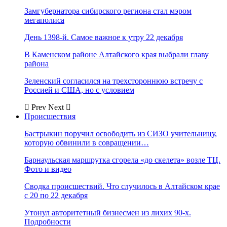
Замгубернатора сибирского региона стал мэром
мегаполиса
День 1398-й. Самое важное к утру 22 декабря
В Каменском районе Алтайского края выбрали главу
района
Зеленский согласился на трехстороннюю встречу с
Россией и США, но с условием
Prev
Next
Происшествия
Бастрыкин поручил освободить из СИЗО учительницу,
которую обвинили в совращении…
Барнаульская маршрутка сгорела «до скелета» возле ТЦ.
Фото и видео
Сводка происшествий. Что случилось в Алтайском крае
с 20 по 22 декабря
Утонул авторитетный бизнесмен из лихих 90-х.
Подробности