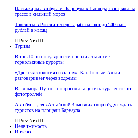
Пассажиры автобуса из Барнаула в Павлодар застряли на
трассе в сильный мороз
Таксисты в России теперь зарабатывают до 500 тыс.
рублей в месяц
Prev
Next
Туризм
В топ-10 по популярности попали алтайские
горнолыжные курорты
«Древняя экология сознания». Как Горный Алтай
разговаривает через водоемы
Владимира Путина попросили защитить турагентов от
фототроллей
Автобусы для «Алтайской Зимовки» скоро будут ждать
туристов на площади Барнаула
Prev
Next
Недвижимость
Интересы