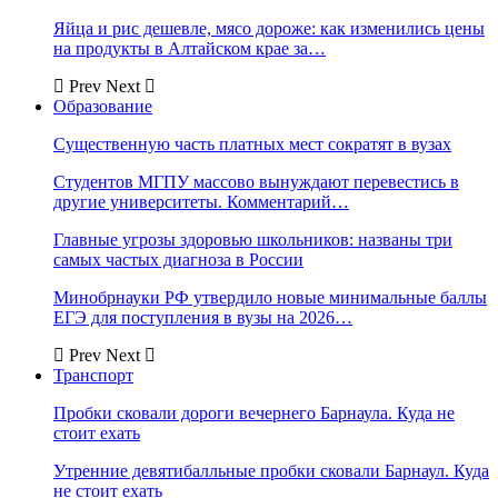
Яйца и рис дешевле, мясо дороже: как изменились цены
на продукты в Алтайском крае за…
Prev
Next
Образование
Существенную часть платных мест сократят в вузах
Студентов МГПУ массово вынуждают перевестись в
другие университеты. Комментарий…
Главные угрозы здоровью школьников: названы три
самых частых диагноза в России
Минобрнауки РФ утвердило новые минимальные баллы
ЕГЭ для поступления в вузы на 2026…
Prev
Next
Транспорт
Пробки сковали дороги вечернего Барнаула. Куда не
стоит ехать
Утренние девятибалльные пробки сковали Барнаул. Куда
не стоит ехать