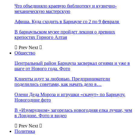
Что объединяло краевую библиотеку и кузнечно-
механическую мастерскую
Афиша. Куда сходить в Барнауле со 2 по 9 февраля
В барнаульском музее пройдет лекция о древних
крепостях Горного Алтая
Prev
Next
Общество
Центральный район Барнаула засверкал огнями и уже в
шаге от Нового года. Фото
Клиенты идут за любовью. Предприниматели
поделились советами, как начать дело в…
Олени Деда Мороза и игрушки «скачут» по Барнаулу.
Новогодние фото
В «Изумрудном» загорелась новогодняя елка лучше, чем
в Лондоне. Фото и видео
Prev
Next
Политика