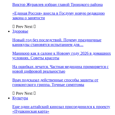
Виктор Журавлев избран главой Троицкого района
«Единая Россия» внесла в Госдуму новую редакцию
закона о занятости
Prev
Next
Здоровье
Новый год без последствий. Почему праздничные
каникулы становятся испытанием для…
Маникюр как в салоне к Новому году 2026 в домашних
условиях. Советы красоты
На ошибках лечатся. Частная медицина примиряется с
новой цифровой реальностью
Врач подсказал действенные способы защиты от
гонконгского гриппа. Точные симптомы
Prev
Next
Культура
Еще один алтайский кинозал присоединился к проекту
«Пушкинская карта»