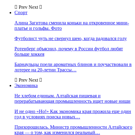
Prev
Next
Спорт
Алина Загитова сменила коньки на откровенное мини-
платье и гольфы. Фото
Футболист чуть не свернул шею, когда радовался голу
Ротенберг объяснил, почему в России футбол любят
больше хоккея
Барнаульцы поели ароматных блинов и поучаствовали в
лотерее на 20-летии Трассы…
Prev
Next
Экономика
Не хлебом единым. Алтайская пищевая и
перерабатывающая промышленность ищет новые ниши
И не одно «Но!» Как экономика края прожила еще один
год в условиях поиска новых…
Прихорошилась. Министр промышленности Алтайского
края — о том, как изменился реальный…