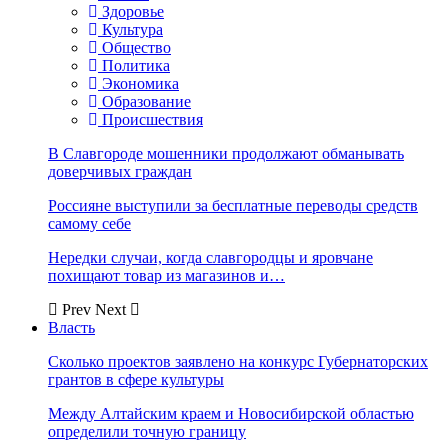
Здоровье
Культура
Общество
Политика
Экономика
Образование
Происшествия
В Славгороде мошенники продолжают обманывать
доверчивых граждан
Россияне выступили за бесплатные переводы средств
самому себе
Нередки случаи, когда славгородцы и яровчане
похищают товар из магазинов и…
Prev
Next
Власть
Сколько проектов заявлено на конкурс Губернаторских
грантов в сфере культуры
Между Алтайским краем и Новосибирской областью
определили точную границу