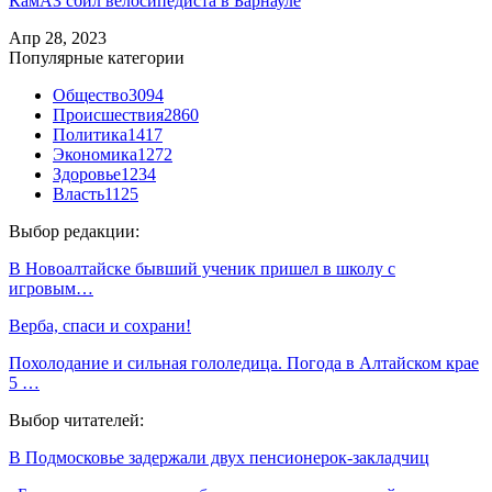
КамАЗ сбил велосипедиста в Барнауле
Апр 28, 2023
Популярные категории
Общество
3094
Происшествия
2860
Политика
1417
Экономика
1272
Здоровье
1234
Власть
1125
Выбор редакции:
В Новоалтайске бывший ученик пришел в школу с
игровым…
Верба, спаси и сохрани!
Похолодание и сильная гололедица. Погода в Алтайском крае
5 …
Выбор читателей:
В Подмосковье задержали двух пенсионерок-закладчиц