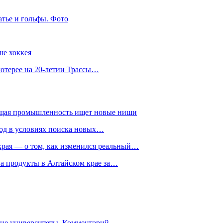
атье и гольфы. Фото
ше хоккея
лотерее на 20-летии Трассы…
ющая промышленность ищет новые ниши
год в условиях поиска новых…
рая — о том, как изменился реальный…
на продукты в Алтайском крае за…
гие университеты. Комментарий…