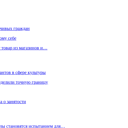
чивых граждан
ому себе
 товар из магазинов и…
антов в сфере культуры
еделили точную границу
а о занятости
улы становятся испытанием для…