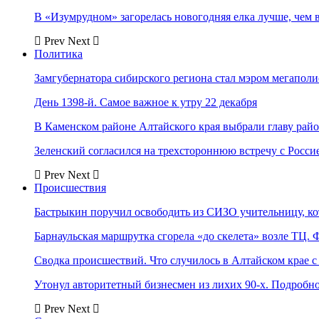
В «Изумрудном» загорелась новогодняя елка лучше, чем 
Prev
Next
Политика
Замгубернатора сибирского региона стал мэром мегаполи
День 1398-й. Самое важное к утру 22 декабря
В Каменском районе Алтайского края выбрали главу рай
Зеленский согласился на трехстороннюю встречу с Росси
Prev
Next
Происшествия
Бастрыкин поручил освободить из СИЗО учительницу, 
Барнаульская маршрутка сгорела «до скелета» возле ТЦ. 
Сводка происшествий. Что случилось в Алтайском крае с 
Утонул авторитетный бизнесмен из лихих 90-х. Подробн
Prev
Next