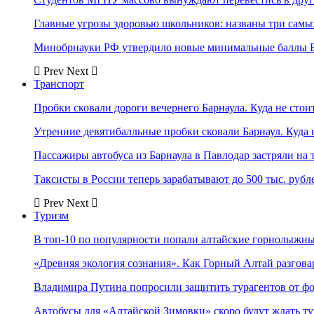
Главные угрозы здоровью школьников: названы три самых
Минобрнауки РФ утвердило новые минимальные баллы Е
Prev
Next
Транспорт
Пробки сковали дороги вечернего Барнаула. Куда не стоит
Утренние девятибалльные пробки сковали Барнаул. Куда н
Пассажиры автобуса из Барнаула в Павлодар застряли на 
Таксисты в России теперь зарабатывают до 500 тыс. рубл
Prev
Next
Туризм
В топ-10 по популярности попали алтайские горнолыжн
«Древняя экология сознания». Как Горный Алтай разгова
Владимира Путина попросили защитить турагентов от ф
Автобусы для «Алтайской Зимовки» скоро будут ждать ту