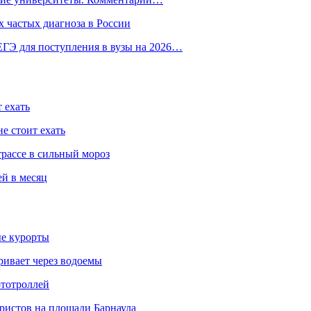
 частых диагноза в России
ГЭ для поступления в вузы на 2026…
 ехать
е стоит ехать
трассе в сильный мороз
ей в месяц
ые курорты
ривает через водоемы
ототроллей
ристов на площади Барнаула