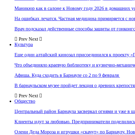
Маникюр как в салоне к Новому году 2026 в домашних у
На ошибках лечатся. Частная медицина примиряется с н
Врач подсказал действенные способы защиты от гонконг
Prev
Next
Культура
Еще один алтайский кинозал присоединился к проекту «
Что объединяло краевую библиотеку и кузнечно-механи
Афиша. Куда сходить в Барнауле со 2 по 9 февраля
В барнаульском музее пройдет лекция о древних крепост
Prev
Next
Общество
Центральный район Барнаула засверкал огнями и уже в ш
Клиенты идут за любовью. Предприниматели поделились 
Олени Деда Мороза и игрушки «скачут» по Барнаулу. Но