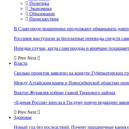
Политика
Экономика
Образование
Происшествия
В Славгороде мошенники продолжают обманывать довер
Россияне выступили за бесплатные переводы средств сам
Нередки случаи, когда славгородцы и яровчане похищают
Prev
Next
Власть
Сколько проектов заявлено на конкурс Губернаторских гр
Между Алтайским краем и Новосибирской областью опр
Виктор Журавлев избран главой Троицкого района
«Единая Россия» внесла в Госдуму новую редакцию закон
Prev
Next
Здоровье
Новый год без последствий. Почему праздничные каник