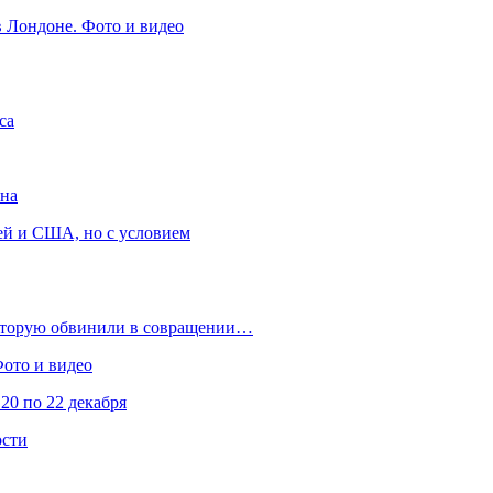
в Лондоне. Фото и видео
са
она
ей и США, но с условием
которую обвинили в совращении…
Фото и видео
20 по 22 декабря
ости