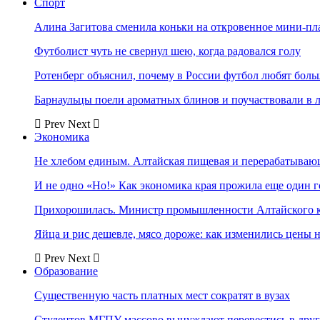
Спорт
Алина Загитова сменила коньки на откровенное мини-пл
Футболист чуть не свернул шею, когда радовался голу
Ротенберг объяснил, почему в России футбол любят боль
Барнаульцы поели ароматных блинов и поучаствовали в 
Prev
Next
Экономика
Не хлебом единым. Алтайская пищевая и перерабатыва
И не одно «Но!» Как экономика края прожила еще один 
Прихорошилась. Министр промышленности Алтайского к
Яйца и рис дешевле, мясо дороже: как изменились цены 
Prev
Next
Образование
Существенную часть платных мест сократят в вузах
Студентов МГПУ массово вынуждают перевестись в дру