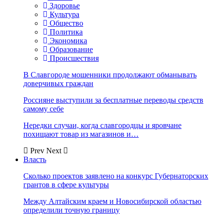
Здоровье
Культура
Общество
Политика
Экономика
Образование
Происшествия
В Славгороде мошенники продолжают обманывать
доверчивых граждан
Россияне выступили за бесплатные переводы средств
самому себе
Нередки случаи, когда славгородцы и яровчане
похищают товар из магазинов и…
Prev
Next
Власть
Сколько проектов заявлено на конкурс Губернаторских
грантов в сфере культуры
Между Алтайским краем и Новосибирской областью
определили точную границу