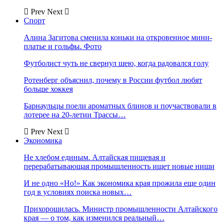
Prev
Next
Спорт
Алина Загитова сменила коньки на откровенное мини-
платье и гольфы. Фото
Футболист чуть не свернул шею, когда радовался голу
Ротенберг объяснил, почему в России футбол любят
больше хоккея
Барнаульцы поели ароматных блинов и поучаствовали в
лотерее на 20-летии Трассы…
Prev
Next
Экономика
Не хлебом единым. Алтайская пищевая и
перерабатывающая промышленность ищет новые ниши
И не одно «Но!» Как экономика края прожила еще один
год в условиях поиска новых…
Прихорошилась. Министр промышленности Алтайского
края — о том, как изменился реальный…