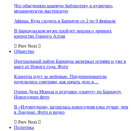
Что объединяло краевую библиотеку и кузнечно-
механическую мастерскую
Афиша. Куда сходить в Барнауле со 2 по 9 февраля
В барнаульском музее пройдет лекция о древних
крепостях Горного Алтая
Prev
Next
Общество
Центральный район Барнаула засверкал огнями и уже в
шаге от Нового года. Фото
Клиенты идут за любовью. Предприниматели
поделились советами, как начать дело в…
Олени Деда Мороза и игрушки «скачут» по Барнаулу.
Новогодние фото
В «Изумрудном» загорелась новогодняя елка лучше, чем
в Лондоне. Фото и видео
Prev
Next
Политика