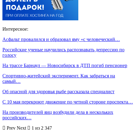
Интересное:
Асфальт провалился и образовал яму «с человеческий…
Российские ученые научились распознавать депрессию по
голосу
На трассе Барнаул — Новосибирск в ДТП погиб пенсионер
Спортивно-­житейский эксперимент. Как забраться на
самый…
Об опасной для здоровья рыбе рассказала специалист
С 10 мая перекроют движение по четной стороне проспекта…
На производителей яиц возбудили дела в нескольких
российских…
Prev
Next
1 из 2 347