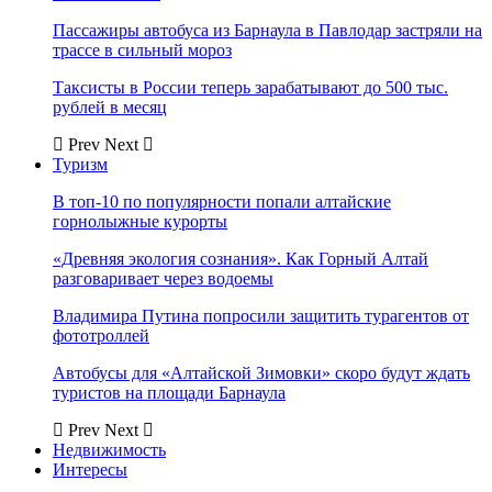
Пассажиры автобуса из Барнаула в Павлодар застряли на
трассе в сильный мороз
Таксисты в России теперь зарабатывают до 500 тыс.
рублей в месяц
Prev
Next
Туризм
В топ-10 по популярности попали алтайские
горнолыжные курорты
«Древняя экология сознания». Как Горный Алтай
разговаривает через водоемы
Владимира Путина попросили защитить турагентов от
фототроллей
Автобусы для «Алтайской Зимовки» скоро будут ждать
туристов на площади Барнаула
Prev
Next
Недвижимость
Интересы