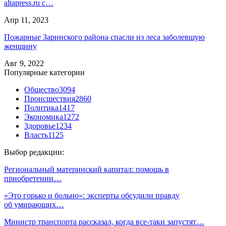
altapress.ru с…
Апр 11, 2023
Пожарные Заринского района спасли из леса заболевшую
женщину
Авг 9, 2022
Популярные категории
Общество
3094
Происшествия
2860
Политика
1417
Экономика
1272
Здоровье
1234
Власть
1125
Выбор редакции:
Региональный материнский капитал: помощь в
приобретении…
«Это горько и больно»: эксперты обсудили правду
об умирающих…
Министр транспорта рассказал, когда все-таки запустят…