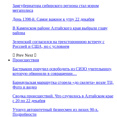
Замгубернатора сибирского региона стал мэром
мегаполиса
День 1398-й. Самое важное к утру 22 декабря
В Каменском районе Алтайского края выбрали главу
района
Зеленский согласился на трехстороннюю встречу с
Россией и США, но с условием
Prev
Next
Происшествия
Бастрыкин поручил освободить из СИЗО учительницу,
которую обвинили в совращении…
Барнаульская маршрутка сгорела «до скелета» возле ТЦ.
Фото и видео
Сводка происшествий. Что случилось в Алтайском крае
с 20 по 22 декабря
Утонул авторитетный бизнесмен из лихих 90-х.
Подробности