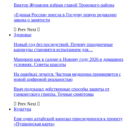
Виктор Журавлев избран главой Троицкого района
«Единая Россия» внесла в Госдуму новую редакцию
закона о занятости
Prev
Next
Здоровье
Новый год без последствий. Почему праздничные
каникулы становятся испытанием для…
Маникюр как в салоне к Новому году 2026 в домашних
условиях. Советы красоты
На ошибках лечатся. Частная медицина примиряется с
новой цифровой реальностью
Врач подсказал действенные способы защиты от
гонконгского гриппа. Точные симптомы
Prev
Next
Культура
Еще один алтайский кинозал присоединился к проекту
«Пушкинская карта»