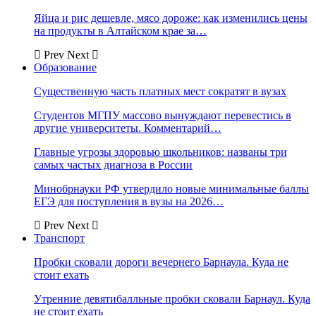
Яйца и рис дешевле, мясо дороже: как изменились цены
на продукты в Алтайском крае за…
Prev
Next
Образование
Существенную часть платных мест сократят в вузах
Студентов МГПУ массово вынуждают перевестись в
другие университеты. Комментарий…
Главные угрозы здоровью школьников: названы три
самых частых диагноза в России
Минобрнауки РФ утвердило новые минимальные баллы
ЕГЭ для поступления в вузы на 2026…
Prev
Next
Транспорт
Пробки сковали дороги вечернего Барнаула. Куда не
стоит ехать
Утренние девятибалльные пробки сковали Барнаул. Куда
не стоит ехать