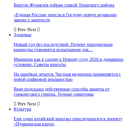
Виктор Журавлев избран главой Троицкого района
«Единая Россия» внесла в Госдуму новую редакцию
закона о занятости
Prev
Next
Здоровье
Новый год без последствий. Почему праздничные
каникулы становятся испытанием для…
Маникюр как в салоне к Новому году 2026 в домашних
условиях. Советы красоты
На ошибках лечатся. Частная медицина примиряется с
новой цифровой реальностью
Врач подсказал действенные способы защиты от
гонконгского гриппа. Точные симптомы
Prev
Next
Культура
Еще один алтайский кинозал присоединился к проекту
«Пушкинская карта»