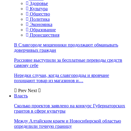
Здоровье
Культура
Общество
Политика
Экономика
Образование
Происшествия
В Славгороде мошенники продолжают обманывать
доверчивых граждан
Россияне выступили за бесплатные переводы средств
самому себе
Нередки случаи, когда славгородцы и яровчане
похищают товар из магазинов и…
Prev
Next
Власть
Сколько проектов заявлено на конкурс Губернаторских
грантов в сфере культуры
Между Алтайским краем и Новосибирской областью
определили точную границу