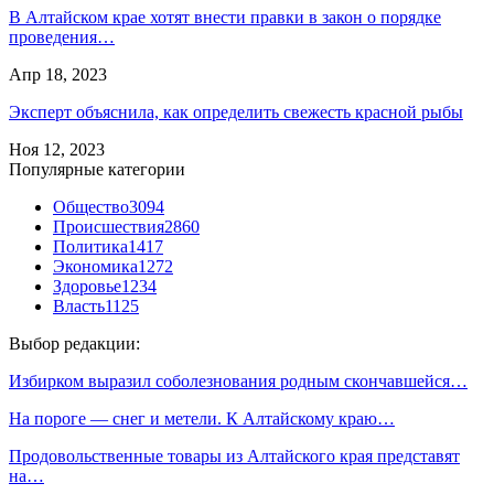
В Алтайском крае хотят внести правки в закон о порядке
проведения…
Апр 18, 2023
Эксперт объяснила, как определить свежесть красной рыбы
Ноя 12, 2023
Популярные категории
Общество
3094
Происшествия
2860
Политика
1417
Экономика
1272
Здоровье
1234
Власть
1125
Выбор редакции:
Избирком выразил соболезнования родным скончавшейся…
На пороге — снег и метели. К Алтайскому краю…
Продовольственные товары из Алтайского края представят
на…