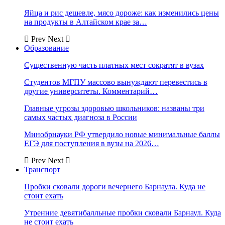
Яйца и рис дешевле, мясо дороже: как изменились цены
на продукты в Алтайском крае за…
Prev
Next
Образование
Существенную часть платных мест сократят в вузах
Студентов МГПУ массово вынуждают перевестись в
другие университеты. Комментарий…
Главные угрозы здоровью школьников: названы три
самых частых диагноза в России
Минобрнауки РФ утвердило новые минимальные баллы
ЕГЭ для поступления в вузы на 2026…
Prev
Next
Транспорт
Пробки сковали дороги вечернего Барнаула. Куда не
стоит ехать
Утренние девятибалльные пробки сковали Барнаул. Куда
не стоит ехать