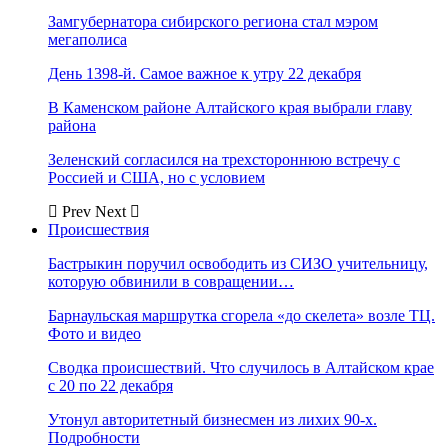
Замгубернатора сибирского региона стал мэром
мегаполиса
День 1398-й. Самое важное к утру 22 декабря
В Каменском районе Алтайского края выбрали главу
района
Зеленский согласился на трехстороннюю встречу с
Россией и США, но с условием
Prev
Next
Происшествия
Бастрыкин поручил освободить из СИЗО учительницу,
которую обвинили в совращении…
Барнаульская маршрутка сгорела «до скелета» возле ТЦ.
Фото и видео
Сводка происшествий. Что случилось в Алтайском крае
с 20 по 22 декабря
Утонул авторитетный бизнесмен из лихих 90-х.
Подробности