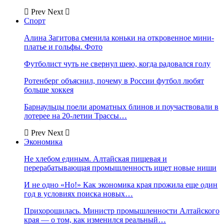
Prev
Next
Спорт
Алина Загитова сменила коньки на откровенное мини-
платье и гольфы. Фото
Футболист чуть не свернул шею, когда радовался голу
Ротенберг объяснил, почему в России футбол любят
больше хоккея
Барнаульцы поели ароматных блинов и поучаствовали в
лотерее на 20-летии Трассы…
Prev
Next
Экономика
Не хлебом единым. Алтайская пищевая и
перерабатывающая промышленность ищет новые ниши
И не одно «Но!» Как экономика края прожила еще один
год в условиях поиска новых…
Прихорошилась. Министр промышленности Алтайского
края — о том, как изменился реальный…