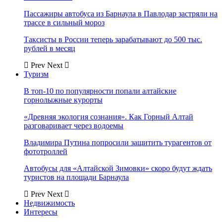
Пассажиры автобуса из Барнаула в Павлодар застряли на
трассе в сильный мороз
Таксисты в России теперь зарабатывают до 500 тыс.
рублей в месяц
Prev
Next
Туризм
В топ-10 по популярности попали алтайские
горнолыжные курорты
«Древняя экология сознания». Как Горный Алтай
разговаривает через водоемы
Владимира Путина попросили защитить турагентов от
фототроллей
Автобусы для «Алтайской Зимовки» скоро будут ждать
туристов на площади Барнаула
Prev
Next
Недвижимость
Интересы