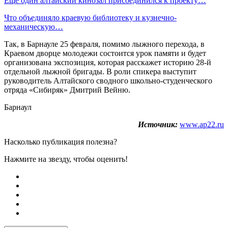
Еще один алтайский кинозал присоединился к проекту…
Что объединяло краевую библиотеку и кузнечно-
механическую…
Так, в Барнауле 25 февраля, помимо лыжного перехода, в
Краевом дворце молодежи состоится урок памяти и будет
организована экспозиция, которая расскажет историю 28-й
отдельной лыжной бригады. В роли спикера выступит
руководитель Алтайского сводного школьно-студенческого
отряда «Сибиряк» Дмитрий Вейню.
Барнаул
Источник:
www.ap22.ru
Насколько публикация полезна?
Нажмите на звезду, чтобы оценить!