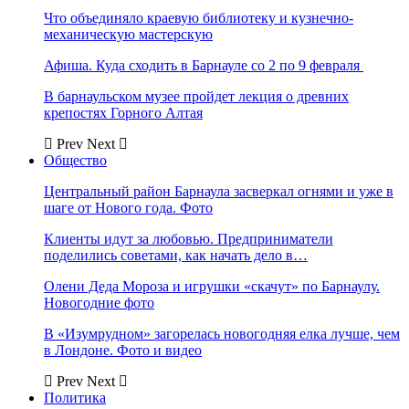
Что объединяло краевую библиотеку и кузнечно-
механическую мастерскую
Афиша. Куда сходить в Барнауле со 2 по 9 февраля
В барнаульском музее пройдет лекция о древних
крепостях Горного Алтая
Prev
Next
Общество
Центральный район Барнаула засверкал огнями и уже в
шаге от Нового года. Фото
Клиенты идут за любовью. Предприниматели
поделились советами, как начать дело в…
Олени Деда Мороза и игрушки «скачут» по Барнаулу.
Новогодние фото
В «Изумрудном» загорелась новогодняя елка лучше, чем
в Лондоне. Фото и видео
Prev
Next
Политика