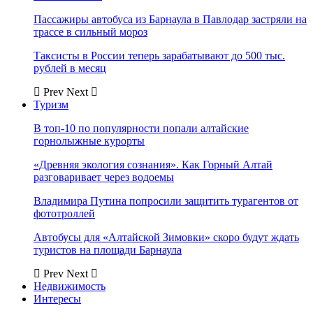
Пассажиры автобуса из Барнаула в Павлодар застряли на
трассе в сильный мороз
Таксисты в России теперь зарабатывают до 500 тыс.
рублей в месяц
Prev
Next
Туризм
В топ-10 по популярности попали алтайские
горнолыжные курорты
«Древняя экология сознания». Как Горный Алтай
разговаривает через водоемы
Владимира Путина попросили защитить турагентов от
фототроллей
Автобусы для «Алтайской Зимовки» скоро будут ждать
туристов на площади Барнаула
Prev
Next
Недвижимость
Интересы