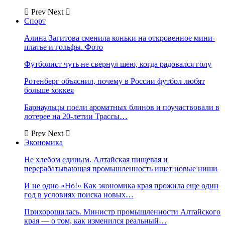
Prev
Next
Спорт
Алина Загитова сменила коньки на откровенное мини-
платье и гольфы. Фото
Футболист чуть не свернул шею, когда радовался голу
Ротенберг объяснил, почему в России футбол любят
больше хоккея
Барнаульцы поели ароматных блинов и поучаствовали в
лотерее на 20-летии Трассы…
Prev
Next
Экономика
Не хлебом единым. Алтайская пищевая и
перерабатывающая промышленность ищет новые ниши
И не одно «Но!» Как экономика края прожила еще один
год в условиях поиска новых…
Прихорошилась. Министр промышленности Алтайского
края — о том, как изменился реальный…