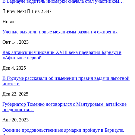
В Барнауле водитель иномарки сначала стал участником…
Prev
Next
1 из 2 347
Новое:
Ученые выявили новые механизмы развития ожирения
Окт 14, 2023
Как алтайский чиновник XVIII века превратил Барнаул в
«Афины» с первой…
Дек 4, 2025
В Госдуме рассказали об изменении правил выдачи льготной
ипотеки
Дек 22, 2025
Губернатор Томенко договорился с Мантуровым: алтайские
предприятия…
Авг 20, 2023
Осенние продовольственные ярмарки пройдут в Барнауле.