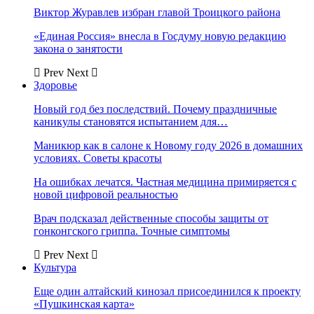
Виктор Журавлев избран главой Троицкого района
«Единая Россия» внесла в Госдуму новую редакцию
закона о занятости
Prev
Next
Здоровье
Новый год без последствий. Почему праздничные
каникулы становятся испытанием для…
Маникюр как в салоне к Новому году 2026 в домашних
условиях. Советы красоты
На ошибках лечатся. Частная медицина примиряется с
новой цифровой реальностью
Врач подсказал действенные способы защиты от
гонконгского гриппа. Точные симптомы
Prev
Next
Культура
Еще один алтайский кинозал присоединился к проекту
«Пушкинская карта»