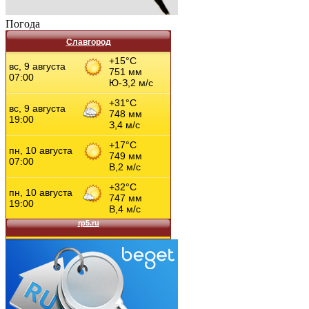
Погода
Славгород