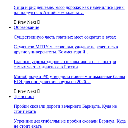
Яйца и рис дешевле, мясо дороже: как изменились цены
на продукты в Алтайском крае за…
Prev
Next
Образование
Существенную часть платных мест сократят в вузах
Студентов МГПУ массово вынуждают перевестись в
другие университеты. Комментарий…
Главные угрозы здоровью школьников: названы три
самых частых диагноза в России
Минобрнауки РФ утвердило новые минимальные баллы
ЕГЭ для поступления в вузы на 2026…
Prev
Next
Транспорт
Пробки сковали дороги вечернего Барнаула. Куда не
стоит ехать
Утренние девятибалльные пробки сковали Барнаул. Куда
не стоит ехать