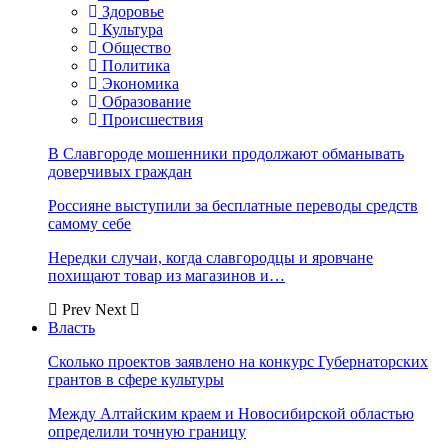
Здоровье
Культура
Общество
Политика
Экономика
Образование
Происшествия
В Славгороде мошенники продолжают обманывать
доверчивых граждан
Россияне выступили за бесплатные переводы средств
самому себе
Нередки случаи, когда славгородцы и яровчане
похищают товар из магазинов и…
Prev
Next
Власть
Сколько проектов заявлено на конкурс Губернаторских
грантов в сфере культуры
Между Алтайским краем и Новосибирской областью
определили точную границу