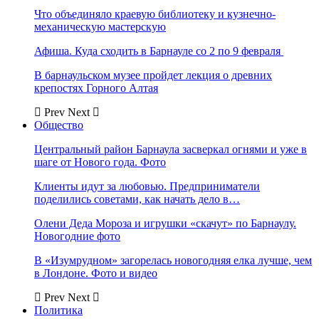
Что объединяло краевую библиотеку и кузнечно-
механическую мастерскую
Афиша. Куда сходить в Барнауле со 2 по 9 февраля
В барнаульском музее пройдет лекция о древних
крепостях Горного Алтая
Prev
Next
Общество
Центральный район Барнаула засверкал огнями и уже в
шаге от Нового года. Фото
Клиенты идут за любовью. Предприниматели
поделились советами, как начать дело в…
Олени Деда Мороза и игрушки «скачут» по Барнаулу.
Новогодние фото
В «Изумрудном» загорелась новогодняя елка лучше, чем
в Лондоне. Фото и видео
Prev
Next
Политика