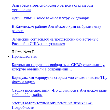
Замгубернатора сибирского региона стал мэром
мегаполиса
День 1398-й. Самое важное к утру 22 декабря
В Каменском районе Алтайского края выбрали главу
района
Зеленский согласился на трехстороннюю встречу с
Россией и США, но с условием
Prev
Next
Происшествия
Бастрыкин поручил освободить из СИЗО учительницу,
которую обвинили в совращении…
Барнаульская маршрутка сгорела «до скелета» возле ТЦ.
Фото и видео
Сводка происшествий. Что случилось в Алтайском крае
с 20 по 22 декабря
Утонул авторитетный бизнесмен из лихих 90-х.
Подробности