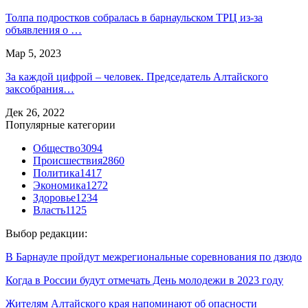
Толпа подростков собралась в барнаульском ТРЦ из-за
объявления о …
Мар 5, 2023
За каждой цифрой – человек. Председатель Алтайского
заксобрания…
Дек 26, 2022
Популярные категории
Общество
3094
Происшествия
2860
Политика
1417
Экономика
1272
Здоровье
1234
Власть
1125
Выбор редакции:
В Барнауле пройдут межрегиональные соревнования по дзюдо
Когда в России будут отмечать День молодежи в 2023 году
Жителям Алтайского края напоминают об опасности