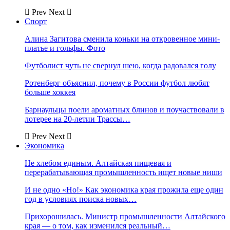
Prev
Next
Спорт
Алина Загитова сменила коньки на откровенное мини-
платье и гольфы. Фото
Футболист чуть не свернул шею, когда радовался голу
Ротенберг объяснил, почему в России футбол любят
больше хоккея
Барнаульцы поели ароматных блинов и поучаствовали в
лотерее на 20-летии Трассы…
Prev
Next
Экономика
Не хлебом единым. Алтайская пищевая и
перерабатывающая промышленность ищет новые ниши
И не одно «Но!» Как экономика края прожила еще один
год в условиях поиска новых…
Прихорошилась. Министр промышленности Алтайского
края — о том, как изменился реальный…