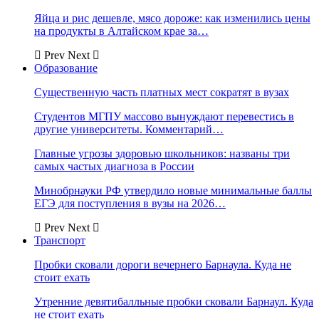
Яйца и рис дешевле, мясо дороже: как изменились цены
на продукты в Алтайском крае за…
Prev
Next
Образование
Существенную часть платных мест сократят в вузах
Студентов МГПУ массово вынуждают перевестись в
другие университеты. Комментарий…
Главные угрозы здоровью школьников: названы три
самых частых диагноза в России
Минобрнауки РФ утвердило новые минимальные баллы
ЕГЭ для поступления в вузы на 2026…
Prev
Next
Транспорт
Пробки сковали дороги вечернего Барнаула. Куда не
стоит ехать
Утренние девятибалльные пробки сковали Барнаул. Куда
не стоит ехать