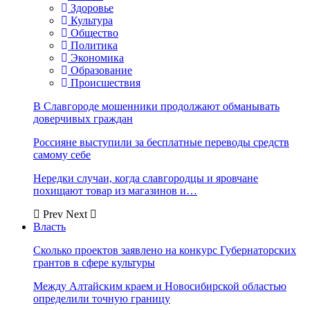
Здоровье
Культура
Общество
Политика
Экономика
Образование
Происшествия
В Славгороде мошенники продолжают обманывать
доверчивых граждан
Россияне выступили за бесплатные переводы средств
самому себе
Нередки случаи, когда славгородцы и яровчане
похищают товар из магазинов и…
Prev
Next
Власть
Сколько проектов заявлено на конкурс Губернаторских
грантов в сфере культуры
Между Алтайским краем и Новосибирской областью
определили точную границу