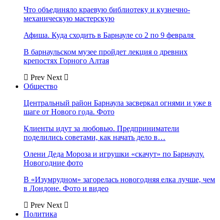
Что объединяло краевую библиотеку и кузнечно-
механическую мастерскую
Афиша. Куда сходить в Барнауле со 2 по 9 февраля
В барнаульском музее пройдет лекция о древних
крепостях Горного Алтая
Prev
Next
Общество
Центральный район Барнаула засверкал огнями и уже в
шаге от Нового года. Фото
Клиенты идут за любовью. Предприниматели
поделились советами, как начать дело в…
Олени Деда Мороза и игрушки «скачут» по Барнаулу.
Новогодние фото
В «Изумрудном» загорелась новогодняя елка лучше, чем
в Лондоне. Фото и видео
Prev
Next
Политика