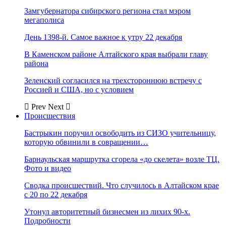
Замгубернатора сибирского региона стал мэром
мегаполиса
День 1398-й. Самое важное к утру 22 декабря
В Каменском районе Алтайского края выбрали главу
района
Зеленский согласился на трехстороннюю встречу с
Россией и США, но с условием
Prev
Next
Происшествия
Бастрыкин поручил освободить из СИЗО учительницу,
которую обвинили в совращении…
Барнаульская маршрутка сгорела «до скелета» возле ТЦ.
Фото и видео
Сводка происшествий. Что случилось в Алтайском крае
с 20 по 22 декабря
Утонул авторитетный бизнесмен из лихих 90-х.
Подробности