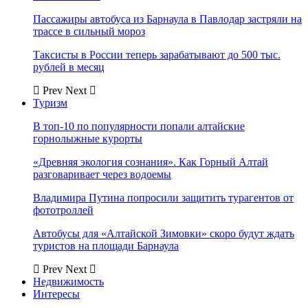
Пассажиры автобуса из Барнаула в Павлодар застряли на
трассе в сильный мороз
Таксисты в России теперь зарабатывают до 500 тыс.
рублей в месяц
Prev
Next
Туризм
В топ-10 по популярности попали алтайские
горнолыжные курорты
«Древняя экология сознания». Как Горный Алтай
разговаривает через водоемы
Владимира Путина попросили защитить турагентов от
фототроллей
Автобусы для «Алтайской Зимовки» скоро будут ждать
туристов на площади Барнаула
Prev
Next
Недвижимость
Интересы