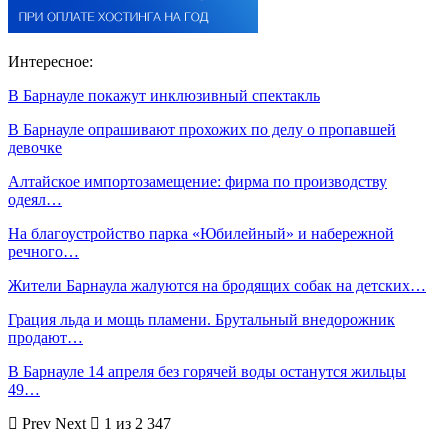
Интересное:
В Барнауле покажут инклюзивный спектакль
В Барнауле опрашивают прохожих по делу о пропавшей
девочке
Алтайское импортозамещение: фирма по производству
одеял…
На благоустройство парка «Юбилейный» и набережной
речного…
Жители Барнаула жалуются на бродящих собак на детских…
Грация льда и мощь пламени. Брутальный внедорожник
продают…
В Барнауле 14 апреля без горячей воды останутся жильцы
49…
Prev
Next
1 из 2 347