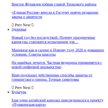
Виктор Журавлев избран главой Троицкого района
«Единая Россия» внесла в Госдуму новую редакцию
закона о занятости
Prev
Next
Здоровье
Новый год без последствий. Почему праздничные
каникулы становятся испытанием для…
Маникюр как в салоне к Новому году 2026 в домашних
условиях. Советы красоты
На ошибках лечатся. Частная медицина примиряется с
новой цифровой реальностью
Врач подсказал действенные способы защиты от
гонконгского гриппа. Точные симптомы
Prev
Next
Культура
Еще один алтайский кинозал присоединился к проекту
«Пушкинская карта»