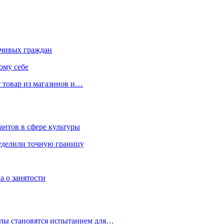
чивых граждан
ому себе
 товар из магазинов и…
антов в сфере культуры
еделили точную границу
а о занятости
улы становятся испытанием для…