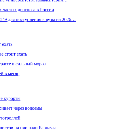
 частых диагноза в России
ГЭ для поступления в вузы на 2026…
 ехать
е стоит ехать
трассе в сильный мороз
ей в месяц
ые курорты
ривает через водоемы
ототроллей
ристов на площади Барнаула