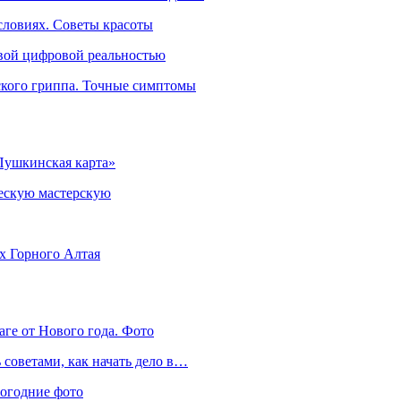
словиях. Советы красоты
овой цифровой реальностью
ского гриппа. Точные симптомы
Пушкинская карта»
ческую мастерскую
ях Горного Алтая
аге от Нового года. Фото
советами, как начать дело в…
вогодние фото