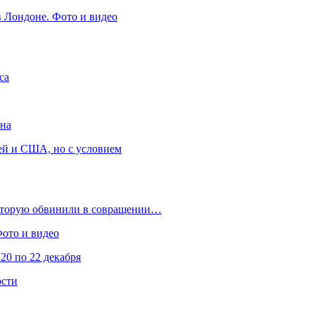
в Лондоне. Фото и видео
са
она
ей и США, но с условием
которую обвинили в совращении…
Фото и видео
20 по 22 декабря
ости