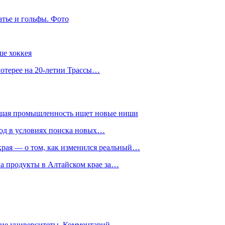
атье и гольфы. Фото
ше хоккея
лотерее на 20-летии Трассы…
ющая промышленность ищет новые ниши
год в условиях поиска новых…
рая — о том, как изменился реальный…
на продукты в Алтайском крае за…
гие университеты. Комментарий…