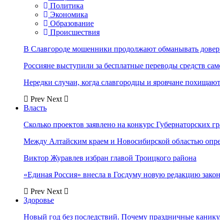
Политика
Экономика
Образование
Происшествия
В Славгороде мошенники продолжают обманывать довер
Россияне выступили за бесплатные переводы средств сам
Нередки случаи, когда славгородцы и яровчане похищают
Prev
Next
Власть
Сколько проектов заявлено на конкурс Губернаторских гр
Между Алтайским краем и Новосибирской областью опр
Виктор Журавлев избран главой Троицкого района
«Единая Россия» внесла в Госдуму новую редакцию закон
Prev
Next
Здоровье
Новый год без последствий. Почему праздничные каник