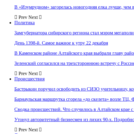
В «Изумрудном» загорелась новогодняя елка лучше, чем 
Prev
Next
Политика
Замгубернатора сибирского региона стал мэром мегаполи
День 1398-й. Самое важное к утру 22 декабря
В Каменском районе Алтайского края выбрали главу рай
Зеленский согласился на трехстороннюю встречу с Росси
Prev
Next
Происшествия
Бастрыкин поручил освободить из СИЗО учительницу, 
Барнаульская маршрутка сгорела «до скелета» возле ТЦ. 
Сводка происшествий. Что случилось в Алтайском крае с 
Утонул авторитетный бизнесмен из лихих 90-х. Подробн
Prev
Next