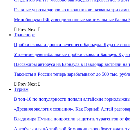
Главные угрозы здоровью школьников: названы три самых
Минобрнауки РФ утвердило новые минимальные баллы Е
Prev
Next
Транспорт
Пробки сковали дороги вечернего Барнаула. Куда не стоит
Утренние девятибалльные пробки сковали Барнаул. Куда н
Пассажиры автобуса из Барнаула в Павлодар застряли на 
Таксисты в России теперь зарабатывают до 500 тыс. рубл
Prev
Next
Туризм
В топ-10 по популярности попали алтайские горнолыжн
«Древняя экология сознания». Как Горный Алтай разгова
Владимира Путина попросили защитить турагентов от ф
Автобусы для «Алтайской Зимовки» скоро будут ждать ту