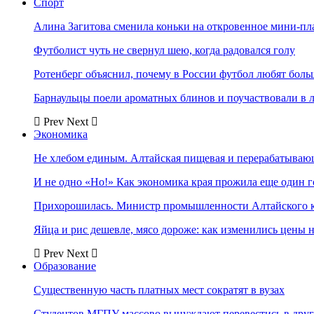
Спорт
Алина Загитова сменила коньки на откровенное мини-пл
Футболист чуть не свернул шею, когда радовался голу
Ротенберг объяснил, почему в России футбол любят боль
Барнаульцы поели ароматных блинов и поучаствовали в 
Prev
Next
Экономика
Не хлебом единым. Алтайская пищевая и перерабатыва
И не одно «Но!» Как экономика края прожила еще один 
Прихорошилась. Министр промышленности Алтайского к
Яйца и рис дешевле, мясо дороже: как изменились цены 
Prev
Next
Образование
Существенную часть платных мест сократят в вузах
Студентов МГПУ массово вынуждают перевестись в дру