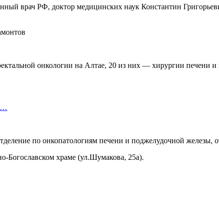
женный врач РФ, доктор медицинских наук Константин Григорье
ректальной онкологии на Алтае, 20 из них — хирургии печени 
т…
отделение по онкопатологиям печени и поджелудочной железы, 
нно-Богославском храме (ул.Шумакова, 25а).