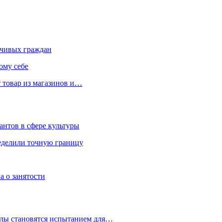
чивых граждан
ому себе
 товар из магазинов и…
антов в сфере культуры
еделили точную границу
а о занятости
улы становятся испытанием для…