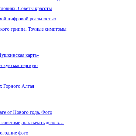
словиях. Советы красоты
овой цифровой реальностью
ского гриппа. Точные симптомы
Пушкинская карта»
ческую мастерскую
ях Горного Алтая
аге от Нового года. Фото
советами, как начать дело в…
вогодние фото