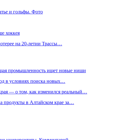
атье и гольфы. Фото
ше хоккея
лотерее на 20-летии Трассы…
ющая промышленность ищет новые ниши
год в условиях поиска новых…
рая — о том, как изменился реальный…
на продукты в Алтайском крае за…
гие университеты. Комментарий…