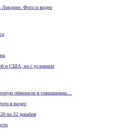
в Лондоне. Фото и видео
са
она
ей и США, но с условием
которую обвинили в совращении…
Фото и видео
20 по 22 декабря
ости