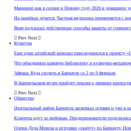
Маникюр как в салоне к Новому году 2026 в домашних у
На ошибках лечатся. Частная медицина примиряется с н
Врач подсказал действенные способы защиты от гонконг
Prev
Next
Культура
Еще один алтайский кинозал присоединился к проекту «
Что объединяло краевую библиотеку и кузнечно-механи
Афиша. Куда сходить в Барнауле со 2 по 9 февраля
В барнаульском музее пройдет лекция о древних крепост
Prev
Next
Общество
Центральный район Барнаула засверкал огнями и уже в ш
Клиенты идут за любовью. Предприниматели поделились 
Олени Деда Мороза и игрушки «скачут» по Барнаулу. Но