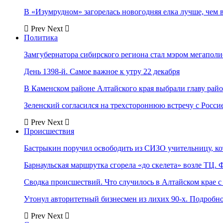
В «Изумрудном» загорелась новогодняя елка лучше, чем 
Prev
Next
Политика
Замгубернатора сибирского региона стал мэром мегаполи
День 1398-й. Самое важное к утру 22 декабря
В Каменском районе Алтайского края выбрали главу рай
Зеленский согласился на трехстороннюю встречу с Росси
Prev
Next
Происшествия
Бастрыкин поручил освободить из СИЗО учительницу, 
Барнаульская маршрутка сгорела «до скелета» возле ТЦ. 
Сводка происшествий. Что случилось в Алтайском крае с 
Утонул авторитетный бизнесмен из лихих 90-х. Подробн
Prev
Next