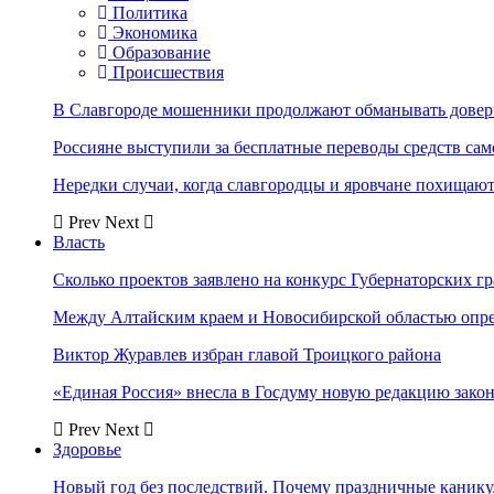
Политика
Экономика
Образование
Происшествия
В Славгороде мошенники продолжают обманывать довер
Россияне выступили за бесплатные переводы средств сам
Нередки случаи, когда славгородцы и яровчане похищают
Prev
Next
Власть
Сколько проектов заявлено на конкурс Губернаторских гр
Между Алтайским краем и Новосибирской областью опр
Виктор Журавлев избран главой Троицкого района
«Единая Россия» внесла в Госдуму новую редакцию закон
Prev
Next
Здоровье
Новый год без последствий. Почему праздничные каник