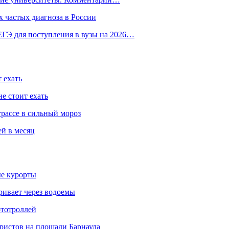
 частых диагноза в России
ГЭ для поступления в вузы на 2026…
 ехать
е стоит ехать
трассе в сильный мороз
ей в месяц
ые курорты
ривает через водоемы
ототроллей
ристов на площади Барнаула