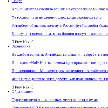
Спорт
Алина Загитова сменила коньки на откровенное мини-пл
Футболист чуть не свернул шею, когда радовался голу
Ротенберг объяснил, почему в России футбол любят боль
Барнаульцы поели ароматных блинов и поучаствовали в 
Prev
Next
Экономика
Не хлебом единым. Алтайская пищевая и перерабатыва
И не одно «Но!» Как экономика края прожила еще один 
Прихорошилась. Министр промышленности Алтайского к
Яйца и рис дешевле, мясо дороже: как изменились цены 
Prev
Next
Образование
Существенную часть платных мест сократят в вузах
Студентов МГПУ массово вынуждают перевестись в дру