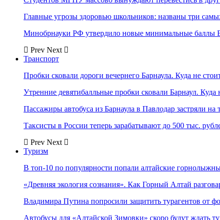
Главные угрозы здоровью школьников: названы три самых
Минобрнауки РФ утвердило новые минимальные баллы Е
Prev
Next
Транспорт
Пробки сковали дороги вечернего Барнаула. Куда не стоит
Утренние девятибалльные пробки сковали Барнаул. Куда н
Пассажиры автобуса из Барнаула в Павлодар застряли на 
Таксисты в России теперь зарабатывают до 500 тыс. рубл
Prev
Next
Туризм
В топ-10 по популярности попали алтайские горнолыжн
«Древняя экология сознания». Как Горный Алтай разгова
Владимира Путина попросили защитить турагентов от ф
Автобусы для «Алтайской Зимовки» скоро будут ждать ту