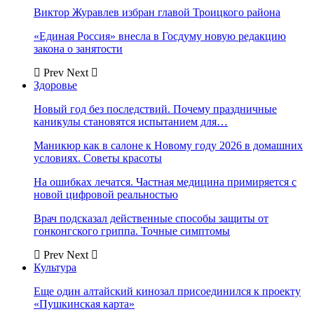
Виктор Журавлев избран главой Троицкого района
«Единая Россия» внесла в Госдуму новую редакцию
закона о занятости
Prev
Next
Здоровье
Новый год без последствий. Почему праздничные
каникулы становятся испытанием для…
Маникюр как в салоне к Новому году 2026 в домашних
условиях. Советы красоты
На ошибках лечатся. Частная медицина примиряется с
новой цифровой реальностью
Врач подсказал действенные способы защиты от
гонконгского гриппа. Точные симптомы
Prev
Next
Культура
Еще один алтайский кинозал присоединился к проекту
«Пушкинская карта»