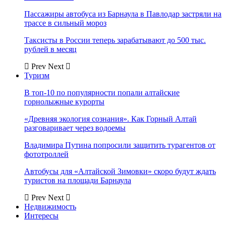
Пассажиры автобуса из Барнаула в Павлодар застряли на
трассе в сильный мороз
Таксисты в России теперь зарабатывают до 500 тыс.
рублей в месяц
Prev
Next
Туризм
В топ-10 по популярности попали алтайские
горнолыжные курорты
«Древняя экология сознания». Как Горный Алтай
разговаривает через водоемы
Владимира Путина попросили защитить турагентов от
фототроллей
Автобусы для «Алтайской Зимовки» скоро будут ждать
туристов на площади Барнаула
Prev
Next
Недвижимость
Интересы