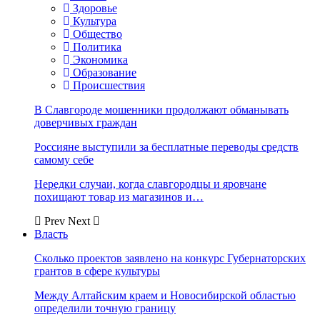
Здоровье
Культура
Общество
Политика
Экономика
Образование
Происшествия
В Славгороде мошенники продолжают обманывать
доверчивых граждан
Россияне выступили за бесплатные переводы средств
самому себе
Нередки случаи, когда славгородцы и яровчане
похищают товар из магазинов и…
Prev
Next
Власть
Сколько проектов заявлено на конкурс Губернаторских
грантов в сфере культуры
Между Алтайским краем и Новосибирской областью
определили точную границу