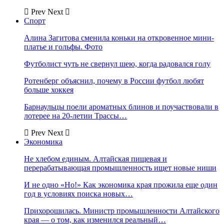
Prev
Next
Спорт
Алина Загитова сменила коньки на откровенное мини-
платье и гольфы. Фото
Футболист чуть не свернул шею, когда радовался голу
Ротенберг объяснил, почему в России футбол любят
больше хоккея
Барнаульцы поели ароматных блинов и поучаствовали в
лотерее на 20-летии Трассы…
Prev
Next
Экономика
Не хлебом единым. Алтайская пищевая и
перерабатывающая промышленность ищет новые ниши
И не одно «Но!» Как экономика края прожила еще один
год в условиях поиска новых…
Прихорошилась. Министр промышленности Алтайского
края — о том, как изменился реальный…