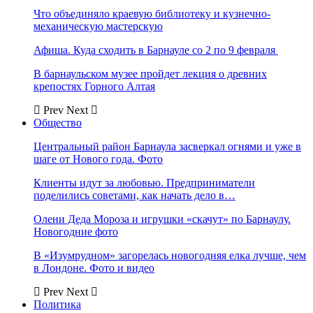
Что объединяло краевую библиотеку и кузнечно-
механическую мастерскую
Афиша. Куда сходить в Барнауле со 2 по 9 февраля
В барнаульском музее пройдет лекция о древних
крепостях Горного Алтая
Prev
Next
Общество
Центральный район Барнаула засверкал огнями и уже в
шаге от Нового года. Фото
Клиенты идут за любовью. Предприниматели
поделились советами, как начать дело в…
Олени Деда Мороза и игрушки «скачут» по Барнаулу.
Новогодние фото
В «Изумрудном» загорелась новогодняя елка лучше, чем
в Лондоне. Фото и видео
Prev
Next
Политика