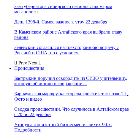
Замгубернатора сибирского региона стал мэром
мегаполиса
День 1398-й. Самое важное к утру 22 декабря
В Каменском районе Алтайского края выбрали главу
района
Зеленский согласился на трехстороннюю встречу с
Россией и США, но с условием
Prev
Next
Происшествия
Бастрыкин поручил освободить из СИЗО учительницу,
которую обвинили в совращении…
Барнаульская маршрутка сгорела «до скелета» возле ТЦ.
Фото и видео
Сводка происшествий. Что случилось в Алтайском крае
с 20 по 22 декабря
Утонул авторитетный бизнесмен из лихих 90-х.
Подробности