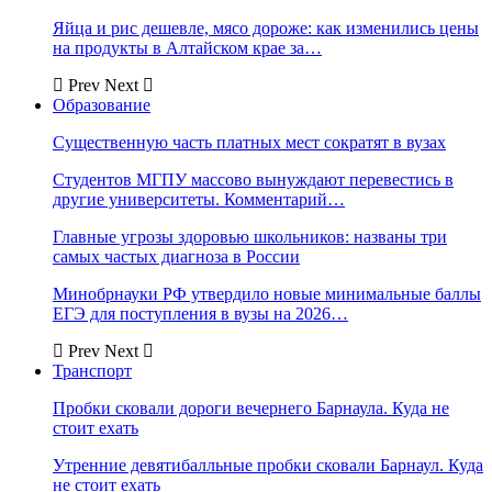
Яйца и рис дешевле, мясо дороже: как изменились цены
на продукты в Алтайском крае за…
Prev
Next
Образование
Существенную часть платных мест сократят в вузах
Студентов МГПУ массово вынуждают перевестись в
другие университеты. Комментарий…
Главные угрозы здоровью школьников: названы три
самых частых диагноза в России
Минобрнауки РФ утвердило новые минимальные баллы
ЕГЭ для поступления в вузы на 2026…
Prev
Next
Транспорт
Пробки сковали дороги вечернего Барнаула. Куда не
стоит ехать
Утренние девятибалльные пробки сковали Барнаул. Куда
не стоит ехать