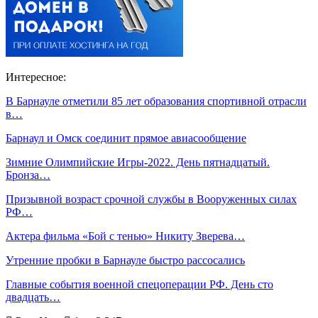
Интересное:
В Барнауле отметили 85 лет образования спортивной отрасли
в…
Барнаул и Омск соединит прямое авиасообщение
Зимние Олимпийские Игры-2022. День пятнадцатый.
Бронза…
Призывной возраст срочной службы в Вооруженных силах
РФ…
Актера фильма «Бой с тенью» Никиту Зверева…
Утренние пробки в Барнауле быстро рассосались
Главные события военной спецоперации РФ. День сто
двадцать…