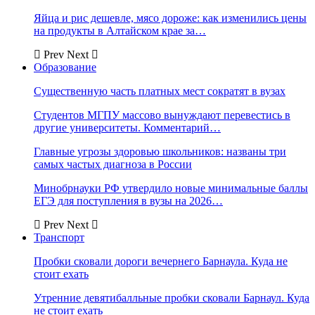
Яйца и рис дешевле, мясо дороже: как изменились цены
на продукты в Алтайском крае за…
Prev
Next
Образование
Существенную часть платных мест сократят в вузах
Студентов МГПУ массово вынуждают перевестись в
другие университеты. Комментарий…
Главные угрозы здоровью школьников: названы три
самых частых диагноза в России
Минобрнауки РФ утвердило новые минимальные баллы
ЕГЭ для поступления в вузы на 2026…
Prev
Next
Транспорт
Пробки сковали дороги вечернего Барнаула. Куда не
стоит ехать
Утренние девятибалльные пробки сковали Барнаул. Куда
не стоит ехать