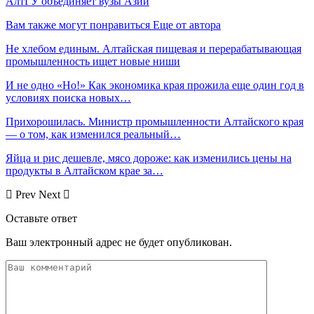
АлтГУ объединяет вузы Азии
Вам также могут понравиться
Еще от автора
Не хлебом единым. Алтайская пищевая и перерабатывающая
промышленность ищет новые ниши
И не одно «Но!» Как экономика края прожила еще один год в
условиях поиска новых…
Прихорошилась. Министр промышленности Алтайского края
— о том, как изменился реальный…
Яйца и рис дешевле, мясо дороже: как изменились цены на
продукты в Алтайском крае за…
Prev
Next
Оставьте ответ
Ваш электронный адрес не будет опубликован.