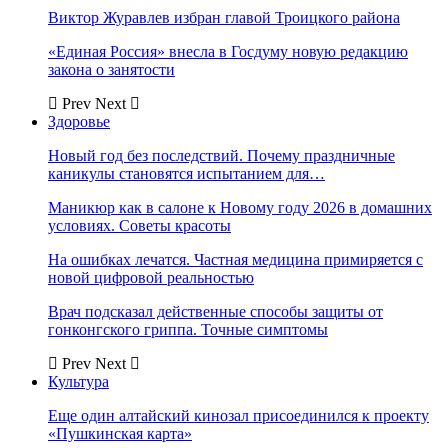
Виктор Журавлев избран главой Троицкого района
«Единая Россия» внесла в Госдуму новую редакцию
закона о занятости
Prev
Next
Здоровье
Новый год без последствий. Почему праздничные
каникулы становятся испытанием для…
Маникюр как в салоне к Новому году 2026 в домашних
условиях. Советы красоты
На ошибках лечатся. Частная медицина примиряется с
новой цифровой реальностью
Врач подсказал действенные способы защиты от
гонконгского гриппа. Точные симптомы
Prev
Next
Культура
Еще один алтайский кинозал присоединился к проекту
«Пушкинская карта»