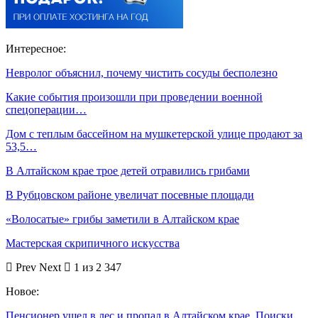
Интересное:
Невролог объяснил, почему чистить сосуды бесполезно
Какие события произошли при проведении военной
спецоперации…
Дом с теплым бассейном на мушкетерской улице продают за
53,5…
В Алтайском крае трое детей отравились грибами
В Рубцовском районе увеличат посевные площади
«Волосатые» грибы заметили в Алтайском крае
Мастерская скрипичного искусства
Prev
Next
1 из 2 347
Новое:
Пенсионер ушел в лес и пропал в Алтайском крае. Поиски