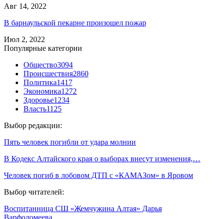
Авг 14, 2022
В барнаульской пекарне произошел пожар
Июл 2, 2022
Популярные категории
Общество
3094
Происшествия
2860
Политика
1417
Экономика
1272
Здоровье
1234
Власть
1125
Выбор редакции:
Пять человек погибли от удара молнии
В Кодекс Алтайского края о выборах внесут изменения,…
Человек погиб в лобовом ДТП с «КАМАЗом» в Яровом
Выбор читателей:
Воспитанница СШ «Жемчужина Алтая» Дарья
Варфоломеева…