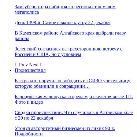
Замгубернатора сибирского региона стал мэром
мегаполиса
День 1398-й. Самое важное к утру 22 декабря
В Каменском районе Алтайского края выбрали главу
района
Зеленский согласился на трехстороннюю встречу с
Россией и США, но с условием
Prev
Next
Происшествия
Бастрыкин поручил освободить из СИЗО учительницу,
которую обвинили в совращении…
Барнаульская маршрутка сгорела «до скелета» возле ТЦ.
Фото и видео
Сводка происшествий. Что случилось в Алтайском крае
с 20 по 22 декабря
Утонул авторитетный бизнесмен из лихих 90-х.
Подробности