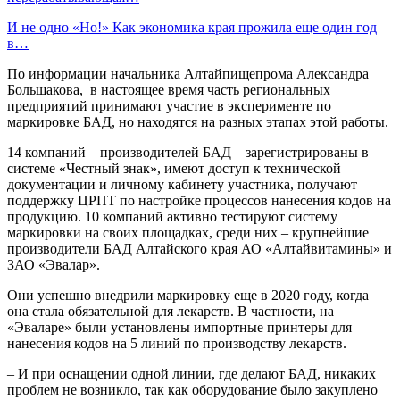
И не одно «Но!» Как экономика края прожила еще один год
в…
По информации начальника Алтайпищепрома Александра
Большакова, в настоящее время часть региональных
предприятий принимают участие в эксперименте по
маркировке БАД, но находятся на разных этапах этой работы.
14 компаний – производителей БАД – зарегистрированы в
системе «Честный знак», имеют доступ к технической
документации и личному кабинету участника, получают
поддержку ЦРПТ по настройке процессов нанесения кодов на
продукцию. 10 компаний активно тестируют систему
маркировки на своих площадках, среди них – крупнейшие
производители БАД Алтайского края АО «Алтайвитамины» и
ЗАО «Эвалар».
Они успешно внедрили маркировку еще в 2020 году, когда
она стала обязательной для лекарств. В частности, на
«Эваларе» были установлены импортные принтеры для
нанесения кодов на 5 линий по производству лекарств.
– И при оснащении одной линии, где делают БАД, никаких
проблем не возникло, так как оборудование было закуплено