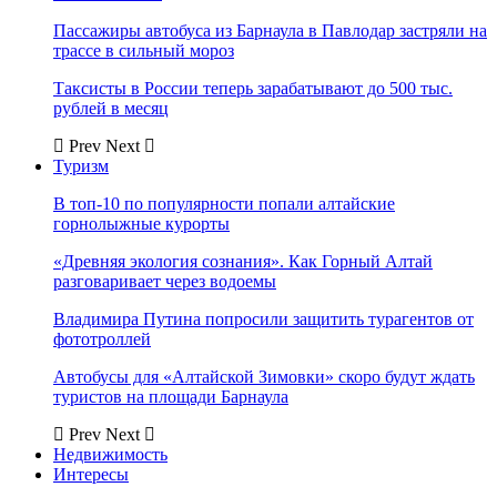
Пассажиры автобуса из Барнаула в Павлодар застряли на
трассе в сильный мороз
Таксисты в России теперь зарабатывают до 500 тыс.
рублей в месяц
Prev
Next
Туризм
В топ-10 по популярности попали алтайские
горнолыжные курорты
«Древняя экология сознания». Как Горный Алтай
разговаривает через водоемы
Владимира Путина попросили защитить турагентов от
фототроллей
Автобусы для «Алтайской Зимовки» скоро будут ждать
туристов на площади Барнаула
Prev
Next
Недвижимость
Интересы