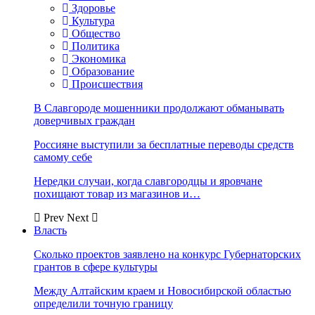
Здоровье
Культура
Общество
Политика
Экономика
Образование
Происшествия
В Славгороде мошенники продолжают обманывать
доверчивых граждан
Россияне выступили за бесплатные переводы средств
самому себе
Нередки случаи, когда славгородцы и яровчане
похищают товар из магазинов и…
Prev
Next
Власть
Сколько проектов заявлено на конкурс Губернаторских
грантов в сфере культуры
Между Алтайским краем и Новосибирской областью
определили точную границу