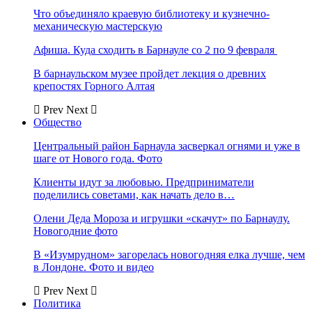
Что объединяло краевую библиотеку и кузнечно-
механическую мастерскую
Афиша. Куда сходить в Барнауле со 2 по 9 февраля
В барнаульском музее пройдет лекция о древних
крепостях Горного Алтая
Prev
Next
Общество
Центральный район Барнаула засверкал огнями и уже в
шаге от Нового года. Фото
Клиенты идут за любовью. Предприниматели
поделились советами, как начать дело в…
Олени Деда Мороза и игрушки «скачут» по Барнаулу.
Новогодние фото
В «Изумрудном» загорелась новогодняя елка лучше, чем
в Лондоне. Фото и видео
Prev
Next
Политика