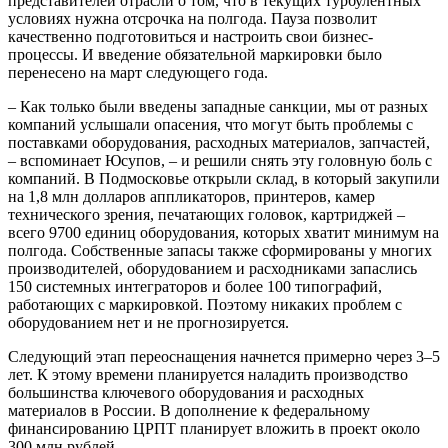
представителей отрасли о том, что в текущих турбулентных
условиях нужна отсрочка на полгода. Пауза позволит
качественно подготовиться и настроить свои бизнес-
процессы. И введение обязательной маркировки было
перенесено на март следующего года.
– Как только были введены западные санкции, мы от разных
компаний услышали опасения, что могут быть проблемы с
поставками оборудования, расходных материалов, запчастей,
– вспоминает Юсупов, – и решили снять эту головную боль с
компаний. В Подмосковье открыли склад, в который закупили
на 1,8 млн долларов аппликаторов, принтеров, камер
технического зрения, печатающих головок, картриджей –
всего 9700 единиц оборудования, которых хватит минимум на
полгода. Собственные запасы также сформированы у многих
производителей, оборудованием и расходниками запаслись
150 системных интеграторов и более 100 типографий,
работающих с маркировкой. Поэтому никаких проблем с
оборудованием нет и не прогнозируется.
Следующий этап переоснащения начнется примерно через 3–5
лет. К этому времени планируется наладить производство
большинства ключевого оборудования и расходных
материалов в России. В дополнение к федеральному
финансированию ЦРПТ планирует вложить в проект около
300 млн рублей.