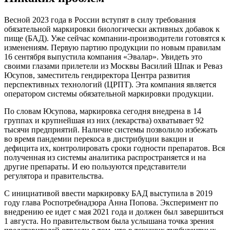
Весной 2023 года в России вступят в силу требования
обязательной маркировки биологически активных добавок к
пище (БАД). Уже сейчас компании-производители готовятся к
изменениям. Первую партию продукции по новым правилам
16 сентября выпустила компания «Эвалар». Увидеть это
своими глазами прилетели из Москвы Василий Шпак и Реваз
Юсупов, заместитель гендиректора Центра развития
перспективных технологий (ЦРПТ). Эта компания является
оператором системы обязательной маркировки продукции.
По словам Юсупова, маркировка сегодня внедрена в 14
группах и крупнейшая из них (лекарства) охватывает 92
тысячи предприятий. Наличие системы позволило избежать
во время пандемии перекоса в дистрибуции вакцин и
дефицита их, контролировать сроки годности препаратов. Вся
полученная из системы аналитика распространяется и на
другие препараты. И ею пользуются представители
регулятора и правительства.
С инициативой ввести маркировку БАД выступила в 2019
году глава Роспотребнадзора Анна Попова. Эксперимент по
внедрению ее идет с мая 2021 года и должен был завершиться
1 августа. Но правительством была услышана точка зрения