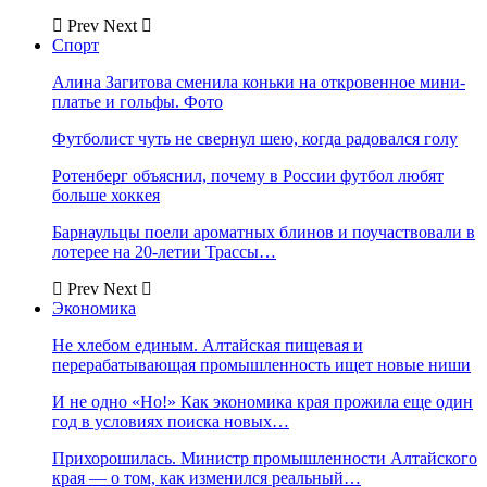
Prev
Next
Спорт
Алина Загитова сменила коньки на откровенное мини-
платье и гольфы. Фото
Футболист чуть не свернул шею, когда радовался голу
Ротенберг объяснил, почему в России футбол любят
больше хоккея
Барнаульцы поели ароматных блинов и поучаствовали в
лотерее на 20-летии Трассы…
Prev
Next
Экономика
Не хлебом единым. Алтайская пищевая и
перерабатывающая промышленность ищет новые ниши
И не одно «Но!» Как экономика края прожила еще один
год в условиях поиска новых…
Прихорошилась. Министр промышленности Алтайского
края — о том, как изменился реальный…