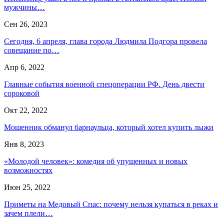
мужчины…
Сен 26, 2023
Сегодня, 6 апреля, глава города Людмила Подгора провела
совещание по…
Апр 6, 2022
Главные события военной спецоперации РФ. День двести
сороковой
Окт 22, 2022
Мошенник обманул барнаульца, который хотел купить лыжи
Янв 8, 2023
«Молодой человек»: комедия об упущенных и новых
возможностях
Июн 25, 2022
Приметы на Медовый Спас: почему нельзя купаться в реках и
зачем плели…