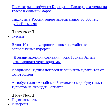
Пассажиры автобуса из Барнаула в Павлодар застряли на
трассе в сильный мороз
Таксисты в России теперь зарабатывают до 500 тыс.
рублей в месяц
Prev
Next
Туризм
В топ-10 по популярности попали алтайские
горнолыжные курорты
«Древняя экология сознания». Как Горный Алтай
разговаривает через водоемы
Владимира Путина попросили защитить турагентов от
фототроллей
Автобусы для «Алтайской Зимовки» скоро будут ждать
туристов на площади Барнаула
Prev
Next
Недвижимость
Интересы