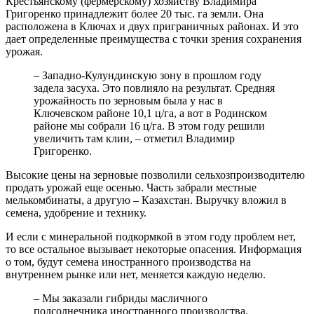
Крестьянскому (фермерскому) хозяйству Владимира
Григоренко принадлежит более 20 тыс. га земли. Она
расположена в Ключах и двух приграничных районах. И это
дает определенные преимущества с точки зрения сохранения
урожая.
– Западно-Кулундинскую зону в прошлом году
задела засуха. Это повлияло на результат. Средняя
урожайность по зерновым была у нас в
Ключевском районе 10,1 ц/га, а вот в Родинском
районе мы собрали 16 ц/га. В этом году решили
увеличить там клин, – отметил Владимир
Григоренко.
Высокие цены на зерновые позволили сельхозпроизводителю
продать урожай еще осенью. Часть забрали местные
мелькомбинаты, а другую – Казахстан. Выручку вложил в
семена, удобрение и технику.
И если с минеральной подкормкой в этом году проблем нет,
то все остальное вызывает некоторые опасения. Информация
о том, будут семена иностранного производства на
внутреннем рынке или нет, меняется каждую неделю.
– Мы заказали гибриды масличного
подсолнечника иностранного производства.