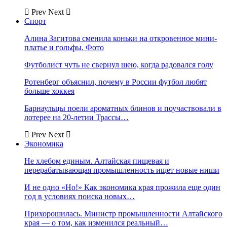
Prev
Next
Спорт
Алина Загитова сменила коньки на откровенное мини-
платье и гольфы. Фото
Футболист чуть не свернул шею, когда радовался голу
Ротенберг объяснил, почему в России футбол любят
больше хоккея
Барнаульцы поели ароматных блинов и поучаствовали в
лотерее на 20-летии Трассы…
Prev
Next
Экономика
Не хлебом единым. Алтайская пищевая и
перерабатывающая промышленность ищет новые ниши
И не одно «Но!» Как экономика края прожила еще один
год в условиях поиска новых…
Прихорошилась. Министр промышленности Алтайского
края — о том, как изменился реальный…