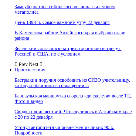
Замгубернатора сибирского региона стал мэром
мегаполиса
День 1398-й. Самое важное к утру 22 декабря
В Каменском районе Алтайского края выбрали главу
района
Зеленский согласился на трехстороннюю встречу с
Россией и США, но с условием
Prev
Next
Происшествия
Бастрыкин поручил освободить из СИЗО учительницу,
которую обвинили в совращении…
Барнаульская маршрутка сгорела «до скелета» возле ТЦ.
Фото и видео
Сводка происшествий. Что случилось в Алтайском крае
с 20 по 22 декабря
Утонул авторитетный бизнесмен из лихих 90-х.
Подробности