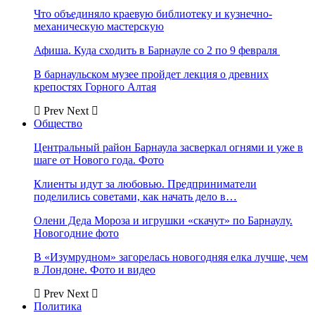
Что объединяло краевую библиотеку и кузнечно-
механическую мастерскую
Афиша. Куда сходить в Барнауле со 2 по 9 февраля
В барнаульском музее пройдет лекция о древних
крепостях Горного Алтая
Prev
Next
Общество
Центральный район Барнаула засверкал огнями и уже в
шаге от Нового года. Фото
Клиенты идут за любовью. Предприниматели
поделились советами, как начать дело в…
Олени Деда Мороза и игрушки «скачут» по Барнаулу.
Новогодние фото
В «Изумрудном» загорелась новогодняя елка лучше, чем
в Лондоне. Фото и видео
Prev
Next
Политика