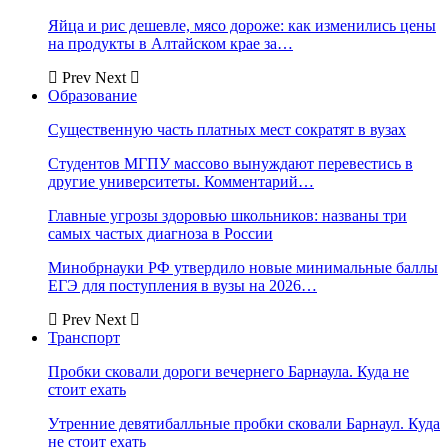
Яйца и рис дешевле, мясо дороже: как изменились цены
на продукты в Алтайском крае за…
Prev
Next
Образование
Существенную часть платных мест сократят в вузах
Студентов МГПУ массово вынуждают перевестись в
другие университеты. Комментарий…
Главные угрозы здоровью школьников: названы три
самых частых диагноза в России
Минобрнауки РФ утвердило новые минимальные баллы
ЕГЭ для поступления в вузы на 2026…
Prev
Next
Транспорт
Пробки сковали дороги вечернего Барнаула. Куда не
стоит ехать
Утренние девятибалльные пробки сковали Барнаул. Куда
не стоит ехать