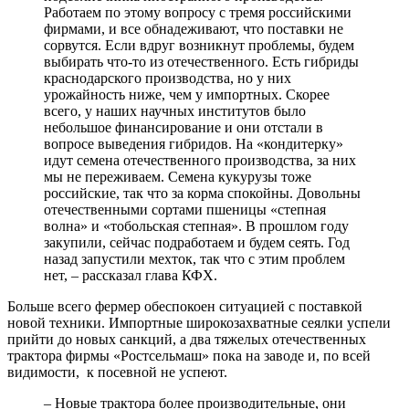
Работаем по этому вопросу с тремя российскими
фирмами, и все обнадеживают, что поставки не
сорвутся. Если вдруг возникнут проблемы, будем
выбирать что-то из отечественного. Есть гибриды
краснодарского производства, но у них
урожайность ниже, чем у импортных. Скорее
всего, у наших научных институтов было
небольшое финансирование и они отстали в
вопросе выведения гибридов. На «кондитерку»
идут семена отечественного производства, за них
мы не переживаем. Семена кукурузы тоже
российские, так что за корма спокойны. Довольны
отечественными сортами пшеницы «степная
волна» и «тобольская степная». В прошлом году
закупили, сейчас подработаем и будем сеять. Год
назад запустили мехток, так что с этим проблем
нет, – рассказал глава КФХ.
Больше всего фермер обеспокоен ситуацией с поставкой
новой техники. Импортные широкозахватные сеялки успели
прийти до новых санкций, а два тяжелых отечественных
трактора фирмы «Ростсельмаш» пока на заводе и, по всей
видимости, к посевной не успеют.
– Новые трактора более производительные, они