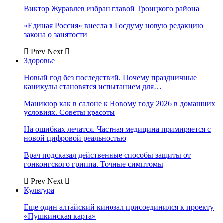
Виктор Журавлев избран главой Троицкого района
«Единая Россия» внесла в Госдуму новую редакцию
закона о занятости
Prev
Next
Здоровье
Новый год без последствий. Почему праздничные
каникулы становятся испытанием для…
Маникюр как в салоне к Новому году 2026 в домашних
условиях. Советы красоты
На ошибках лечатся. Частная медицина примиряется с
новой цифровой реальностью
Врач подсказал действенные способы защиты от
гонконгского гриппа. Точные симптомы
Prev
Next
Культура
Еще один алтайский кинозал присоединился к проекту
«Пушкинская карта»