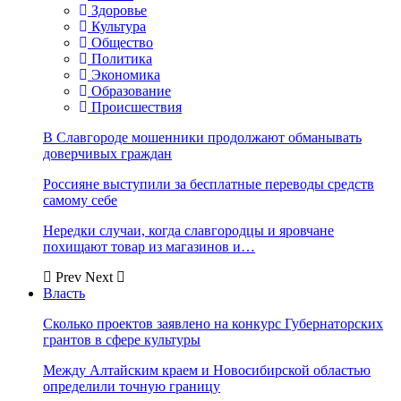
Здоровье
Культура
Общество
Политика
Экономика
Образование
Происшествия
В Славгороде мошенники продолжают обманывать
доверчивых граждан
Россияне выступили за бесплатные переводы средств
самому себе
Нередки случаи, когда славгородцы и яровчане
похищают товар из магазинов и…
Prev
Next
Власть
Сколько проектов заявлено на конкурс Губернаторских
грантов в сфере культуры
Между Алтайским краем и Новосибирской областью
определили точную границу