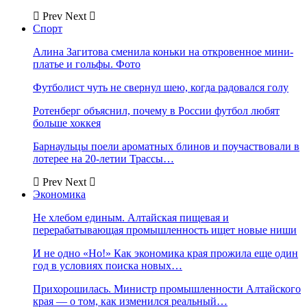
Prev
Next
Спорт
Алина Загитова сменила коньки на откровенное мини-
платье и гольфы. Фото
Футболист чуть не свернул шею, когда радовался голу
Ротенберг объяснил, почему в России футбол любят
больше хоккея
Барнаульцы поели ароматных блинов и поучаствовали в
лотерее на 20-летии Трассы…
Prev
Next
Экономика
Не хлебом единым. Алтайская пищевая и
перерабатывающая промышленность ищет новые ниши
И не одно «Но!» Как экономика края прожила еще один
год в условиях поиска новых…
Прихорошилась. Министр промышленности Алтайского
края — о том, как изменился реальный…