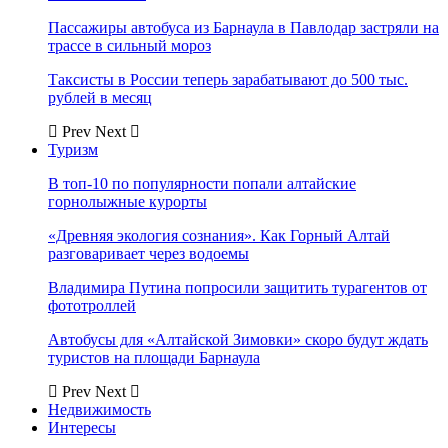
Пассажиры автобуса из Барнаула в Павлодар застряли на
трассе в сильный мороз
Таксисты в России теперь зарабатывают до 500 тыс.
рублей в месяц
Prev
Next
Туризм
В топ-10 по популярности попали алтайские
горнолыжные курорты
«Древняя экология сознания». Как Горный Алтай
разговаривает через водоемы
Владимира Путина попросили защитить турагентов от
фототроллей
Автобусы для «Алтайской Зимовки» скоро будут ждать
туристов на площади Барнаула
Prev
Next
Недвижимость
Интересы