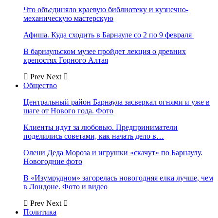
Что объединяло краевую библиотеку и кузнечно-
механическую мастерскую
Афиша. Куда сходить в Барнауле со 2 по 9 февраля
В барнаульском музее пройдет лекция о древних
крепостях Горного Алтая
Prev
Next
Общество
Центральный район Барнаула засверкал огнями и уже в
шаге от Нового года. Фото
Клиенты идут за любовью. Предприниматели
поделились советами, как начать дело в…
Олени Деда Мороза и игрушки «скачут» по Барнаулу.
Новогодние фото
В «Изумрудном» загорелась новогодняя елка лучше, чем
в Лондоне. Фото и видео
Prev
Next
Политика