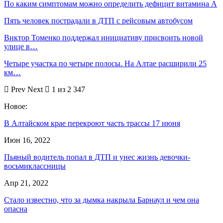
По каким симптомам можно определить дефицит витамина А
Пять человек пострадали в ДТП с рейсовым автобусом
Виктор Томенко поддержал инициативу присвоить новой
улице в…
Четыре участка по четыре полосы. На Алтае расширили 25
км…
Prev
Next
1 из 2 347
Новое:
В Алтайском крае перекроют часть трассы 17 июня
Июн 16, 2022
Пьяный водитель попал в ДТП и унес жизнь девочки-
восьмиклассницы
Апр 21, 2022
Стало известно, что за дымка накрыла Барнаул и чем она
опасна