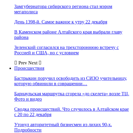
Замгубернатора сибирского региона стал мэром
мегаполиса
День 1398-й. Самое важное к утру 22 декабря
В Каменском районе Алтайского края выбрали главу
района
Зеленский согласился на трехстороннюю встречу с
Россией и США, но с условием
Prev
Next
Происшествия
Бастрыкин поручил освободить из СИЗО учительницу,
которую обвинили в совращении…
Барнаульская маршрутка сгорела «до скелета» возле ТЦ.
Фото и видео
Сводка происшествий. Что случилось в Алтайском крае
с 20 по 22 декабря
Утонул авторитетный бизнесмен из лихих 90-х.
Подробности