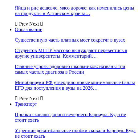
Яйца и рис дешевле, мясо дороже: как изменились цены
на продукты в Алтайском крае за…
Prev
Next
Образование
Существенную часть платных мест сократят в вузах
Студентов МГПУ массово вынуждают перевестись в
другие университеты. Комментарий…
Главные угрозы здоровью школьников: названы три
самых частых диагноза в России
Минобрнауки РФ утвердило новые минимальные баллы
ЕГЭ для поступления в вузы на 2026…
Prev
Next
Транспорт
Пробки сковали дороги вечернего Барнаула. Куда не
стоит ехать
Утренние девятибалльные пробки сковали Барнаул. Куда
не стоит ехать