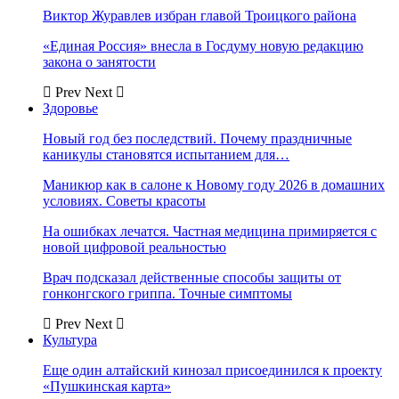
Виктор Журавлев избран главой Троицкого района
«Единая Россия» внесла в Госдуму новую редакцию
закона о занятости
Prev
Next
Здоровье
Новый год без последствий. Почему праздничные
каникулы становятся испытанием для…
Маникюр как в салоне к Новому году 2026 в домашних
условиях. Советы красоты
На ошибках лечатся. Частная медицина примиряется с
новой цифровой реальностью
Врач подсказал действенные способы защиты от
гонконгского гриппа. Точные симптомы
Prev
Next
Культура
Еще один алтайский кинозал присоединился к проекту
«Пушкинская карта»