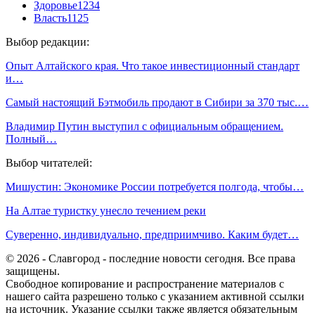
Здоровье
1234
Власть
1125
Выбор редакции:
Опыт Алтайского края. Что такое инвестиционный стандарт
и…
Самый настоящий Бэтмoбиль продают в Сибири за 370 тыс.…
Владимир Путин выступил с официальным обращением.
Полный…
Выбор читателей:
Мишустин: Экономике России потребуется полгода, чтобы…
На Алтае туристку унесло течением реки
Суверенно, индивидуально, предприимчиво. Каким будет…
© 2026 - Славгород - последние новости сегодня. Все права
защищены.
Свободное копирование и распространение материалов с
нашего сайта разрешено только с указанием активной ссылки
на источник. Указание ссылки также является обязательным