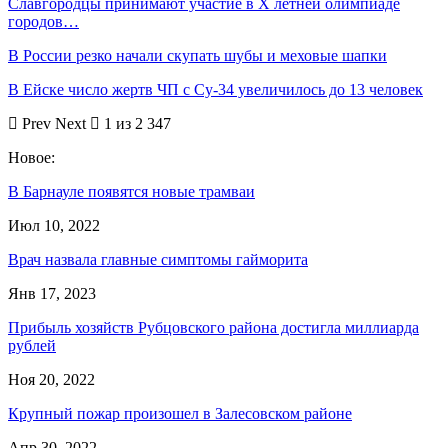
Славгородцы принимают участие в Х летней олимпиаде
городов…
В России резко начали скупать шубы и меховые шапки
В Ейске число жертв ЧП с Су-34 увеличилось до 13 человек
Prev
Next
1 из 2 347
Новое:
В Барнауле появятся новые трамваи
Июл 10, 2022
Врач назвала главные симптомы гайморита
Янв 17, 2023
Прибыль хозяйств Рубцовского района достигла миллиарда
рублей
Ноя 20, 2022
Крупный пожар произошел в Залесовском районе
Апр 30, 2022