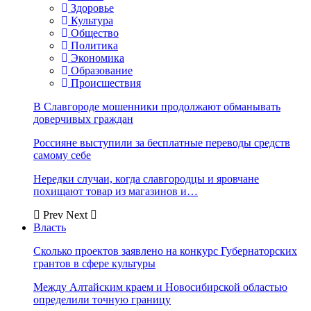
Здоровье
Культура
Общество
Политика
Экономика
Образование
Происшествия
В Славгороде мошенники продолжают обманывать
доверчивых граждан
Россияне выступили за бесплатные переводы средств
самому себе
Нередки случаи, когда славгородцы и яровчане
похищают товар из магазинов и…
Prev
Next
Власть
Сколько проектов заявлено на конкурс Губернаторских
грантов в сфере культуры
Между Алтайским краем и Новосибирской областью
определили точную границу