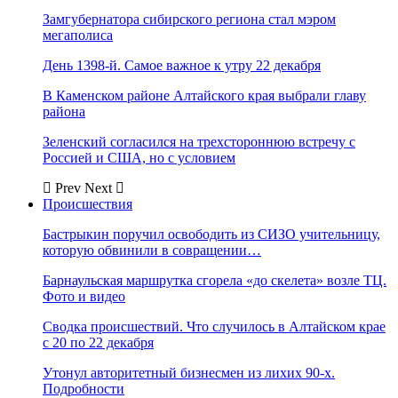
Замгубернатора сибирского региона стал мэром
мегаполиса
День 1398-й. Самое важное к утру 22 декабря
В Каменском районе Алтайского края выбрали главу
района
Зеленский согласился на трехстороннюю встречу с
Россией и США, но с условием
Prev
Next
Происшествия
Бастрыкин поручил освободить из СИЗО учительницу,
которую обвинили в совращении…
Барнаульская маршрутка сгорела «до скелета» возле ТЦ.
Фото и видео
Сводка происшествий. Что случилось в Алтайском крае
с 20 по 22 декабря
Утонул авторитетный бизнесмен из лихих 90-х.
Подробности