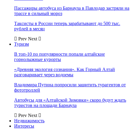
Пассажиры автобуса из Барнаула в Павлодар застряли на
трассе в сильный мороз
Таксисты в России теперь зарабатывают до 500 тыс.
рублей в месяц
Prev
Next
Туризм
В топ-10 по популярности попали алтайские
горнолыжные курорты
«Древняя экология сознания». Как Горный Алтай
разговаривает через водоемы
Владимира Путина попросили защитить турагентов от
фототроллей
Автобусы для «Алтайской Зимовки» скоро будут ждать
туристов на площади Барнаула
Prev
Next
Недвижимость
Интересы