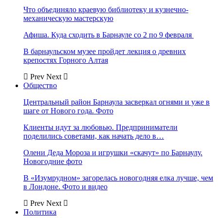
Что объединяло краевую библиотеку и кузнечно-
механическую мастерскую
Афиша. Куда сходить в Барнауле со 2 по 9 февраля
В барнаульском музее пройдет лекция о древних
крепостях Горного Алтая
Prev
Next
Общество
Центральный район Барнаула засверкал огнями и уже в
шаге от Нового года. Фото
Клиенты идут за любовью. Предприниматели
поделились советами, как начать дело в…
Олени Деда Мороза и игрушки «скачут» по Барнаулу.
Новогодние фото
В «Изумрудном» загорелась новогодняя елка лучше, чем
в Лондоне. Фото и видео
Prev
Next
Политика