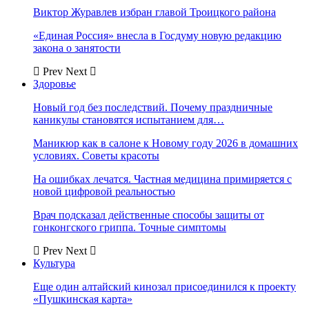
Виктор Журавлев избран главой Троицкого района
«Единая Россия» внесла в Госдуму новую редакцию
закона о занятости
Prev
Next
Здоровье
Новый год без последствий. Почему праздничные
каникулы становятся испытанием для…
Маникюр как в салоне к Новому году 2026 в домашних
условиях. Советы красоты
На ошибках лечатся. Частная медицина примиряется с
новой цифровой реальностью
Врач подсказал действенные способы защиты от
гонконгского гриппа. Точные симптомы
Prev
Next
Культура
Еще один алтайский кинозал присоединился к проекту
«Пушкинская карта»