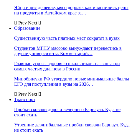
Яйца и рис дешевле, мясо дороже: как изменились цены
на продукты в Алтайском крае за…
Prev
Next
Образование
Существенную часть платных мест сократят в вузах
Студентов МГПУ массово вынуждают перевестись в
другие университеты. Комментарий…
Главные угрозы здоровью школьников: названы три
самых частых диагноза в России
Минобрнауки РФ утвердило новые минимальные баллы
ЕГЭ для поступления в вузы на 2026…
Prev
Next
Транспорт
Пробки сковали дороги вечернего Барнаула. Куда не
стоит ехать
Утренние девятибалльные пробки сковали Барнаул. Куда
не стоит ехать