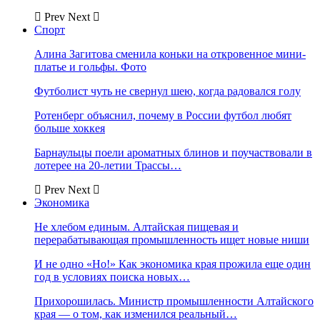
Prev
Next
Спорт
Алина Загитова сменила коньки на откровенное мини-
платье и гольфы. Фото
Футболист чуть не свернул шею, когда радовался голу
Ротенберг объяснил, почему в России футбол любят
больше хоккея
Барнаульцы поели ароматных блинов и поучаствовали в
лотерее на 20-летии Трассы…
Prev
Next
Экономика
Не хлебом единым. Алтайская пищевая и
перерабатывающая промышленность ищет новые ниши
И не одно «Но!» Как экономика края прожила еще один
год в условиях поиска новых…
Прихорошилась. Министр промышленности Алтайского
края — о том, как изменился реальный…