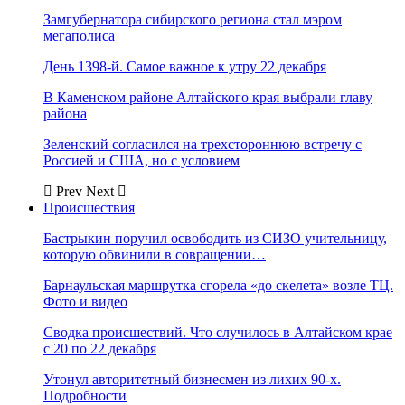
Замгубернатора сибирского региона стал мэром
мегаполиса
День 1398-й. Самое важное к утру 22 декабря
В Каменском районе Алтайского края выбрали главу
района
Зеленский согласился на трехстороннюю встречу с
Россией и США, но с условием
Prev
Next
Происшествия
Бастрыкин поручил освободить из СИЗО учительницу,
которую обвинили в совращении…
Барнаульская маршрутка сгорела «до скелета» возле ТЦ.
Фото и видео
Сводка происшествий. Что случилось в Алтайском крае
с 20 по 22 декабря
Утонул авторитетный бизнесмен из лихих 90-х.
Подробности