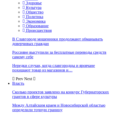
Здоровье
Культура
Общество
Политика
Экономика
Образование
Происшествия
В Славгороде мошенники продолжают обманывать
доверчивых граждан
Россияне выступили за бесплатные переводы средств
самому себе
Нередки случаи, когда славгородцы и яровчане
похищают товар из магазинов и…
Prev
Next
Власть
Сколько проектов заявлено на конкурс Губернаторских
грантов в сфере культуры
Между Алтайским краем и Новосибирской областью
определили точную границу