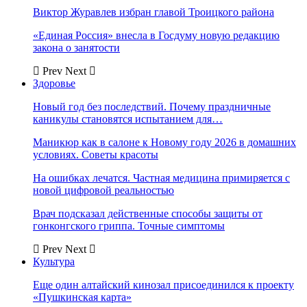
Виктор Журавлев избран главой Троицкого района
«Единая Россия» внесла в Госдуму новую редакцию
закона о занятости
Prev
Next
Здоровье
Новый год без последствий. Почему праздничные
каникулы становятся испытанием для…
Маникюр как в салоне к Новому году 2026 в домашних
условиях. Советы красоты
На ошибках лечатся. Частная медицина примиряется с
новой цифровой реальностью
Врач подсказал действенные способы защиты от
гонконгского гриппа. Точные симптомы
Prev
Next
Культура
Еще один алтайский кинозал присоединился к проекту
«Пушкинская карта»