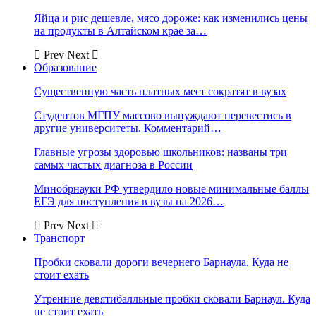
Яйца и рис дешевле, мясо дороже: как изменились цены
на продукты в Алтайском крае за…
Prev
Next
Образование
Существенную часть платных мест сократят в вузах
Студентов МГПУ массово вынуждают перевестись в
другие университеты. Комментарий…
Главные угрозы здоровью школьников: названы три
самых частых диагноза в России
Минобрнауки РФ утвердило новые минимальные баллы
ЕГЭ для поступления в вузы на 2026…
Prev
Next
Транспорт
Пробки сковали дороги вечернего Барнаула. Куда не
стоит ехать
Утренние девятибалльные пробки сковали Барнаул. Куда
не стоит ехать