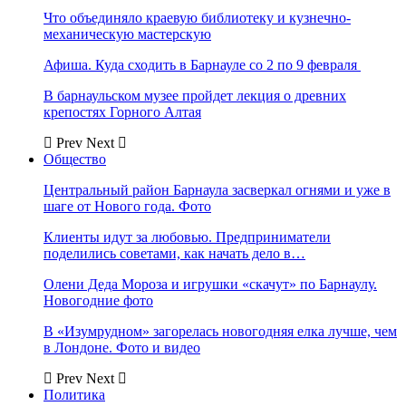
Что объединяло краевую библиотеку и кузнечно-
механическую мастерскую
Афиша. Куда сходить в Барнауле со 2 по 9 февраля
В барнаульском музее пройдет лекция о древних
крепостях Горного Алтая
Prev
Next
Общество
Центральный район Барнаула засверкал огнями и уже в
шаге от Нового года. Фото
Клиенты идут за любовью. Предприниматели
поделились советами, как начать дело в…
Олени Деда Мороза и игрушки «скачут» по Барнаулу.
Новогодние фото
В «Изумрудном» загорелась новогодняя елка лучше, чем
в Лондоне. Фото и видео
Prev
Next
Политика