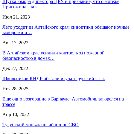
Шутка юмора директора ЦРУ и признание, что о мятеже
Пригожина знала…
Июл 21, 2023
Лето уходит из Алтайского края: синоптики обещают ночные
заморозки и…
Авг 17, 2022
В Алтайском крае усилили контроль за пожарной
безопасностью в домах…
Дек 27, 2022
Школьников КНДР обязали изучать русский язык
Ноя 28, 2025
Еще одно возгорание в Барнауле. Автомобиль загорелся на
трассе
Апр 10, 2022
Тулунский маньяк погиб в зоне СВО