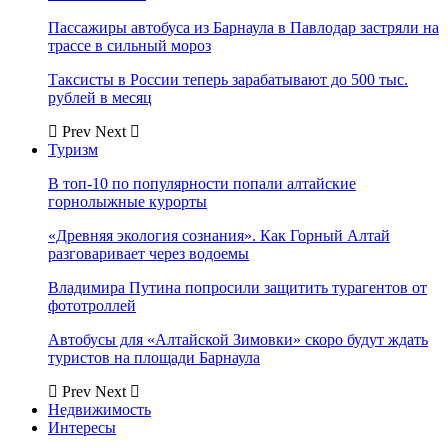
Пассажиры автобуса из Барнаула в Павлодар застряли на
трассе в сильный мороз
Таксисты в России теперь зарабатывают до 500 тыс.
рублей в месяц
Prev
Next
Туризм
В топ-10 по популярности попали алтайские
горнолыжные курорты
«Древняя экология сознания». Как Горный Алтай
разговаривает через водоемы
Владимира Путина попросили защитить турагентов от
фототроллей
Автобусы для «Алтайской Зимовки» скоро будут ждать
туристов на площади Барнаула
Prev
Next
Недвижимость
Интересы