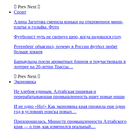
Prev
Next
Спорт
Алина Загитова сменила коньки на откровенное мини-
платье и гольфы. Фото
Футболист чуть не свернул шею, когда радовался голу
Ротенберг объяснил, почему в России футбол любят
больше хоккея
Барнаульцы поели ароматных блинов и поучаствовали в
лотерее на 20-летии Трассы…
Prev
Next
Экономика
Не хлебом единым. Алтайская пищевая и
перерабатывающая промышленность ищет новые ниши
И не одно «Но!» Как экономика края прожила еще один
год в условиях поиска новых…
Прихорошилась. Министр промышленности Алтайского
края — о том, как изменился реальный…