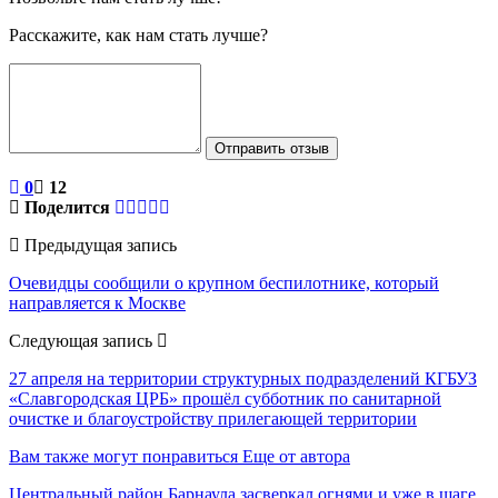
Расскажите, как нам стать лучше?
Отправить отзыв
0
12
Поделится
Предыдущая запись
Очевидцы сообщили о крупном беспилотнике, который
направляется к Москве
Следующая запись
27 апреля на территории структурных подразделений КГБУЗ
«Славгородская ЦРБ» прошёл субботник по санитарной
очистке и благоустройству прилегающей территории
Вам также могут понравиться
Еще от автора
Центральный район Барнаула засверкал огнями и уже в шаге