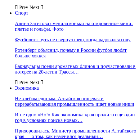
Prev
Next
Спорт
Алина Загитова сменила коньки на откровенное мини-
платье и гольфы. Фото
Футболист чуть не свернул шею, когда радовался голу
Ротенберг объяснил, почему в России футбол любят
больше хоккея
Барнаульцы поели ароматных блинов и поучаствовали в
лотерее на 20-летии Трассы…
Prev
Next
Экономика
Не хлебом единым. Алтайская пищевая и
перерабатывающая промышленность ищет новые ниши
И не одно «Но!» Как экономика края прожила еще один
год в условиях поиска новых…
Прихорошилась. Министр промышленности Алтайского
края — о том, как изменился реальный…