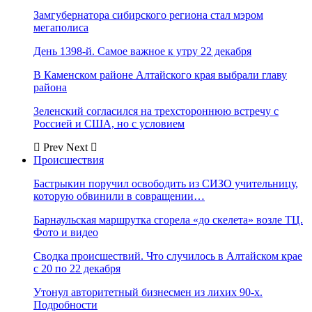
Замгубернатора сибирского региона стал мэром
мегаполиса
День 1398-й. Самое важное к утру 22 декабря
В Каменском районе Алтайского края выбрали главу
района
Зеленский согласился на трехстороннюю встречу с
Россией и США, но с условием
Prev
Next
Происшествия
Бастрыкин поручил освободить из СИЗО учительницу,
которую обвинили в совращении…
Барнаульская маршрутка сгорела «до скелета» возле ТЦ.
Фото и видео
Сводка происшествий. Что случилось в Алтайском крае
с 20 по 22 декабря
Утонул авторитетный бизнесмен из лихих 90-х.
Подробности