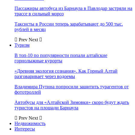
Пассажиры автобуса из Барнаула в Павлодар застряли на
трассе в сильный мороз
Таксисты в России теперь зарабатывают до 500 тыс.
рублей в месяц
Prev
Next
Туризм
В топ-10 по популярности попали алтайские
горнолыжные курорты
«Древняя экология сознания». Как Горный Алтай
разговаривает через водоемы
Владимира Путина попросили защитить турагентов от
фототроллей
Автобусы для «Алтайской Зимовки» скоро будут ждать
туристов на площади Барнаула
Prev
Next
Недвижимость
Интересы