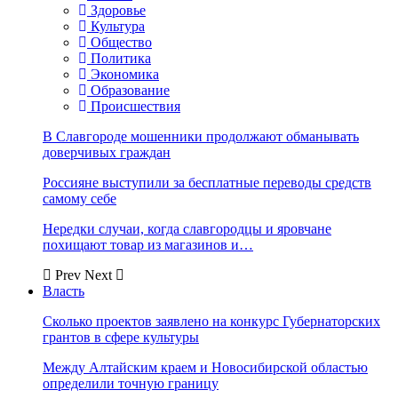
Здоровье
Культура
Общество
Политика
Экономика
Образование
Происшествия
В Славгороде мошенники продолжают обманывать
доверчивых граждан
Россияне выступили за бесплатные переводы средств
самому себе
Нередки случаи, когда славгородцы и яровчане
похищают товар из магазинов и…
Prev
Next
Власть
Сколько проектов заявлено на конкурс Губернаторских
грантов в сфере культуры
Между Алтайским краем и Новосибирской областью
определили точную границу