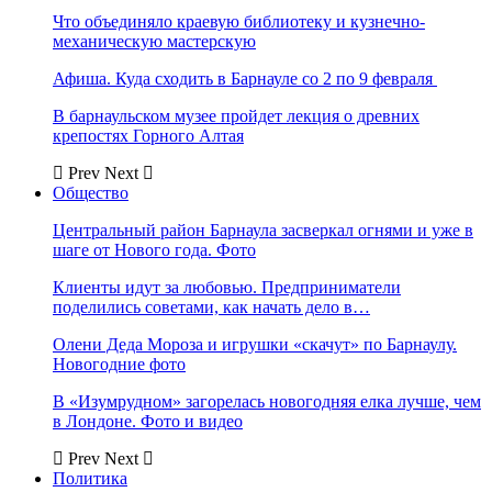
Что объединяло краевую библиотеку и кузнечно-
механическую мастерскую
Афиша. Куда сходить в Барнауле со 2 по 9 февраля
В барнаульском музее пройдет лекция о древних
крепостях Горного Алтая
Prev
Next
Общество
Центральный район Барнаула засверкал огнями и уже в
шаге от Нового года. Фото
Клиенты идут за любовью. Предприниматели
поделились советами, как начать дело в…
Олени Деда Мороза и игрушки «скачут» по Барнаулу.
Новогодние фото
В «Изумрудном» загорелась новогодняя елка лучше, чем
в Лондоне. Фото и видео
Prev
Next
Политика