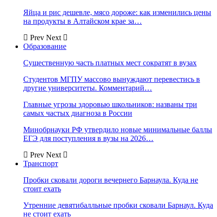
Яйца и рис дешевле, мясо дороже: как изменились цены
на продукты в Алтайском крае за…
Prev
Next
Образование
Существенную часть платных мест сократят в вузах
Студентов МГПУ массово вынуждают перевестись в
другие университеты. Комментарий…
Главные угрозы здоровью школьников: названы три
самых частых диагноза в России
Минобрнауки РФ утвердило новые минимальные баллы
ЕГЭ для поступления в вузы на 2026…
Prev
Next
Транспорт
Пробки сковали дороги вечернего Барнаула. Куда не
стоит ехать
Утренние девятибалльные пробки сковали Барнаул. Куда
не стоит ехать