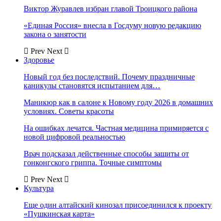
Виктор Журавлев избран главой Троицкого района
«Единая Россия» внесла в Госдуму новую редакцию
закона о занятости
Prev
Next
Здоровье
Новый год без последствий. Почему праздничные
каникулы становятся испытанием для…
Маникюр как в салоне к Новому году 2026 в домашних
условиях. Советы красоты
На ошибках лечатся. Частная медицина примиряется с
новой цифровой реальностью
Врач подсказал действенные способы защиты от
гонконгского гриппа. Точные симптомы
Prev
Next
Культура
Еще один алтайский кинозал присоединился к проекту
«Пушкинская карта»