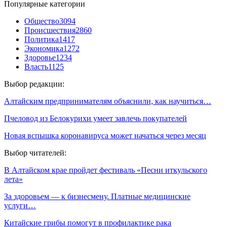
Популярные категории
Общество
3094
Происшествия
2860
Политика
1417
Экономика
1272
Здоровье
1234
Власть
1125
Выбор редакции:
Алтайским предпринимателям объяснили, как научиться…
Пчеловод из Белокурихи умеет завлечь покупателей
Новая вспышка коронавируса может начаться через месяц
Выбор читателей:
В Алтайском крае пройдет фестиваль «Песни иткульского
лета»
За здоровьем — к бизнесмену. Платные медицинские
услуги…
Китайские грибы помогут в профилактике рака