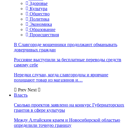
Здоровье
Культура
Общество
Политика
Экономика
Образование
Происшествия
В Славгороде мошенники продолжают обманывать
доверчивых граждан
Россияне выступили за бесплатные переводы средств
самому себе
Нередки случаи, когда славгородцы и яровчане
похищают товар из магазинов и…
Prev
Next
Власть
Сколько проектов заявлено на конкурс Губернаторских
грантов в сфере культуры
Между Алтайским краем и Новосибирской областью
определили точную границу