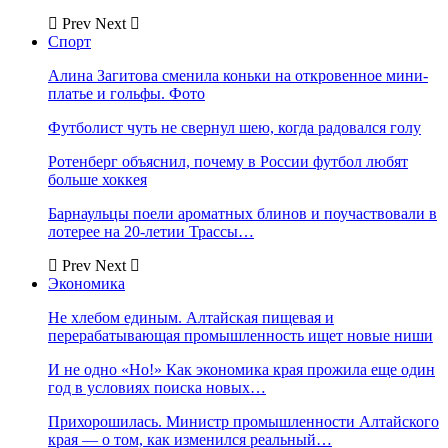
Prev
Next
Спорт
Алина Загитова сменила коньки на откровенное мини-
платье и гольфы. Фото
Футболист чуть не свернул шею, когда радовался голу
Ротенберг объяснил, почему в России футбол любят
больше хоккея
Барнаульцы поели ароматных блинов и поучаствовали в
лотерее на 20-летии Трассы…
Prev
Next
Экономика
Не хлебом единым. Алтайская пищевая и
перерабатывающая промышленность ищет новые ниши
И не одно «Но!» Как экономика края прожила еще один
год в условиях поиска новых…
Прихорошилась. Министр промышленности Алтайского
края — о том, как изменился реальный…