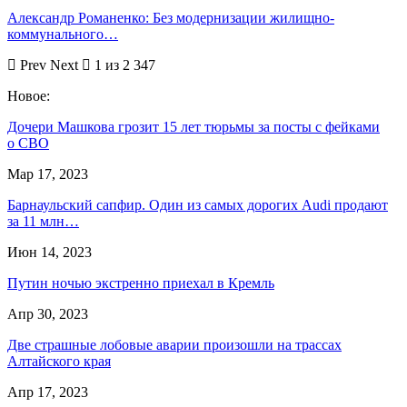
Александр Романенко: Без модернизации жилищно-
коммунального…
Prev
Next
1 из 2 347
Новое:
Дочери Машкова грозит 15 лет тюрьмы за посты с фейками
о СВО
Мар 17, 2023
Барнаульский сапфир. Один из самых дорогих Audi продают
за 11 млн…
Июн 14, 2023
Путин ночью экстренно приехал в Кремль
Апр 30, 2023
Две страшные лобовые аварии произошли на трассах
Алтайского края
Апр 17, 2023