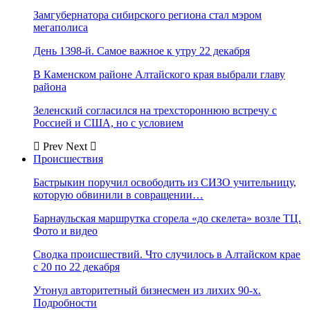
Замгубернатора сибирского региона стал мэром
мегаполиса
День 1398-й. Самое важное к утру 22 декабря
В Каменском районе Алтайского края выбрали главу
района
Зеленский согласился на трехстороннюю встречу с
Россией и США, но с условием
Prev
Next
Происшествия
Бастрыкин поручил освободить из СИЗО учительницу,
которую обвинили в совращении…
Барнаульская маршрутка сгорела «до скелета» возле ТЦ.
Фото и видео
Сводка происшествий. Что случилось в Алтайском крае
с 20 по 22 декабря
Утонул авторитетный бизнесмен из лихих 90-х.
Подробности