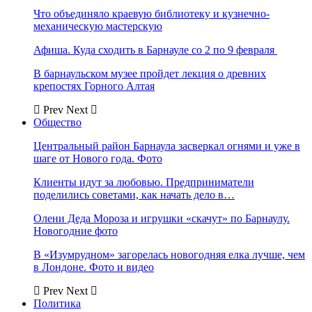
Что объединяло краевую библиотеку и кузнечно-
механическую мастерскую
Афиша. Куда сходить в Барнауле со 2 по 9 февраля
В барнаульском музее пройдет лекция о древних
крепостях Горного Алтая
Prev
Next
Общество
Центральный район Барнаула засверкал огнями и уже в
шаге от Нового года. Фото
Клиенты идут за любовью. Предприниматели
поделились советами, как начать дело в…
Олени Деда Мороза и игрушки «скачут» по Барнаулу.
Новогодние фото
В «Изумрудном» загорелась новогодняя елка лучше, чем
в Лондоне. Фото и видео
Prev
Next
Политика