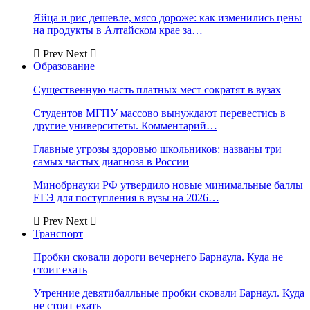
Яйца и рис дешевле, мясо дороже: как изменились цены
на продукты в Алтайском крае за…
Prev
Next
Образование
Существенную часть платных мест сократят в вузах
Студентов МГПУ массово вынуждают перевестись в
другие университеты. Комментарий…
Главные угрозы здоровью школьников: названы три
самых частых диагноза в России
Минобрнауки РФ утвердило новые минимальные баллы
ЕГЭ для поступления в вузы на 2026…
Prev
Next
Транспорт
Пробки сковали дороги вечернего Барнаула. Куда не
стоит ехать
Утренние девятибалльные пробки сковали Барнаул. Куда
не стоит ехать