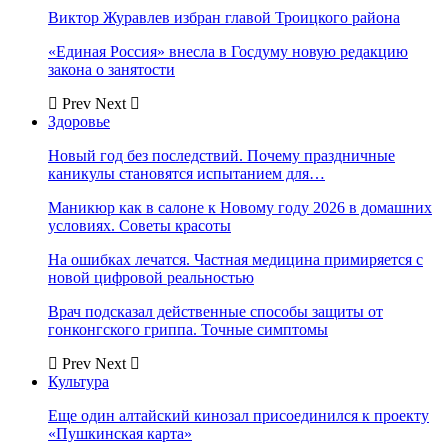
Виктор Журавлев избран главой Троицкого района
«Единая Россия» внесла в Госдуму новую редакцию
закона о занятости
Prev
Next
Здоровье
Новый год без последствий. Почему праздничные
каникулы становятся испытанием для…
Маникюр как в салоне к Новому году 2026 в домашних
условиях. Советы красоты
На ошибках лечатся. Частная медицина примиряется с
новой цифровой реальностью
Врач подсказал действенные способы защиты от
гонконгского гриппа. Точные симптомы
Prev
Next
Культура
Еще один алтайский кинозал присоединился к проекту
«Пушкинская карта»