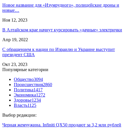
Новое название для «Изумрудного», полицейские дроны и
новые…
Ноя 12, 2023
В Алтайском крае начнут курсировать «дачные» электрички
Апр 19, 2022
С обращением к нации по Израилю и Украине выступит
президент США
Окт 23, 2023
Популярные категории
Общество
3094
Происшествия
2860
Политика
1417
Экономика
1272
Здоровье
1234
Власть
1125
Выбор редакции:
Черная жемчужина. Infiniti QX50 продают за 3,2 млн рублей