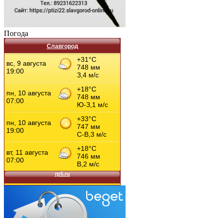
Погода
Славгород