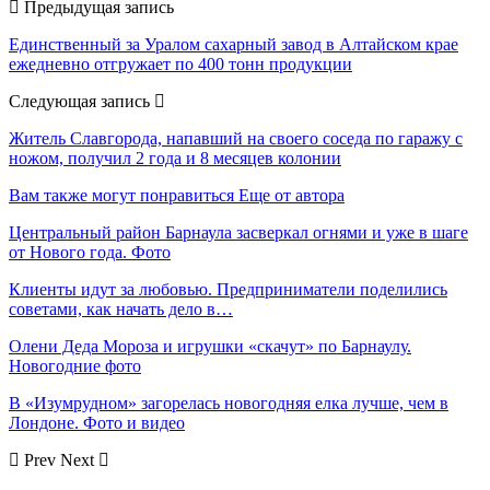
Предыдущая запись
Единственный за Уралом сахарный завод в Алтайском крае
ежедневно отгружает по 400 тонн продукции
Следующая запись
Житель Славгорода, напавший на своего соседа по гаражу с
ножом, получил 2 года и 8 месяцев колонии
Вам также могут понравиться
Еще от автора
Центральный район Барнаула засверкал огнями и уже в шаге
от Нового года. Фото
Клиенты идут за любовью. Предприниматели поделились
советами, как начать дело в…
Олени Деда Мороза и игрушки «скачут» по Барнаулу.
Новогодние фото
В «Изумрудном» загорелась новогодняя елка лучше, чем в
Лондоне. Фото и видео
Prev
Next