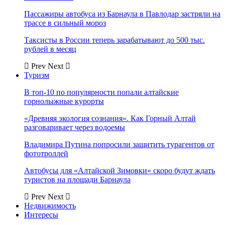
Пассажиры автобуса из Барнаула в Павлодар застряли на
трассе в сильный мороз
Таксисты в России теперь зарабатывают до 500 тыс.
рублей в месяц
Prev
Next
Туризм
В топ-10 по популярности попали алтайские
горнолыжные курорты
«Древняя экология сознания». Как Горный Алтай
разговаривает через водоемы
Владимира Путина попросили защитить турагентов от
фототроллей
Автобусы для «Алтайской Зимовки» скоро будут ждать
туристов на площади Барнаула
Prev
Next
Недвижимость
Интересы