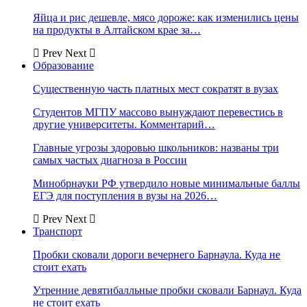
Яйца и рис дешевле, мясо дороже: как изменились цены
на продукты в Алтайском крае за…
Prev
Next
Образование
Существенную часть платных мест сократят в вузах
Студентов МГПУ массово вынуждают перевестись в
другие университеты. Комментарий…
Главные угрозы здоровью школьников: названы три
самых частых диагноза в России
Минобрнауки РФ утвердило новые минимальные баллы
ЕГЭ для поступления в вузы на 2026…
Prev
Next
Транспорт
Пробки сковали дороги вечернего Барнаула. Куда не
стоит ехать
Утренние девятибалльные пробки сковали Барнаул. Куда
не стоит ехать