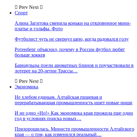
Prev
Next
Спорт
Алина Загитова сменила коньки на откровенное мини-
платье и гольфы. Фото
Футболист чуть не свернул шею, когда радовался голу
Ротенберг объяснил, почему в России футбол любят
больше хоккея
Барнаульцы поели ароматных блинов и поучаствовали в
лотерее на 20-летии Трассы…
Prev
Next
Экономика
Не хлебом единым. Алтайская пищевая и
перерабатывающая промышленность ищет новые ниши
И не одно «Но!» Как экономика края прожила еще один
год в условиях поиска новых…
Прихорошилась. Министр промышленности Алтайского
края — о том, как изменился реальный…