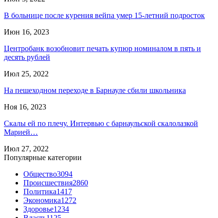
В больнице после курения вейпа умер 15-летний подросток
Июн 16, 2023
Центробанк возобновит печать купюр номиналом в пять и
десять рублей
Июл 25, 2022
На пешеходном переходе в Барнауле сбили школьника
Ноя 16, 2023
Скалы ей по плечу. Интервью с барнаульской скалолазкой
Марией…
Июл 27, 2022
Популярные категории
Общество
3094
Происшествия
2860
Политика
1417
Экономика
1272
Здоровье
1234
Власть
1125