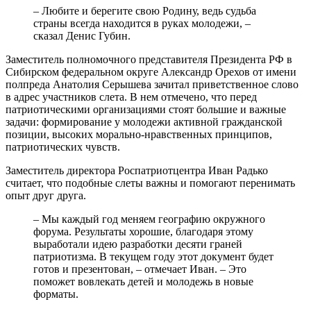
– Любите и берегите свою Родину, ведь судьба
страны всегда находится в руках молодежи, –
сказал Денис Губин.
Заместитель полномочного представителя Президента РФ в
Сибирском федеральном округе Александр Орехов от имени
полпреда Анатолия Серышева зачитал приветственное слово
в адрес участников слета. В нем отмечено, что перед
патриотическими организациями стоят большие и важные
задачи: формирование у молодежи активной гражданской
позиции, высоких морально-нравственных принципов,
патриотических чувств.
Заместитель директора Роспатриотцентра Иван Радько
считает, что подобные слеты важны и помогают перенимать
опыт друг друга.
– Мы каждый год меняем географию окружного
форума. Результаты хорошие, благодаря этому
выработали идею разработки десяти граней
патриотизма. В текущем году этот документ будет
готов и презентован, – отмечает Иван. – Это
поможет вовлекать детей и молодежь в новые
форматы.