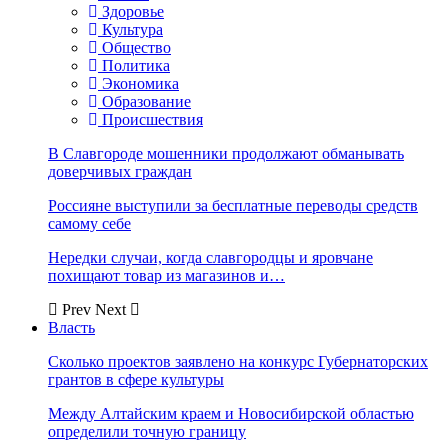
Здоровье
Культура
Общество
Политика
Экономика
Образование
Происшествия
В Славгороде мошенники продолжают обманывать
доверчивых граждан
Россияне выступили за бесплатные переводы средств
самому себе
Нередки случаи, когда славгородцы и яровчане
похищают товар из магазинов и…
Prev
Next
Власть
Сколько проектов заявлено на конкурс Губернаторских
грантов в сфере культуры
Между Алтайским краем и Новосибирской областью
определили точную границу