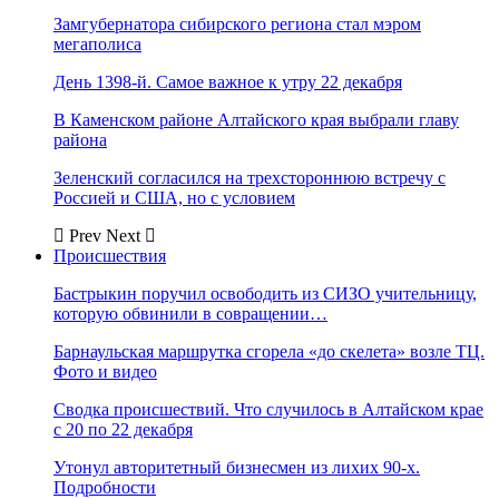
Замгубернатора сибирского региона стал мэром
мегаполиса
День 1398-й. Самое важное к утру 22 декабря
В Каменском районе Алтайского края выбрали главу
района
Зеленский согласился на трехстороннюю встречу с
Россией и США, но с условием
Prev
Next
Происшествия
Бастрыкин поручил освободить из СИЗО учительницу,
которую обвинили в совращении…
Барнаульская маршрутка сгорела «до скелета» возле ТЦ.
Фото и видео
Сводка происшествий. Что случилось в Алтайском крае
с 20 по 22 декабря
Утонул авторитетный бизнесмен из лихих 90-х.
Подробности