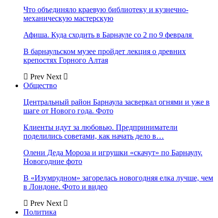
Что объединяло краевую библиотеку и кузнечно-
механическую мастерскую
Афиша. Куда сходить в Барнауле со 2 по 9 февраля
В барнаульском музее пройдет лекция о древних
крепостях Горного Алтая
Prev
Next
Общество
Центральный район Барнаула засверкал огнями и уже в
шаге от Нового года. Фото
Клиенты идут за любовью. Предприниматели
поделились советами, как начать дело в…
Олени Деда Мороза и игрушки «скачут» по Барнаулу.
Новогодние фото
В «Изумрудном» загорелась новогодняя елка лучше, чем
в Лондоне. Фото и видео
Prev
Next
Политика