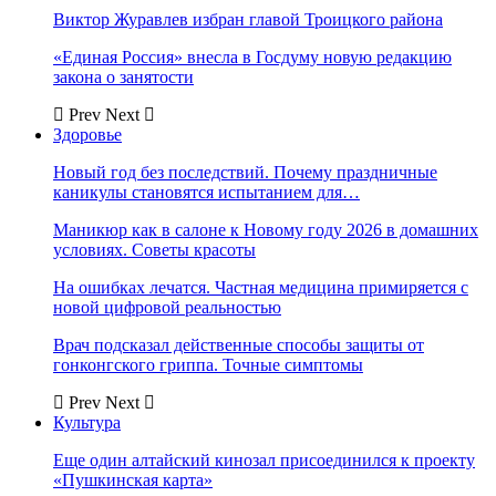
Виктор Журавлев избран главой Троицкого района
«Единая Россия» внесла в Госдуму новую редакцию
закона о занятости
Prev
Next
Здоровье
Новый год без последствий. Почему праздничные
каникулы становятся испытанием для…
Маникюр как в салоне к Новому году 2026 в домашних
условиях. Советы красоты
На ошибках лечатся. Частная медицина примиряется с
новой цифровой реальностью
Врач подсказал действенные способы защиты от
гонконгского гриппа. Точные симптомы
Prev
Next
Культура
Еще один алтайский кинозал присоединился к проекту
«Пушкинская карта»