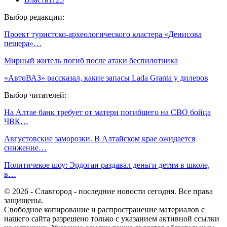
Выбор редакции:
Проект туристско-археологического кластера «Денисова
пещера»…
Мирный житель погиб после атаки беспилотника
«АвтоВАЗ» рассказал, какие запасы Lada Granta у дилеров
Выбор читателей:
На Алтае банк требует от матери погибшего на СВО бойца
ЧВК…
Августовские заморозки. В Алтайском крае ожидается
снижение…
Политичекое шоу: Эрдоган раздавал деньги детям в школе,
в…
© 2026 - Славгород - последние новости сегодня. Все права
защищены.
Свободное копирование и распространение материалов с
нашего сайта разрешено только с указанием активной ссылки