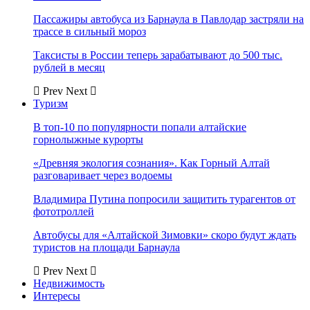
Пассажиры автобуса из Барнаула в Павлодар застряли на
трассе в сильный мороз
Таксисты в России теперь зарабатывают до 500 тыс.
рублей в месяц
Prev
Next
Туризм
В топ-10 по популярности попали алтайские
горнолыжные курорты
«Древняя экология сознания». Как Горный Алтай
разговаривает через водоемы
Владимира Путина попросили защитить турагентов от
фототроллей
Автобусы для «Алтайской Зимовки» скоро будут ждать
туристов на площади Барнаула
Prev
Next
Недвижимость
Интересы