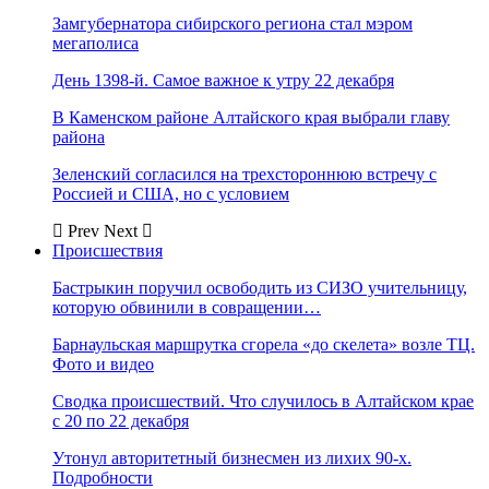
Замгубернатора сибирского региона стал мэром
мегаполиса
День 1398-й. Самое важное к утру 22 декабря
В Каменском районе Алтайского края выбрали главу
района
Зеленский согласился на трехстороннюю встречу с
Россией и США, но с условием
Prev
Next
Происшествия
Бастрыкин поручил освободить из СИЗО учительницу,
которую обвинили в совращении…
Барнаульская маршрутка сгорела «до скелета» возле ТЦ.
Фото и видео
Сводка происшествий. Что случилось в Алтайском крае
с 20 по 22 декабря
Утонул авторитетный бизнесмен из лихих 90-х.
Подробности