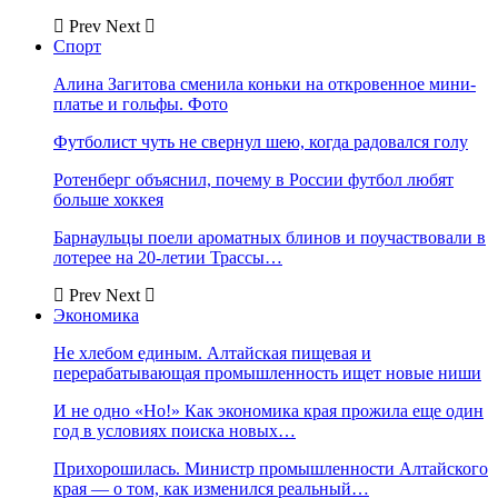
Prev
Next
Спорт
Алина Загитова сменила коньки на откровенное мини-
платье и гольфы. Фото
Футболист чуть не свернул шею, когда радовался голу
Ротенберг объяснил, почему в России футбол любят
больше хоккея
Барнаульцы поели ароматных блинов и поучаствовали в
лотерее на 20-летии Трассы…
Prev
Next
Экономика
Не хлебом единым. Алтайская пищевая и
перерабатывающая промышленность ищет новые ниши
И не одно «Но!» Как экономика края прожила еще один
год в условиях поиска новых…
Прихорошилась. Министр промышленности Алтайского
края — о том, как изменился реальный…