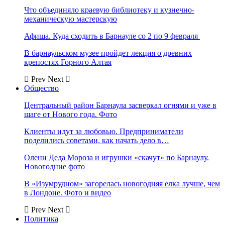
Что объединяло краевую библиотеку и кузнечно-
механическую мастерскую
Афиша. Куда сходить в Барнауле со 2 по 9 февраля
В барнаульском музее пройдет лекция о древних
крепостях Горного Алтая
Prev
Next
Общество
Центральный район Барнаула засверкал огнями и уже в
шаге от Нового года. Фото
Клиенты идут за любовью. Предприниматели
поделились советами, как начать дело в…
Олени Деда Мороза и игрушки «скачут» по Барнаулу.
Новогодние фото
В «Изумрудном» загорелась новогодняя елка лучше, чем
в Лондоне. Фото и видео
Prev
Next
Политика