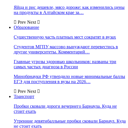
Яйца и рис дешевле, мясо дороже: как изменились цены
на продукты в Алтайском крае за…
Prev
Next
Образование
Существенную часть платных мест сократят в вузах
Студентов МГПУ массово вынуждают перевестись в
другие университеты. Комментарий…
Главные угрозы здоровью школьников: названы три
самых частых диагноза в России
Минобрнауки РФ утвердило новые минимальные баллы
ЕГЭ для поступления в вузы на 2026…
Prev
Next
Транспорт
Пробки сковали дороги вечернего Барнаула. Куда не
стоит ехать
Утренние девятибалльные пробки сковали Барнаул. Куда
не стоит ехать