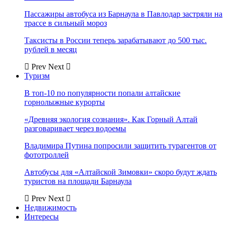
Пассажиры автобуса из Барнаула в Павлодар застряли на
трассе в сильный мороз
Таксисты в России теперь зарабатывают до 500 тыс.
рублей в месяц
Prev
Next
Туризм
В топ-10 по популярности попали алтайские
горнолыжные курорты
«Древняя экология сознания». Как Горный Алтай
разговаривает через водоемы
Владимира Путина попросили защитить турагентов от
фототроллей
Автобусы для «Алтайской Зимовки» скоро будут ждать
туристов на площади Барнаула
Prev
Next
Недвижимость
Интересы