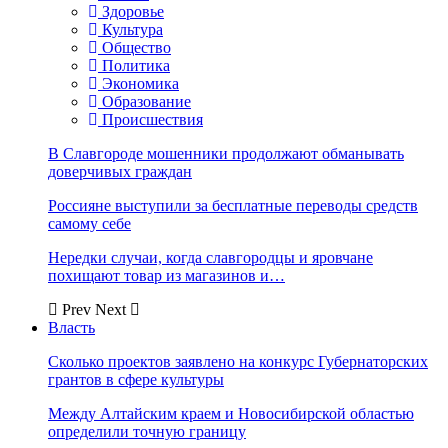
Здоровье
Культура
Общество
Политика
Экономика
Образование
Происшествия
В Славгороде мошенники продолжают обманывать
доверчивых граждан
Россияне выступили за бесплатные переводы средств
самому себе
Нередки случаи, когда славгородцы и яровчане
похищают товар из магазинов и…
Prev
Next
Власть
Сколько проектов заявлено на конкурс Губернаторских
грантов в сфере культуры
Между Алтайским краем и Новосибирской областью
определили точную границу