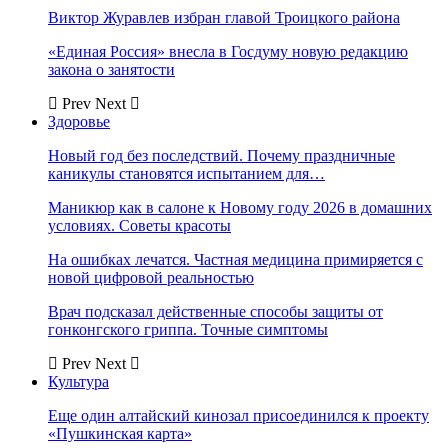
Виктор Журавлев избран главой Троицкого района
«Единая Россия» внесла в Госдуму новую редакцию
закона о занятости
Prev
Next
Здоровье
Новый год без последствий. Почему праздничные
каникулы становятся испытанием для…
Маникюр как в салоне к Новому году 2026 в домашних
условиях. Советы красоты
На ошибках лечатся. Частная медицина примиряется с
новой цифровой реальностью
Врач подсказал действенные способы защиты от
гонконгского гриппа. Точные симптомы
Prev
Next
Культура
Еще один алтайский кинозал присоединился к проекту
«Пушкинская карта»