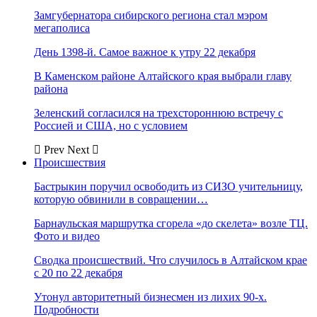
Замгубернатора сибирского региона стал мэром
мегаполиса
День 1398-й. Самое важное к утру 22 декабря
В Каменском районе Алтайского края выбрали главу
района
Зеленский согласился на трехстороннюю встречу с
Россией и США, но с условием
Prev
Next
Происшествия
Бастрыкин поручил освободить из СИЗО учительницу,
которую обвинили в совращении…
Барнаульская маршрутка сгорела «до скелета» возле ТЦ.
Фото и видео
Сводка происшествий. Что случилось в Алтайском крае
с 20 по 22 декабря
Утонул авторитетный бизнесмен из лихих 90-х.
Подробности