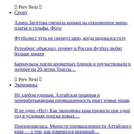
Prev
Next
Спорт
Алина Загитова сменила коньки на откровенное мини-
платье и гольфы. Фото
Футболист чуть не свернул шею, когда радовался голу
Ротенберг объяснил, почему в России футбол любят
больше хоккея
Барнаульцы поели ароматных блинов и поучаствовали в
лотерее на 20-летии Трассы…
Prev
Next
Экономика
Не хлебом единым. Алтайская пищевая и
перерабатывающая промышленность ищет новые ниши
И не одно «Но!» Как экономика края прожила еще один
год в условиях поиска новых…
Прихорошилась. Министр промышленности Алтайского
края — о том, как изменился реальный…