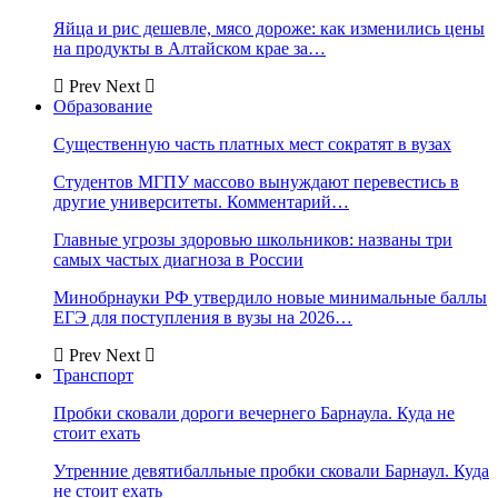
Яйца и рис дешевле, мясо дороже: как изменились цены
на продукты в Алтайском крае за…
Prev
Next
Образование
Существенную часть платных мест сократят в вузах
Студентов МГПУ массово вынуждают перевестись в
другие университеты. Комментарий…
Главные угрозы здоровью школьников: названы три
самых частых диагноза в России
Минобрнауки РФ утвердило новые минимальные баллы
ЕГЭ для поступления в вузы на 2026…
Prev
Next
Транспорт
Пробки сковали дороги вечернего Барнаула. Куда не
стоит ехать
Утренние девятибалльные пробки сковали Барнаул. Куда
не стоит ехать