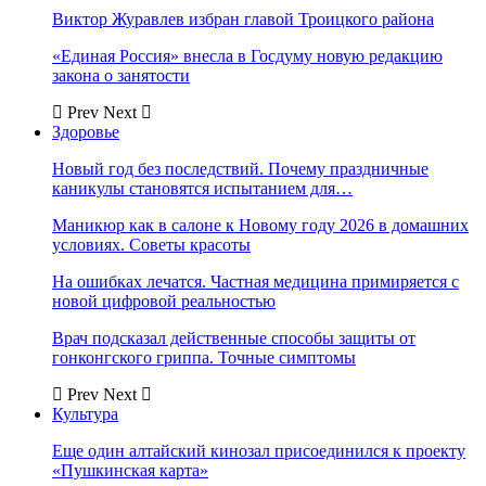
Виктор Журавлев избран главой Троицкого района
«Единая Россия» внесла в Госдуму новую редакцию
закона о занятости
Prev
Next
Здоровье
Новый год без последствий. Почему праздничные
каникулы становятся испытанием для…
Маникюр как в салоне к Новому году 2026 в домашних
условиях. Советы красоты
На ошибках лечатся. Частная медицина примиряется с
новой цифровой реальностью
Врач подсказал действенные способы защиты от
гонконгского гриппа. Точные симптомы
Prev
Next
Культура
Еще один алтайский кинозал присоединился к проекту
«Пушкинская карта»