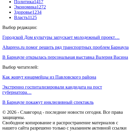
Политика
1417
Экономика
1272
Здоровье
1234
Власть
1125
Выбор редакции:
Городской Дом культуры запускает молодежный проект…
Altapress.ru помог решить ряд транспортных проблем Барнаула
В Барнауле открылась персональная выставка Валерия Васина
Выбор читателей:
Как живут юнармейцы из Павловского района
Экстренно госпитализировали кандидата на пост
губернатора…
В Барнауле покажут инклюзивный спектакль
© 2026 - Славгород - последние новости сегодня. Все права
защищены.
Свободное копирование и распространение материалов с
нашего сайта разрешено только с указанием активной ссылки