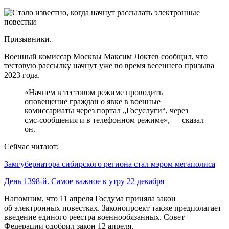
Призывники.
Военный комиссар Москвы Максим Локтев сообщил, что
тестовую рассылку начнут уже во время весеннего призыва
2023 года.
«Начнем в тестовом режиме проводить
оповещение граждан о явке в военные
комиссариаты через портал „Госуслуги“, через
смс-сообщения и в телефонном режиме», — сказал
он.
Сейчас читают:
Замгубернатора сибирского региона стал мэром мегаполиса
День 1398-й. Самое важное к утру 22 декабря
Напомним, что 11 апреля Госдума приняла закон
об электронных повестках. Законопроект также предполагает
введение единого реестра военнообязанных. Совет
Федерации одобрил закон 12 апреля.