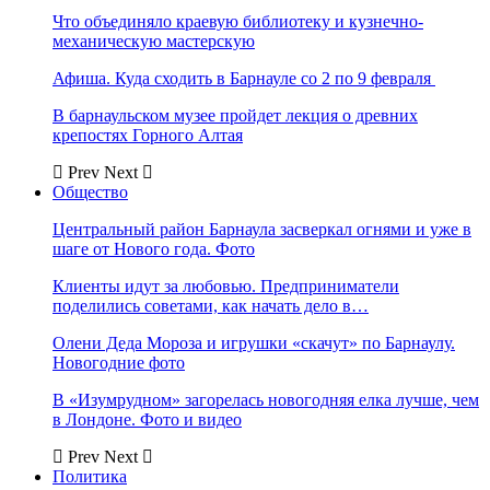
Что объединяло краевую библиотеку и кузнечно-
механическую мастерскую
Афиша. Куда сходить в Барнауле со 2 по 9 февраля
В барнаульском музее пройдет лекция о древних
крепостях Горного Алтая
Prev
Next
Общество
Центральный район Барнаула засверкал огнями и уже в
шаге от Нового года. Фото
Клиенты идут за любовью. Предприниматели
поделились советами, как начать дело в…
Олени Деда Мороза и игрушки «скачут» по Барнаулу.
Новогодние фото
В «Изумрудном» загорелась новогодняя елка лучше, чем
в Лондоне. Фото и видео
Prev
Next
Политика