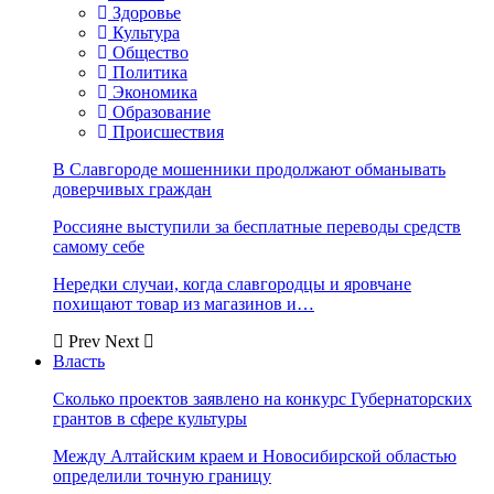
Здоровье
Культура
Общество
Политика
Экономика
Образование
Происшествия
В Славгороде мошенники продолжают обманывать
доверчивых граждан
Россияне выступили за бесплатные переводы средств
самому себе
Нередки случаи, когда славгородцы и яровчане
похищают товар из магазинов и…
Prev
Next
Власть
Сколько проектов заявлено на конкурс Губернаторских
грантов в сфере культуры
Между Алтайским краем и Новосибирской областью
определили точную границу