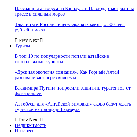
Пассажиры автобуса из Барнаула в Павлодар застряли на
трассе в сильный мороз
Таксисты в России теперь зарабатывают до 500 тыс.
рублей в месяц
Prev
Next
Туризм
В топ-10 по популярности попали алтайские
горнолыжные курорты
«Древняя экология сознания». Как Горный Алтай
разговаривает через водоемы
Владимира Путина попросили защитить турагентов от
фототроллей
Автобусы для «Алтайской Зимовки» скоро будут ждать
туристов на площади Барнаула
Prev
Next
Недвижимость
Интересы