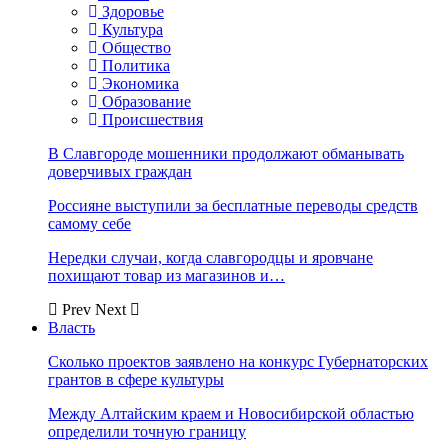
Здоровье
Культура
Общество
Политика
Экономика
Образование
Происшествия
В Славгороде мошенники продолжают обманывать
доверчивых граждан
Россияне выступили за бесплатные переводы средств
самому себе
Нередки случаи, когда славгородцы и яровчане
похищают товар из магазинов и…
Prev
Next
Власть
Сколько проектов заявлено на конкурс Губернаторских
грантов в сфере культуры
Между Алтайским краем и Новосибирской областью
определили точную границу