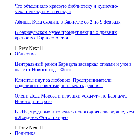
Что объединяло краевую библиотеку и кузнечно-
механическую мастерскую
Афиша. Куда сходить в Барнауле со 2 по 9 февраля
В барнаульском музее пройдет лекция о древних
крепостях Горного Алтая
Prev
Next
Общество
Центральный район Барнаула засверкал огнями и уже в
шаге от Нового года. Фото
Клиенты идут за любовью. Предприниматели
поделились советами, как начать дело в…
Олени Деда Мороза и игрушки «скачут» по Барнаулу.
Новогодние фото
В «Изумрудном» загорелась новогодняя елка лучше, чем
в Лондоне. Фото и видео
Prev
Next
Политика