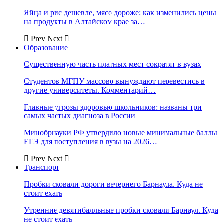
Яйца и рис дешевле, мясо дороже: как изменились цены
на продукты в Алтайском крае за…
Prev
Next
Образование
Существенную часть платных мест сократят в вузах
Студентов МГПУ массово вынуждают перевестись в
другие университеты. Комментарий…
Главные угрозы здоровью школьников: названы три
самых частых диагноза в России
Минобрнауки РФ утвердило новые минимальные баллы
ЕГЭ для поступления в вузы на 2026…
Prev
Next
Транспорт
Пробки сковали дороги вечернего Барнаула. Куда не
стоит ехать
Утренние девятибалльные пробки сковали Барнаул. Куда
не стоит ехать