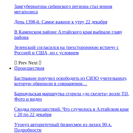
Замгубернатора сибирского региона стал мэром
мегаполиса
День 1398-й. Самое важное к утру 22 декабря
В Каменском районе Алтайского края выбрали главу
района
Зеленский согласился на трехстороннюю встречу с
Россией и США, но с условием
Prev
Next
Происшествия
Бастрыкин поручил освободить из СИЗО учительницу,
которую обвинили в совращении…
Барнаульская маршрутка сгорела «до скелета» возле ТЦ.
Фото и видео
Сводка происшествий. Что случилось в Алтайском крае
с 20 по 22 декабря
Утонул авторитетный бизнесмен из лихих 90-х.
Подробности