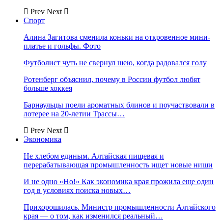
Prev
Next
Спорт
Алина Загитова сменила коньки на откровенное мини-
платье и гольфы. Фото
Футболист чуть не свернул шею, когда радовался голу
Ротенберг объяснил, почему в России футбол любят
больше хоккея
Барнаульцы поели ароматных блинов и поучаствовали в
лотерее на 20-летии Трассы…
Prev
Next
Экономика
Не хлебом единым. Алтайская пищевая и
перерабатывающая промышленность ищет новые ниши
И не одно «Но!» Как экономика края прожила еще один
год в условиях поиска новых…
Прихорошилась. Министр промышленности Алтайского
края — о том, как изменился реальный…