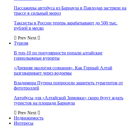
Пассажиры автобуса из Барнаула в Павлодар застряли на
трассе в сильный мороз
Таксисты в России теперь зарабатывают до 500 тыс.
рублей в месяц
Prev
Next
Туризм
В топ-10 по популярности попали алтайские
горнолыжные курорты
«Древняя экология сознания». Как Горный Алтай
разговаривает через водоемы
Владимира Путина попросили защитить турагентов от
фототроллей
Автобусы для «Алтайской Зимовки» скоро будут ждать
туристов на площади Барнаула
Prev
Next
Недвижимость
Интересы