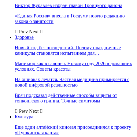
Виктор Журавлев избран главой Троицкого района
«Единая Россия» внесла в Госдуму новую редакцию
закона о занятости
Prev
Next
Здоровье
Новый год без последствий. Почему праздничные
каникулы становятся испытанием для…
Маникюр как в салоне к Новому году 2026 в домашних
условиях. Советы красоты
На ошибках лечатся. Частная медицина примиряется с
новой цифровой реальностью
Врач подсказал действенные способы защиты от
гонконгского гриппа. Точные симптомы
Prev
Next
Культура
Еще один алтайский кинозал присоединился к проекту
«Пушкинская карта»