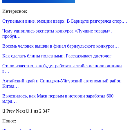
Интересное:
Ступеньки вниз, эмоции вверх. В Барнауле разгорелся спор,…
Чему удивились эксперты конкурса «Лучшие товары»,
пробуя…
Восемь человек вышли в финал барнаульского конкурса…
Как сделать блины полезными. Рассказывает диетолог
Стало известно, как будут работать алтайские поликлиники
в…
Алтайский край и Синьцзян-Уйгурский автономный район
Китая…
Выяснилось, как Маск первым в истории заработал 600
млрд…
Prev
Next
1 из 2 347
Новое: