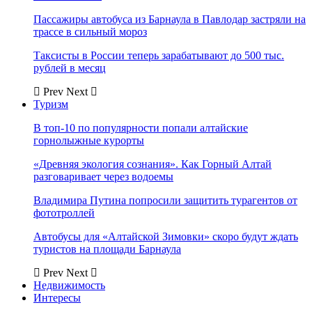
Пассажиры автобуса из Барнаула в Павлодар застряли на
трассе в сильный мороз
Таксисты в России теперь зарабатывают до 500 тыс.
рублей в месяц
Prev
Next
Туризм
В топ-10 по популярности попали алтайские
горнолыжные курорты
«Древняя экология сознания». Как Горный Алтай
разговаривает через водоемы
Владимира Путина попросили защитить турагентов от
фототроллей
Автобусы для «Алтайской Зимовки» скоро будут ждать
туристов на площади Барнаула
Prev
Next
Недвижимость
Интересы