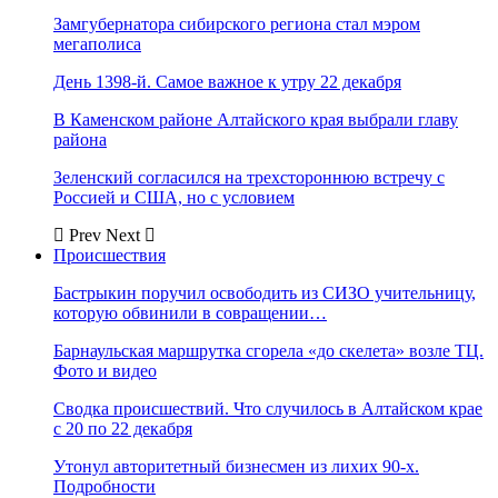
Замгубернатора сибирского региона стал мэром
мегаполиса
День 1398-й. Самое важное к утру 22 декабря
В Каменском районе Алтайского края выбрали главу
района
Зеленский согласился на трехстороннюю встречу с
Россией и США, но с условием
Prev
Next
Происшествия
Бастрыкин поручил освободить из СИЗО учительницу,
которую обвинили в совращении…
Барнаульская маршрутка сгорела «до скелета» возле ТЦ.
Фото и видео
Сводка происшествий. Что случилось в Алтайском крае
с 20 по 22 декабря
Утонул авторитетный бизнесмен из лихих 90-х.
Подробности