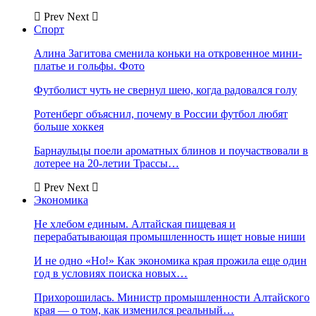
Prev
Next
Спорт
Алина Загитова сменила коньки на откровенное мини-
платье и гольфы. Фото
Футболист чуть не свернул шею, когда радовался голу
Ротенберг объяснил, почему в России футбол любят
больше хоккея
Барнаульцы поели ароматных блинов и поучаствовали в
лотерее на 20-летии Трассы…
Prev
Next
Экономика
Не хлебом единым. Алтайская пищевая и
перерабатывающая промышленность ищет новые ниши
И не одно «Но!» Как экономика края прожила еще один
год в условиях поиска новых…
Прихорошилась. Министр промышленности Алтайского
края — о том, как изменился реальный…