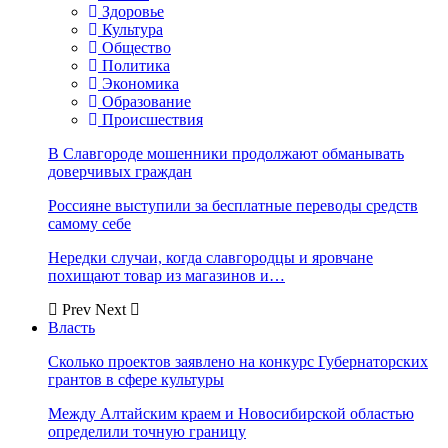
Здоровье
Культура
Общество
Политика
Экономика
Образование
Происшествия
В Славгороде мошенники продолжают обманывать
доверчивых граждан
Россияне выступили за бесплатные переводы средств
самому себе
Нередки случаи, когда славгородцы и яровчане
похищают товар из магазинов и…
Prev
Next
Власть
Сколько проектов заявлено на конкурс Губернаторских
грантов в сфере культуры
Между Алтайским краем и Новосибирской областью
определили точную границу