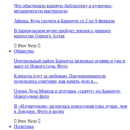
Что объединяло краевую библиотеку и кузнечно-
механическую мастерскую
Афиша. Куда сходить в Барнауле со 2 по 9 февраля
В барнаульском музее пройдет лекция о древних
крепостях Горного Алтая
Prev
Next
Общество
Центральный район Барнаула засверкал огнями и уже в
шаге от Нового года. Фото
Клиенты идут за любовью. Предприниматели
поделились советами, как начать дело в…
Олени Деда Мороза и игрушки «скачут» по Барнаулу.
Новогодние фото
В «Изумрудном» загорелась новогодняя елка лучше, чем
в Лондоне. Фото и видео
Prev
Next
Политика