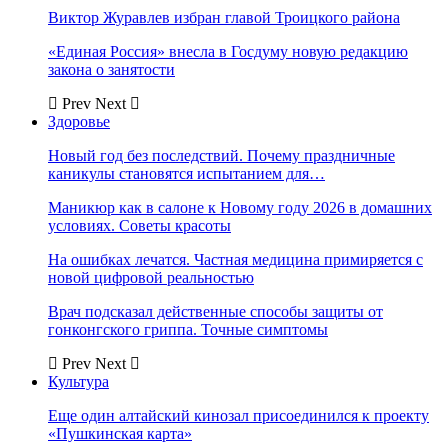
Виктор Журавлев избран главой Троицкого района
«Единая Россия» внесла в Госдуму новую редакцию
закона о занятости
Prev
Next
Здоровье
Новый год без последствий. Почему праздничные
каникулы становятся испытанием для…
Маникюр как в салоне к Новому году 2026 в домашних
условиях. Советы красоты
На ошибках лечатся. Частная медицина примиряется с
новой цифровой реальностью
Врач подсказал действенные способы защиты от
гонконгского гриппа. Точные симптомы
Prev
Next
Культура
Еще один алтайский кинозал присоединился к проекту
«Пушкинская карта»