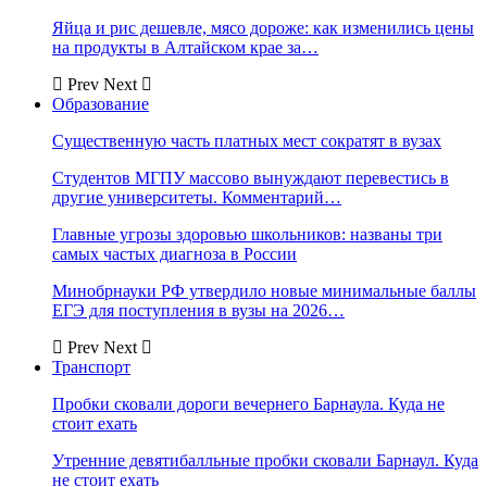
Яйца и рис дешевле, мясо дороже: как изменились цены
на продукты в Алтайском крае за…
Prev
Next
Образование
Существенную часть платных мест сократят в вузах
Студентов МГПУ массово вынуждают перевестись в
другие университеты. Комментарий…
Главные угрозы здоровью школьников: названы три
самых частых диагноза в России
Минобрнауки РФ утвердило новые минимальные баллы
ЕГЭ для поступления в вузы на 2026…
Prev
Next
Транспорт
Пробки сковали дороги вечернего Барнаула. Куда не
стоит ехать
Утренние девятибалльные пробки сковали Барнаул. Куда
не стоит ехать