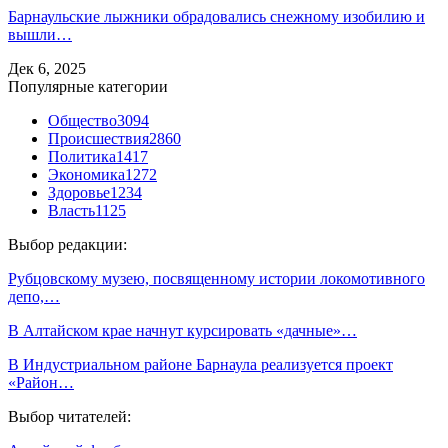
Барнаульские лыжники обрадовались снежному изобилию и
вышли…
Дек 6, 2025
Популярные категории
Общество
3094
Происшествия
2860
Политика
1417
Экономика
1272
Здоровье
1234
Власть
1125
Выбор редакции:
Рубцовскому музею, посвященному истории локомотивного
депо,…
В Алтайском крае начнут курсировать «дачные»…
В Индустриальном районе Барнаула реализуется проект
«Район…
Выбор читателей: