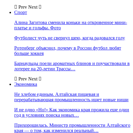
Prev
Next
Спорт
Алина Загитова сменила коньки на откровенное мини-
платье и гольфы. Фото
Футболист чуть не свернул шею, когда радовался голу
Ротенберг объяснил, почему в России футбол любят
больше хоккея
Барнаульцы поели ароматных блинов и поучаствовали в
лотерее на 20-летии Трассы…
Prev
Next
Экономика
Не хлебом единым. Алтайская пищевая и
перерабатывающая промышленность ищет новые ниши
И не одно «Но!» Как экономика края прожила еще один
год в условиях поиска новых…
Прихорошилась. Министр промышленности Алтайского
края — о том, как изменился реальный…