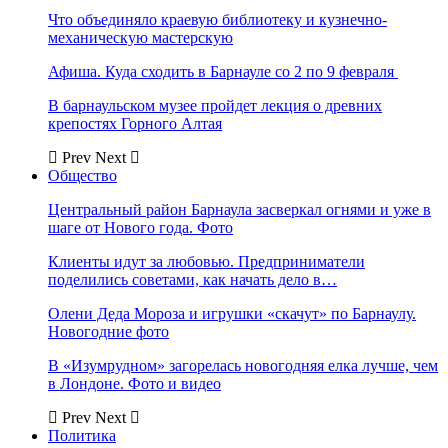
Что объединяло краевую библиотеку и кузнечно-
механическую мастерскую
Афиша. Куда сходить в Барнауле со 2 по 9 февраля
В барнаульском музее пройдет лекция о древних
крепостях Горного Алтая
Prev
Next
Общество
Центральный район Барнаула засверкал огнями и уже в
шаге от Нового года. Фото
Клиенты идут за любовью. Предприниматели
поделились советами, как начать дело в…
Олени Деда Мороза и игрушки «скачут» по Барнаулу.
Новогодние фото
В «Изумрудном» загорелась новогодняя елка лучше, чем
в Лондоне. Фото и видео
Prev
Next
Политика