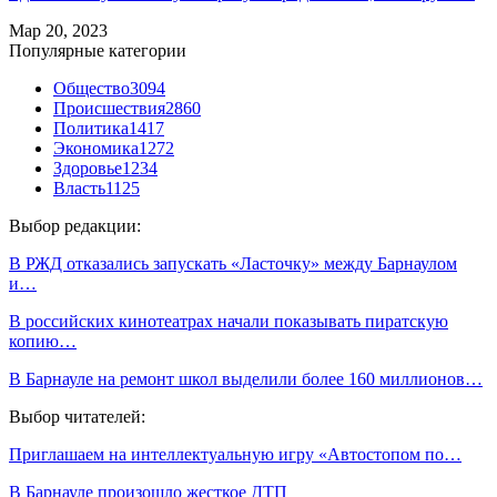
Мар 20, 2023
Популярные категории
Общество
3094
Происшествия
2860
Политика
1417
Экономика
1272
Здоровье
1234
Власть
1125
Выбор редакции:
В РЖД отказались запускать «Ласточку» между Барнаулом
и…
В российских кинотеатрах начали показывать пиратскую
копию…
В Барнауле на ремонт школ выделили более 160 миллионов…
Выбор читателей:
Приглашаем на интеллектуальную игру «Автостопом по…
В Барнауле произошло жесткое ДТП