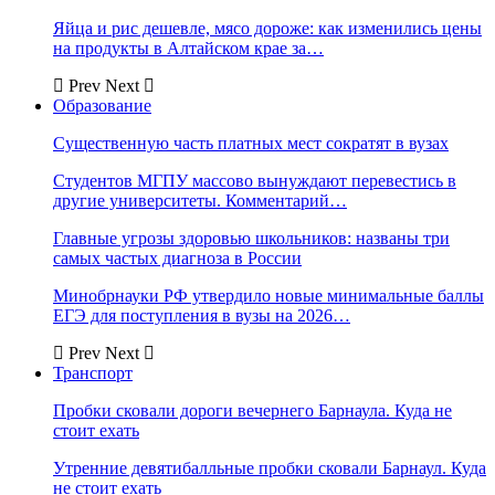
Яйца и рис дешевле, мясо дороже: как изменились цены
на продукты в Алтайском крае за…
Prev
Next
Образование
Существенную часть платных мест сократят в вузах
Студентов МГПУ массово вынуждают перевестись в
другие университеты. Комментарий…
Главные угрозы здоровью школьников: названы три
самых частых диагноза в России
Минобрнауки РФ утвердило новые минимальные баллы
ЕГЭ для поступления в вузы на 2026…
Prev
Next
Транспорт
Пробки сковали дороги вечернего Барнаула. Куда не
стоит ехать
Утренние девятибалльные пробки сковали Барнаул. Куда
не стоит ехать