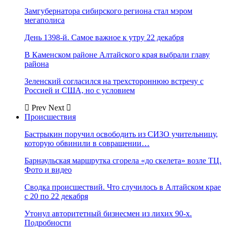
Замгубернатора сибирского региона стал мэром
мегаполиса
День 1398-й. Самое важное к утру 22 декабря
В Каменском районе Алтайского края выбрали главу
района
Зеленский согласился на трехстороннюю встречу с
Россией и США, но с условием
Prev
Next
Происшествия
Бастрыкин поручил освободить из СИЗО учительницу,
которую обвинили в совращении…
Барнаульская маршрутка сгорела «до скелета» возле ТЦ.
Фото и видео
Сводка происшествий. Что случилось в Алтайском крае
с 20 по 22 декабря
Утонул авторитетный бизнесмен из лихих 90-х.
Подробности