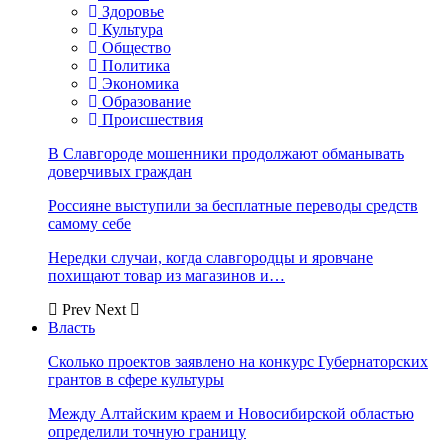
Здоровье
Культура
Общество
Политика
Экономика
Образование
Происшествия
В Славгороде мошенники продолжают обманывать
доверчивых граждан
Россияне выступили за бесплатные переводы средств
самому себе
Нередки случаи, когда славгородцы и яровчане
похищают товар из магазинов и…
Prev
Next
Власть
Сколько проектов заявлено на конкурс Губернаторских
грантов в сфере культуры
Между Алтайским краем и Новосибирской областью
определили точную границу