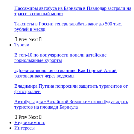
Пассажиры автобуса из Барнаула в Павлодар застряли на
трассе в сильный мороз
Таксисты в России теперь зарабатывают до 500 тыс.
рублей в месяц
Prev
Next
Туризм
В топ-10 по популярности попали алтайские
горнолыжные курорты
«Древняя экология сознания». Как Горный Алтай
разговаривает через водоемы
Владимира Путина попросили защитить турагентов от
фототроллей
Автобусы для «Алтайской Зимовки» скоро будут ждать
туристов на площади Барнаула
Prev
Next
Недвижимость
Интересы