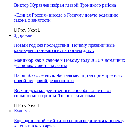
Виктор Журавлев избран главой Троицкого района
«Единая Россия» внесла в Госдуму новую редакцию
закона о занятости
Prev
Next
Здоровье
Новый год без последствий. Почему праздничные
каникулы становятся испытанием для…
Маникюр как в салоне к Новому году 2026 в домашних
условиях. Советы красоты
На ошибках лечатся. Частная медицина примиряется с
новой цифровой реальностью
Врач подсказал действенные способы защиты от
гонконгского гриппа. Точные симптомы
Prev
Next
Культура
Еще один алтайский кинозал присоединился к проекту
«Пушкинская карта»