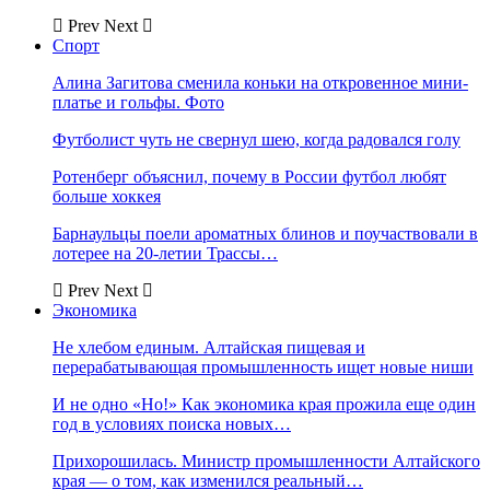
Prev
Next
Спорт
Алина Загитова сменила коньки на откровенное мини-
платье и гольфы. Фото
Футболист чуть не свернул шею, когда радовался голу
Ротенберг объяснил, почему в России футбол любят
больше хоккея
Барнаульцы поели ароматных блинов и поучаствовали в
лотерее на 20-летии Трассы…
Prev
Next
Экономика
Не хлебом единым. Алтайская пищевая и
перерабатывающая промышленность ищет новые ниши
И не одно «Но!» Как экономика края прожила еще один
год в условиях поиска новых…
Прихорошилась. Министр промышленности Алтайского
края — о том, как изменился реальный…