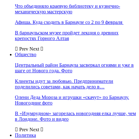
Что объединяло краевую библиотеку и кузнечно-
механическую мастерскую
Афиша. Куда сходить в Барнауле со 2 по 9 февраля
В барнаульском музее пройдет лекция о древних
крепостях Горного Алтая
Prev
Next
Общество
Центральный район Барнаула засверкал огнями и уже в
шаге от Нового года. Фото
Клиенты идут за любовью. Предприниматели
поделились советами, как начать дело в…
Олени Деда Мороза и игрушки «скачут» по Барнаулу.
Новогодние фото
В «Изумрудном» загорелась новогодняя елка лучше, чем
в Лондоне. Фото и видео
Prev
Next
Политика