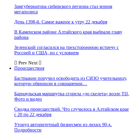
Замгубернатора сибирского региона стал мэром
мегаполиса
День 1398-й. Самое важное к утру 22 декабря
В Каменском районе Алтайского края выбрали главу
района
Зеленский согласился на трехстороннюю встречу с
Россией и США, но с условием
Prev
Next
Происшествия
Бастрыкин поручил освободить из СИЗО учительницу,
которую обвинили в совращении…
Барнаульская маршрутка сгорела «до скелета» возле ТЦ.
Фото и видео
Сводка происшествий. Что случилось в Алтайском крае
с 20 по 22 декабря
Утонул авторитетный бизнесмен из лихих 90-х.
Подробности