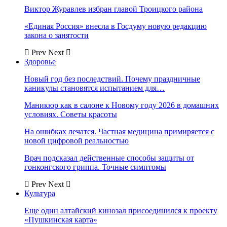
Виктор Журавлев избран главой Троицкого района
«Единая Россия» внесла в Госдуму новую редакцию
закона о занятости
Prev
Next
Здоровье
Новый год без последствий. Почему праздничные
каникулы становятся испытанием для…
Маникюр как в салоне к Новому году 2026 в домашних
условиях. Советы красоты
На ошибках лечатся. Частная медицина примиряется с
новой цифровой реальностью
Врач подсказал действенные способы защиты от
гонконгского гриппа. Точные симптомы
Prev
Next
Культура
Еще один алтайский кинозал присоединился к проекту
«Пушкинская карта»