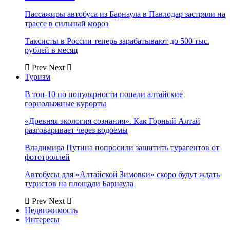
Пассажиры автобуса из Барнаула в Павлодар застряли на
трассе в сильный мороз
Таксисты в России теперь зарабатывают до 500 тыс.
рублей в месяц
Prev
Next
Туризм
В топ-10 по популярности попали алтайские
горнолыжные курорты
«Древняя экология сознания». Как Горный Алтай
разговаривает через водоемы
Владимира Путина попросили защитить турагентов от
фототроллей
Автобусы для «Алтайской Зимовки» скоро будут ждать
туристов на площади Барнаула
Prev
Next
Недвижимость
Интересы