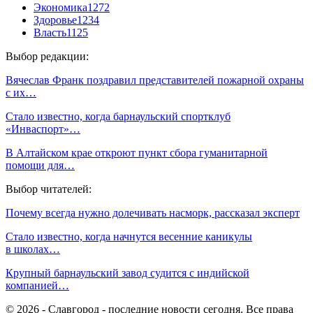
Экономика
1272
Здоровье
1234
Власть
1125
Выбор редакции:
Вячеслав Франк поздравил представителей пожарной охраны
с их…
Стало известно, когда барнаульский спортклуб
«Инваспорт»…
В Алтайском крае откроют пункт сбора гуманитарной
помощи для…
Выбор читателей:
Почему всегда нужно долечивать насморк, рассказал эксперт
Стало известно, когда начнутся весенние каникулы
в школах…
Крупный барнаульский завод судится с индийской
компанией…
© 2026 - Славгород - последние новости сегодня. Все права