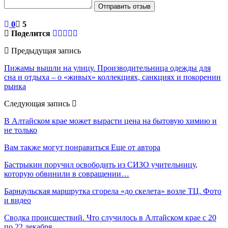
Отправить отзыв
0
5
Поделится
Предыдущая запись
Пижамы вышли на улицу. Производительница одежды для
сна и отдыха – о «живых» коллекциях, санкциях и покорении
рынка
Следующая запись
В Алтайском крае может вырасти цена на бытовую химию и
не только
Вам также могут понравиться
Еще от автора
Бастрыкин поручил освободить из СИЗО учительницу,
которую обвинили в совращении…
Барнаульская маршрутка сгорела «до скелета» возле ТЦ. Фото
и видео
Сводка происшествий. Что случилось в Алтайском крае с 20
по 22 декабря