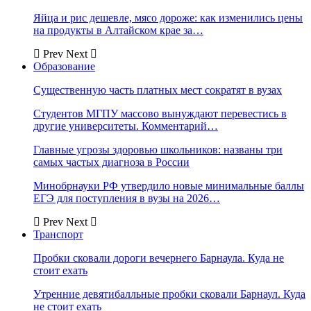
Яйца и рис дешевле, мясо дороже: как изменились цены
на продукты в Алтайском крае за…
Prev
Next
Образование
Существенную часть платных мест сократят в вузах
Студентов МГПУ массово вынуждают перевестись в
другие университеты. Комментарий…
Главные угрозы здоровью школьников: названы три
самых частых диагноза в России
Минобрнауки РФ утвердило новые минимальные баллы
ЕГЭ для поступления в вузы на 2026…
Prev
Next
Транспорт
Пробки сковали дороги вечернего Барнаула. Куда не
стоит ехать
Утренние девятибалльные пробки сковали Барнаул. Куда
не стоит ехать