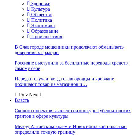
Здоровье
Культура
Общество
Политика
Экономика
Образование
Происшествия
В Славгороде мошенники продолжают обманывать
доверчивых граждан
Россияне выступили за бесплатные переводы средств
самому себе
Нередки случаи, когда славгородцы и яровчане
похищают товар из магазинов и…
Prev
Next
Власть
Сколько проектов заявлено на конкурс Губернаторских
грантов в сфере культуры
Между Алтайским краем и Новосибирской областью
определили точную границу