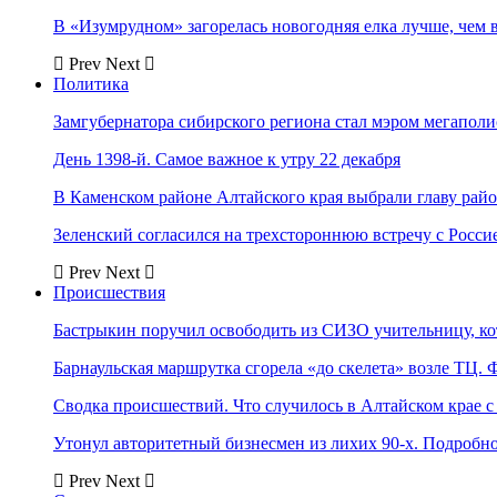
В «Изумрудном» загорелась новогодняя елка лучше, чем 
Prev
Next
Политика
Замгубернатора сибирского региона стал мэром мегаполи
День 1398-й. Самое важное к утру 22 декабря
В Каменском районе Алтайского края выбрали главу рай
Зеленский согласился на трехстороннюю встречу с Росси
Prev
Next
Происшествия
Бастрыкин поручил освободить из СИЗО учительницу, 
Барнаульская маршрутка сгорела «до скелета» возле ТЦ. 
Сводка происшествий. Что случилось в Алтайском крае с 
Утонул авторитетный бизнесмен из лихих 90-х. Подробн
Prev
Next