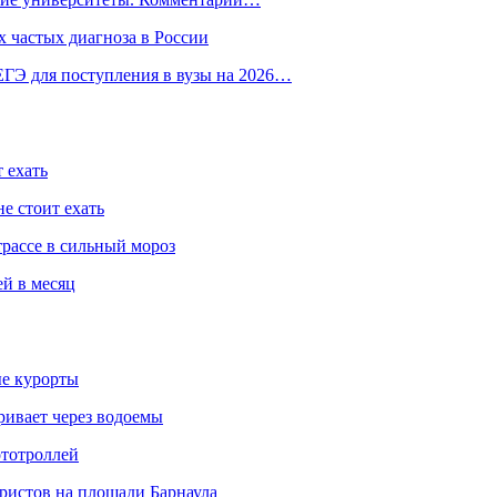
 частых диагноза в России
ГЭ для поступления в вузы на 2026…
 ехать
е стоит ехать
трассе в сильный мороз
ей в месяц
ые курорты
ривает через водоемы
ототроллей
ристов на площади Барнаула