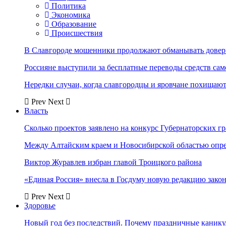
Политика
Экономика
Образование
Происшествия
В Славгороде мошенники продолжают обманывать довер
Россияне выступили за бесплатные переводы средств сам
Нередки случаи, когда славгородцы и яровчане похищают
Prev
Next
Власть
Сколько проектов заявлено на конкурс Губернаторских гр
Между Алтайским краем и Новосибирской областью опр
Виктор Журавлев избран главой Троицкого района
«Единая Россия» внесла в Госдуму новую редакцию закон
Prev
Next
Здоровье
Новый год без последствий. Почему праздничные каник