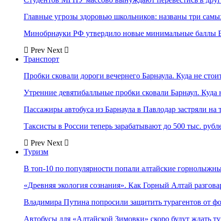
Главные угрозы здоровью школьников: названы три самых
Минобрнауки РФ утвердило новые минимальные баллы Е
Prev
Next
Транспорт
Пробки сковали дороги вечернего Барнаула. Куда не стоит
Утренние девятибалльные пробки сковали Барнаул. Куда н
Пассажиры автобуса из Барнаула в Павлодар застряли на 
Таксисты в России теперь зарабатывают до 500 тыс. рубл
Prev
Next
Туризм
В топ-10 по популярности попали алтайские горнолыжн
«Древняя экология сознания». Как Горный Алтай разгова
Владимира Путина попросили защитить турагентов от ф
Автобусы для «Алтайской Зимовки» скоро будут ждать ту