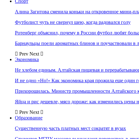
Спорт
Алина Загитова сменила коньки на откровенное мини-пл
Футболист чуть не свернул шею, когда радовался голу
Ротенберг объяснил, почему в России футбол любят боль
Барнаульцы поели ароматных блинов и поучаствовали в 
Prev
Next
Экономика
Не хлебом единым. Алтайская пищевая и перерабатыва
И не одно «Но!» Как экономика края прожила еще один 
Прихорошилась. Министр промышленности Алтайского к
Яйца и рис дешевле, мясо дороже: как изменились цены 
Prev
Next
Образование
Существенную часть платных мест сократят в вузах
Студентов МГПУ массово вынуждают перевестись в дру