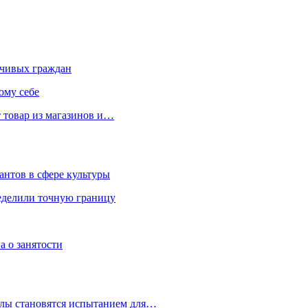
чивых граждан
ому себе
 товар из магазинов и…
антов в сфере культуры
еделили точную границу
а о занятости
улы становятся испытанием для…