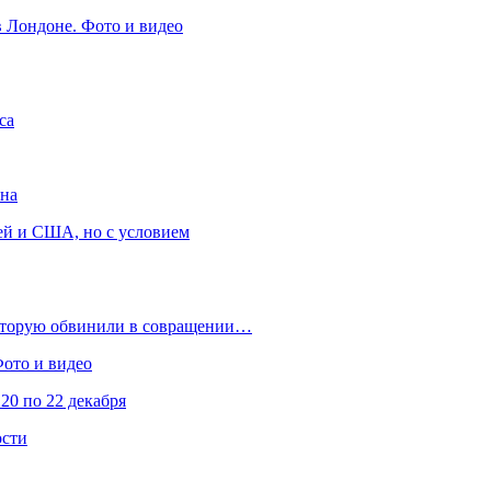
в Лондоне. Фото и видео
са
она
ей и США, но с условием
которую обвинили в совращении…
Фото и видео
20 по 22 декабря
ости