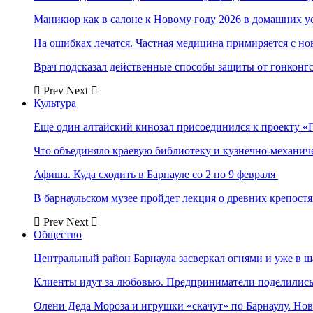
Маникюр как в салоне к Новому году 2026 в домашних у
На ошибках лечатся. Частная медицина примиряется с н
Врач подсказал действенные способы защиты от гонконг
Prev
Next
Культура
Еще один алтайский кинозал присоединился к проекту «
Что объединяло краевую библиотеку и кузнечно-механи
Афиша. Куда сходить в Барнауле со 2 по 9 февраля
В барнаульском музее пройдет лекция о древних крепост
Prev
Next
Общество
Центральный район Барнаула засверкал огнями и уже в ш
Клиенты идут за любовью. Предприниматели поделились 
Олени Деда Мороза и игрушки «скачут» по Барнаулу. Но