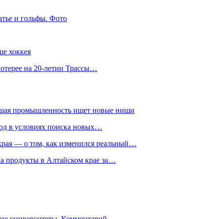
атье и гольфы. Фото
ше хоккея
лотерее на 20-летии Трассы…
ющая промышленность ищет новые ниши
год в условиях поиска новых…
рая — о том, как изменился реальный…
на продукты в Алтайском крае за…
гие университеты. Комментарий…