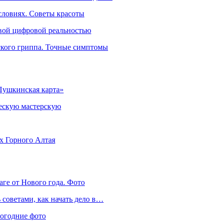
словиях. Советы красоты
овой цифровой реальностью
ского гриппа. Точные симптомы
Пушкинская карта»
ческую мастерскую
ях Горного Алтая
аге от Нового года. Фото
советами, как начать дело в…
вогодние фото