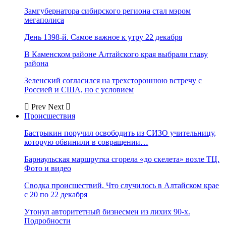
Замгубернатора сибирского региона стал мэром
мегаполиса
День 1398-й. Самое важное к утру 22 декабря
В Каменском районе Алтайского края выбрали главу
района
Зеленский согласился на трехстороннюю встречу с
Россией и США, но с условием
Prev
Next
Происшествия
Бастрыкин поручил освободить из СИЗО учительницу,
которую обвинили в совращении…
Барнаульская маршрутка сгорела «до скелета» возле ТЦ.
Фото и видео
Сводка происшествий. Что случилось в Алтайском крае
с 20 по 22 декабря
Утонул авторитетный бизнесмен из лихих 90-х.
Подробности