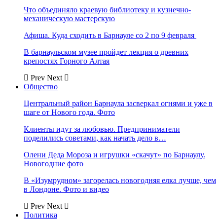
Что объединяло краевую библиотеку и кузнечно-
механическую мастерскую
Афиша. Куда сходить в Барнауле со 2 по 9 февраля
В барнаульском музее пройдет лекция о древних
крепостях Горного Алтая
Prev
Next
Общество
Центральный район Барнаула засверкал огнями и уже в
шаге от Нового года. Фото
Клиенты идут за любовью. Предприниматели
поделились советами, как начать дело в…
Олени Деда Мороза и игрушки «скачут» по Барнаулу.
Новогодние фото
В «Изумрудном» загорелась новогодняя елка лучше, чем
в Лондоне. Фото и видео
Prev
Next
Политика