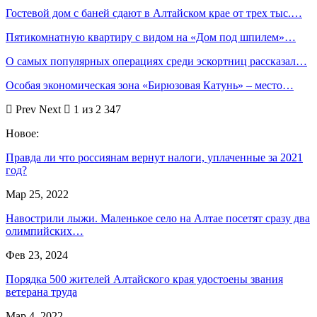
Гостевой дом с баней сдают в Алтайском крае от трех тыс.…
Пятикомнатную квартиру с видом на «Дом под шпилем»…
О самых популярных операциях среди эскортниц рассказал…
Особая экономическая зона «Бирюзовая Катунь» – место…
Prev
Next
1 из 2 347
Новое:
Правда ли что россиянам вернут налоги, уплаченные за 2021
год?
Мар 25, 2022
Навострили лыжи. Маленькое село на Алтае посетят сразу два
олимпийских…
Фев 23, 2024
Порядка 500 жителей Алтайского края удостоены звания
ветерана труда
Мар 4, 2022