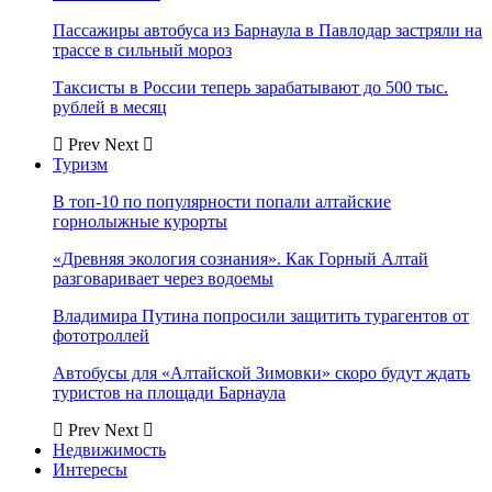
Пассажиры автобуса из Барнаула в Павлодар застряли на
трассе в сильный мороз
Таксисты в России теперь зарабатывают до 500 тыс.
рублей в месяц
Prev
Next
Туризм
В топ-10 по популярности попали алтайские
горнолыжные курорты
«Древняя экология сознания». Как Горный Алтай
разговаривает через водоемы
Владимира Путина попросили защитить турагентов от
фототроллей
Автобусы для «Алтайской Зимовки» скоро будут ждать
туристов на площади Барнаула
Prev
Next
Недвижимость
Интересы