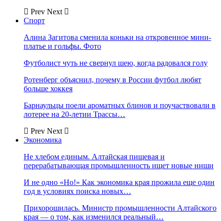
Prev
Next
Спорт
Алина Загитова сменила коньки на откровенное мини-
платье и гольфы. Фото
Футболист чуть не свернул шею, когда радовался голу
Ротенберг объяснил, почему в России футбол любят
больше хоккея
Барнаульцы поели ароматных блинов и поучаствовали в
лотерее на 20-летии Трассы…
Prev
Next
Экономика
Не хлебом единым. Алтайская пищевая и
перерабатывающая промышленность ищет новые ниши
И не одно «Но!» Как экономика края прожила еще один
год в условиях поиска новых…
Прихорошилась. Министр промышленности Алтайского
края — о том, как изменился реальный…