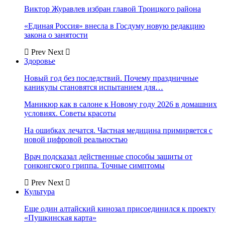
Виктор Журавлев избран главой Троицкого района
«Единая Россия» внесла в Госдуму новую редакцию
закона о занятости
Prev
Next
Здоровье
Новый год без последствий. Почему праздничные
каникулы становятся испытанием для…
Маникюр как в салоне к Новому году 2026 в домашних
условиях. Советы красоты
На ошибках лечатся. Частная медицина примиряется с
новой цифровой реальностью
Врач подсказал действенные способы защиты от
гонконгского гриппа. Точные симптомы
Prev
Next
Культура
Еще один алтайский кинозал присоединился к проекту
«Пушкинская карта»