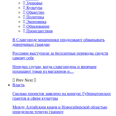
Здоровье
Культура
Общество
Политика
Экономика
Образование
Происшествия
В Славгороде мошенники продолжают обманывать
доверчивых граждан
Россияне выступили за бесплатные переводы средств
самому себе
Нередки случаи, когда славгородцы и яровчане
похищают товар из магазинов и…
Prev
Next
Власть
Сколько проектов заявлено на конкурс Губернаторских
грантов в сфере культуры
Между Алтайским краем и Новосибирской областью
определили точную границу