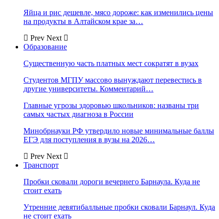
Яйца и рис дешевле, мясо дороже: как изменились цены
на продукты в Алтайском крае за…
Prev
Next
Образование
Существенную часть платных мест сократят в вузах
Студентов МГПУ массово вынуждают перевестись в
другие университеты. Комментарий…
Главные угрозы здоровью школьников: названы три
самых частых диагноза в России
Минобрнауки РФ утвердило новые минимальные баллы
ЕГЭ для поступления в вузы на 2026…
Prev
Next
Транспорт
Пробки сковали дороги вечернего Барнаула. Куда не
стоит ехать
Утренние девятибалльные пробки сковали Барнаул. Куда
не стоит ехать