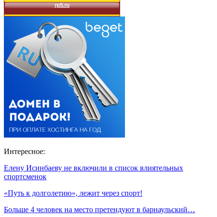
Интересное:
Елену Исинбаеву не включили в список влиятельных
спортсменок
«Путь к долголетию», лежит через спорт!
Больше 4 человек на место претендуют в барнаульский…