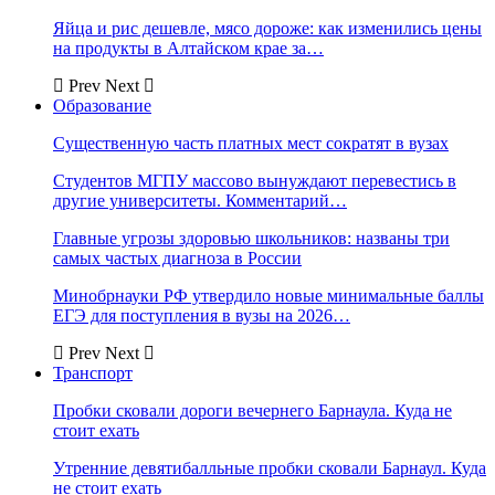
Яйца и рис дешевле, мясо дороже: как изменились цены
на продукты в Алтайском крае за…
Prev
Next
Образование
Существенную часть платных мест сократят в вузах
Студентов МГПУ массово вынуждают перевестись в
другие университеты. Комментарий…
Главные угрозы здоровью школьников: названы три
самых частых диагноза в России
Минобрнауки РФ утвердило новые минимальные баллы
ЕГЭ для поступления в вузы на 2026…
Prev
Next
Транспорт
Пробки сковали дороги вечернего Барнаула. Куда не
стоит ехать
Утренние девятибалльные пробки сковали Барнаул. Куда
не стоит ехать