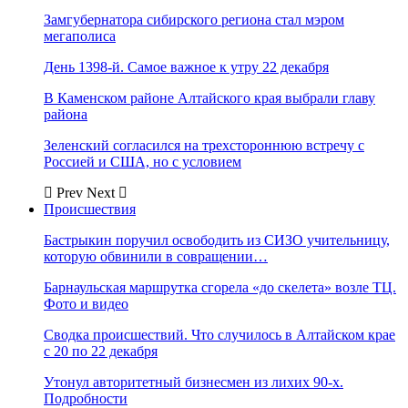
Замгубернатора сибирского региона стал мэром
мегаполиса
День 1398-й. Самое важное к утру 22 декабря
В Каменском районе Алтайского края выбрали главу
района
Зеленский согласился на трехстороннюю встречу с
Россией и США, но с условием
Prev
Next
Происшествия
Бастрыкин поручил освободить из СИЗО учительницу,
которую обвинили в совращении…
Барнаульская маршрутка сгорела «до скелета» возле ТЦ.
Фото и видео
Сводка происшествий. Что случилось в Алтайском крае
с 20 по 22 декабря
Утонул авторитетный бизнесмен из лихих 90-х.
Подробности