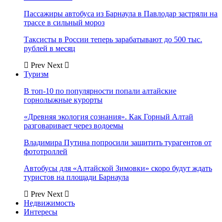
Пассажиры автобуса из Барнаула в Павлодар застряли на
трассе в сильный мороз
Таксисты в России теперь зарабатывают до 500 тыс.
рублей в месяц
Prev
Next
Туризм
В топ-10 по популярности попали алтайские
горнолыжные курорты
«Древняя экология сознания». Как Горный Алтай
разговаривает через водоемы
Владимира Путина попросили защитить турагентов от
фототроллей
Автобусы для «Алтайской Зимовки» скоро будут ждать
туристов на площади Барнаула
Prev
Next
Недвижимость
Интересы