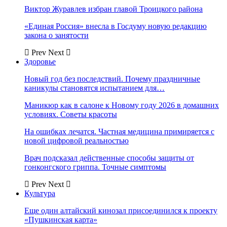
Виктор Журавлев избран главой Троицкого района
«Единая Россия» внесла в Госдуму новую редакцию
закона о занятости
Prev
Next
Здоровье
Новый год без последствий. Почему праздничные
каникулы становятся испытанием для…
Маникюр как в салоне к Новому году 2026 в домашних
условиях. Советы красоты
На ошибках лечатся. Частная медицина примиряется с
новой цифровой реальностью
Врач подсказал действенные способы защиты от
гонконгского гриппа. Точные симптомы
Prev
Next
Культура
Еще один алтайский кинозал присоединился к проекту
«Пушкинская карта»