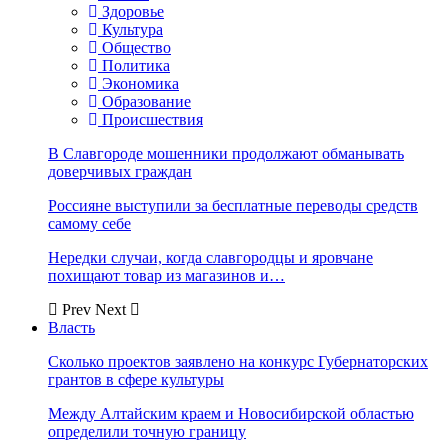
Здоровье
Культура
Общество
Политика
Экономика
Образование
Происшествия
В Славгороде мошенники продолжают обманывать
доверчивых граждан
Россияне выступили за бесплатные переводы средств
самому себе
Нередки случаи, когда славгородцы и яровчане
похищают товар из магазинов и…
Prev
Next
Власть
Сколько проектов заявлено на конкурс Губернаторских
грантов в сфере культуры
Между Алтайским краем и Новосибирской областью
определили точную границу