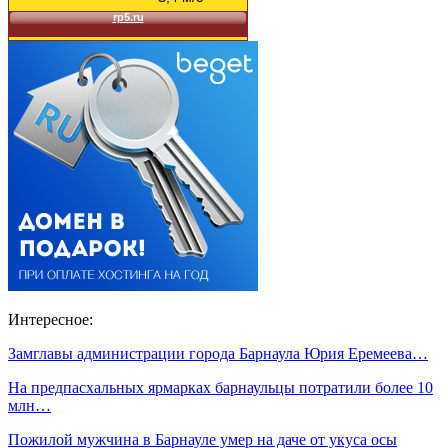
Интересное:
Замглавы администрации города Барнаула Юрия Еремеева…
На предпасхальных ярмарках барнаульцы потратили более 10
млн…
Пожилой мужчина в Барнауле умер на даче от укуса осы