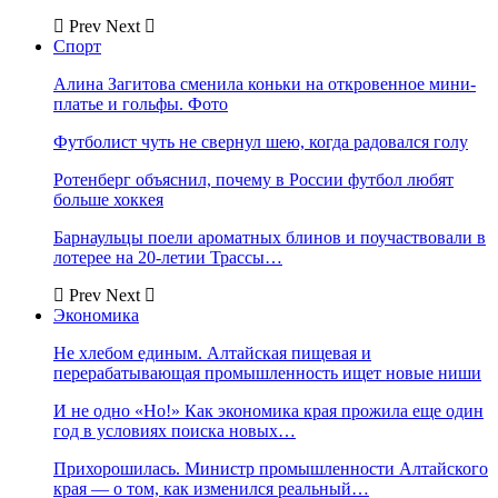
Prev
Next
Спорт
Алина Загитова сменила коньки на откровенное мини-
платье и гольфы. Фото
Футболист чуть не свернул шею, когда радовался голу
Ротенберг объяснил, почему в России футбол любят
больше хоккея
Барнаульцы поели ароматных блинов и поучаствовали в
лотерее на 20-летии Трассы…
Prev
Next
Экономика
Не хлебом единым. Алтайская пищевая и
перерабатывающая промышленность ищет новые ниши
И не одно «Но!» Как экономика края прожила еще один
год в условиях поиска новых…
Прихорошилась. Министр промышленности Алтайского
края — о том, как изменился реальный…