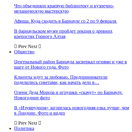
Что объединяло краевую библиотеку и кузнечно-
механическую мастерскую
Афиша. Куда сходить в Барнауле со 2 по 9 февраля
В барнаульском музее пройдет лекция о древних
крепостях Горного Алтая
Prev
Next
Общество
Центральный район Барнаула засверкал огнями и уже в
шаге от Нового года. Фото
Клиенты идут за любовью. Предприниматели
поделились советами, как начать дело в…
Олени Деда Мороза и игрушки «скачут» по Барнаулу.
Новогодние фото
В «Изумрудном» загорелась новогодняя елка лучше, чем
в Лондоне. Фото и видео
Prev
Next
Политика