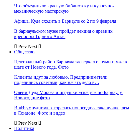
Что объединяло краевую библиотеку и кузнечно-
механическую мастерскую
Афиша. Куда сходить в Барнауле со 2 по 9 февраля
В барнаульском музее пройдет лекция о древних
крепостях Горного Алтая
Prev
Next
Общество
Центральный район Барнаула засверкал огнями и уже в
шаге от Нового года. Фото
Клиенты идут за любовью. Предприниматели
поделились советами, как начать дело в…
Олени Деда Мороза и игрушки «скачут» по Барнаулу.
Новогодние фото
В «Изумрудном» загорелась новогодняя елка лучше, чем
в Лондоне. Фото и видео
Prev
Next
Политика