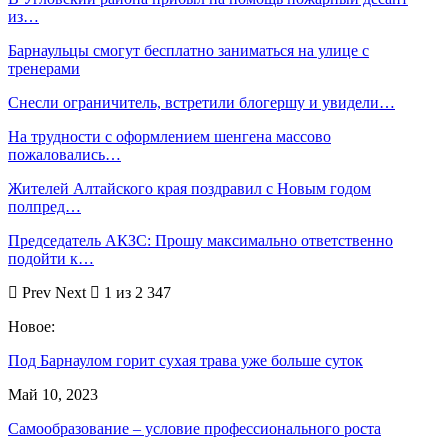
из…
Барнаульцы смогут бесплатно заниматься на улице с
тренерами
Снесли ограничитель, встретили блогершу и увидели…
На трудности с оформлением шенгена массово
пожаловались…
Жителей Алтайского края поздравил с Новым годом
полпред…
Председатель АКЗС: Прошу максимально ответственно
подойти к…
Prev
Next
1 из 2 347
Новое:
Под Барнаулом горит сухая трава уже больше суток
Май 10, 2023
Самообразование – условие профессионального роста