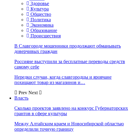
Здоровье
Культура
Общество
Политика
Экономика
Образование
Происшествия
В Славгороде мошенники продолжают обманывать
доверчивых граждан
Россияне выступили за бесплатные переводы средств
самому себе
Нередки случаи, когда славгородцы и яровчане
похищают товар из магазинов и…
Prev
Next
Власть
Сколько проектов заявлено на конкурс Губернаторских
грантов в сфере культуры
Между Алтайским краем и Новосибирской областью
определили точную границу