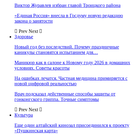
Виктор Журавлев избран главой Троицкого района
«Единая Россия» внесла в Госдуму новую редакцию
закона о занятости
Prev
Next
Здоровье
Новый год без последствий. Почему праздничные
каникулы становятся испытанием для…
Маникюр как в салоне к Новому году 2026 в домашних
условиях. Советы красоты
На ошибках лечатся. Частная медицина примиряется с
новой цифровой реальностью
Врач подсказал действенные способы защиты от
гонконгского гриппа. Точные симптомы
Prev
Next
Культура
Еще один алтайский кинозал присоединился к проекту
«Пушкинская карта»