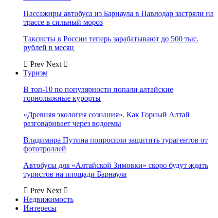
Пассажиры автобуса из Барнаула в Павлодар застряли на
трассе в сильный мороз
Таксисты в России теперь зарабатывают до 500 тыс.
рублей в месяц
Prev
Next
Туризм
В топ-10 по популярности попали алтайские
горнолыжные курорты
«Древняя экология сознания». Как Горный Алтай
разговаривает через водоемы
Владимира Путина попросили защитить турагентов от
фототроллей
Автобусы для «Алтайской Зимовки» скоро будут ждать
туристов на площади Барнаула
Prev
Next
Недвижимость
Интересы