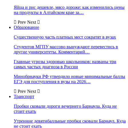
Яйца и рис дешевле, мясо дороже: как изменились цены
на продукты в Алтайском крае за…
Prev
Next
Образование
Существенную часть платных мест сократят в вузах
Студентов МГПУ массово вынуждают перевестись в
другие университеты. Комментарий…
Главные угрозы здоровью школьников: названы три
самых частых диагноза в России
Минобрнауки РФ утвердило новые минимальные баллы
ЕГЭ для поступления в вузы на 2026…
Prev
Next
Транспорт
Пробки сковали дороги вечернего Барнаула. Куда не
стоит ехать
Утренние девятибалльные пробки сковали Барнаул. Куда
не стоит ехать