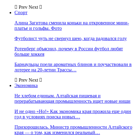
Prev
Next
Спорт
Алина Загитова сменила коньки на откровенное мини-
платье и гольфы. Фото
Футболист чуть не свернул шею, когда радовался голу
Ротенберг объяснил, почему в России футбол любят
больше хоккея
Барнаульцы поели ароматных блинов и поучаствовали в
лотерее на 20-летии Трассы…
Prev
Next
Экономика
Не хлебом единым. Алтайская пищевая и
перерабатывающая промышленность ищет новые ниши
И не одно «Но!» Как экономика края прожила еще один
год в условиях поиска новых…
Прихорошилась. Министр промышленности Алтайского
края — о том, как изменился реальный…