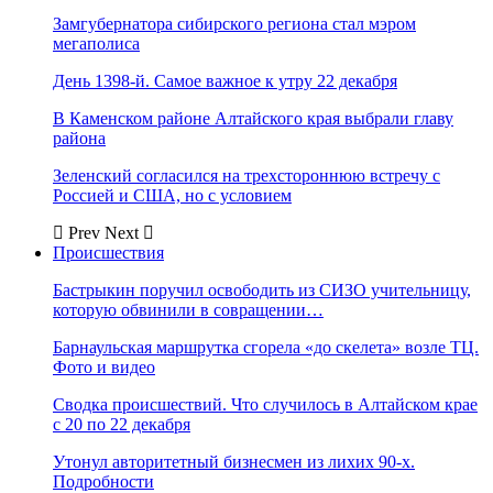
Замгубернатора сибирского региона стал мэром
мегаполиса
День 1398-й. Самое важное к утру 22 декабря
В Каменском районе Алтайского края выбрали главу
района
Зеленский согласился на трехстороннюю встречу с
Россией и США, но с условием
Prev
Next
Происшествия
Бастрыкин поручил освободить из СИЗО учительницу,
которую обвинили в совращении…
Барнаульская маршрутка сгорела «до скелета» возле ТЦ.
Фото и видео
Сводка происшествий. Что случилось в Алтайском крае
с 20 по 22 декабря
Утонул авторитетный бизнесмен из лихих 90-х.
Подробности