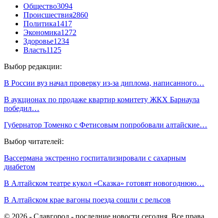
Общество
3094
Происшествия
2860
Политика
1417
Экономика
1272
Здоровье
1234
Власть
1125
Выбор редакции:
В России вуз начал проверку из-за диплома, написанного…
В аукционах по продаже квартир комитету ЖКХ Барнаула
победил…
Губернатор Томенко с Фетисовым попробовали алтайские…
Выбор читателей:
Вассермана экстренно госпитализировали с сахарным
диабетом
В Алтайском театре кукол «Сказка» готовят новогоднюю…
В Алтайском крае вагоны поезда сошли с рельсов
© 2026 - Славгород - последние новости сегодня. Все права