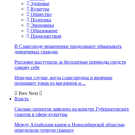
Здоровье
Культура
Общество
Политика
Экономика
Образование
Происшествия
В Славгороде мошенники продолжают обманывать
доверчивых граждан
Россияне выступили за бесплатные переводы средств
самому себе
Нередки случаи, когда славгородцы и яровчане
похищают товар из магазинов и…
Prev
Next
Власть
Сколько проектов заявлено на конкурс Губернаторских
грантов в сфере культуры
Между Алтайским краем и Новосибирской областью
определили точную границу