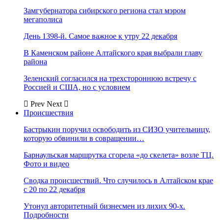
Замгубернатора сибирского региона стал мэром
мегаполиса
День 1398-й. Самое важное к утру 22 декабря
В Каменском районе Алтайского края выбрали главу
района
Зеленский согласился на трехстороннюю встречу с
Россией и США, но с условием
Prev
Next
Происшествия
Бастрыкин поручил освободить из СИЗО учительницу,
которую обвинили в совращении…
Барнаульская маршрутка сгорела «до скелета» возле ТЦ.
Фото и видео
Сводка происшествий. Что случилось в Алтайском крае
с 20 по 22 декабря
Утонул авторитетный бизнесмен из лихих 90-х.
Подробности