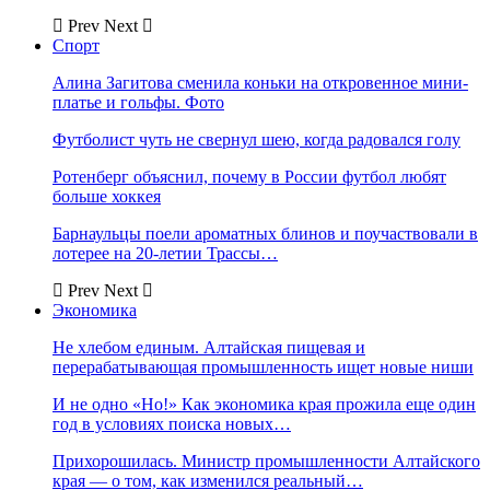
Prev
Next
Спорт
Алина Загитова сменила коньки на откровенное мини-
платье и гольфы. Фото
Футболист чуть не свернул шею, когда радовался голу
Ротенберг объяснил, почему в России футбол любят
больше хоккея
Барнаульцы поели ароматных блинов и поучаствовали в
лотерее на 20-летии Трассы…
Prev
Next
Экономика
Не хлебом единым. Алтайская пищевая и
перерабатывающая промышленность ищет новые ниши
И не одно «Но!» Как экономика края прожила еще один
год в условиях поиска новых…
Прихорошилась. Министр промышленности Алтайского
края — о том, как изменился реальный…