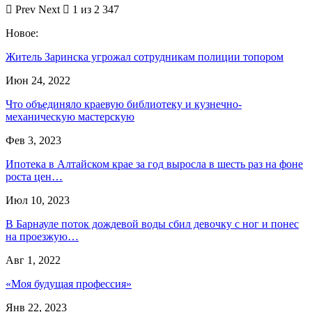
Prev
Next
1 из 2 347
Новое:
Житель Заринска угрожал сотрудникам полиции топором
Июн 24, 2022
Что объединяло краевую библиотеку и кузнечно-
механическую мастерскую
Фев 3, 2023
Ипотека в Алтайском крае за год выросла в шесть раз на фоне
роста цен…
Июл 10, 2023
В Барнауле поток дождевой воды сбил девочку с ног и понес
на проезжую…
Авг 1, 2022
«Моя будущая профессия»
Янв 22, 2023