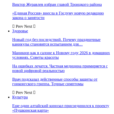
Виктор Журавлев избран главой Троицкого района
«Единая Россия» внесла в Госдуму новую редакцию
закона о занятости
Prev
Next
Здоровье
Новый год без последствий. Почему праздничные
каникулы становятся испытанием для…
Маникюр как в салоне к Новому году 2026 в домашних
условиях. Советы красоты
На ошибках лечатся. Частная медицина примиряется с
новой цифровой реальностью
Врач подсказал действенные способы защиты от
гонконгского гриппа. Точные симптомы
Prev
Next
Культура
Еще один алтайский кинозал присоединился к проекту
«Пушкинская карта»