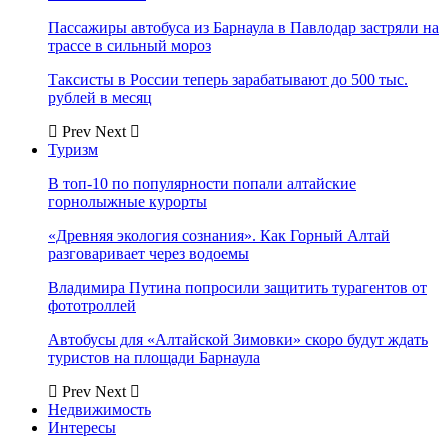
Пассажиры автобуса из Барнаула в Павлодар застряли на
трассе в сильный мороз
Таксисты в России теперь зарабатывают до 500 тыс.
рублей в месяц
Prev
Next
Туризм
В топ-10 по популярности попали алтайские
горнолыжные курорты
«Древняя экология сознания». Как Горный Алтай
разговаривает через водоемы
Владимира Путина попросили защитить турагентов от
фототроллей
Автобусы для «Алтайской Зимовки» скоро будут ждать
туристов на площади Барнаула
Prev
Next
Недвижимость
Интересы