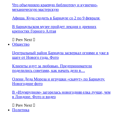
Что объединяло краевую библиотеку и кузнечно-
механическую мастерскую
Афиша. Куда сходить в Барнауле со 2 по 9 февраля
В барнаульском музее пройдет лекция о древних
крепостях Горного Алтая
Prev
Next
Общество
Центральный район Барнаула засверкал огнями и уже в
шаге от Нового года. Фото
Клиенты идут за любовью. Предприниматели
поделились советами, как начать дело в…
Олени Деда Мороза и игрушки «скачут» по Барнаулу.
Новогодние фото
В «Изумрудном» загорелась новогодняя елка лучше, чем
в Лондоне. Фото и видео
Prev
Next
Политика