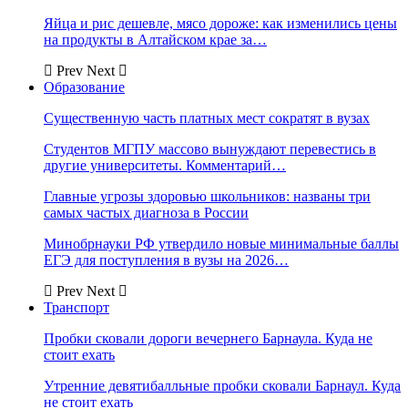
Яйца и рис дешевле, мясо дороже: как изменились цены
на продукты в Алтайском крае за…
Prev
Next
Образование
Существенную часть платных мест сократят в вузах
Студентов МГПУ массово вынуждают перевестись в
другие университеты. Комментарий…
Главные угрозы здоровью школьников: названы три
самых частых диагноза в России
Минобрнауки РФ утвердило новые минимальные баллы
ЕГЭ для поступления в вузы на 2026…
Prev
Next
Транспорт
Пробки сковали дороги вечернего Барнаула. Куда не
стоит ехать
Утренние девятибалльные пробки сковали Барнаул. Куда
не стоит ехать