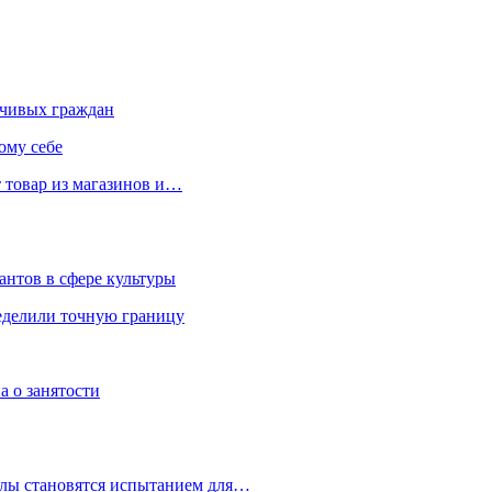
чивых граждан
ому себе
 товар из магазинов и…
антов в сфере культуры
еделили точную границу
а о занятости
улы становятся испытанием для…