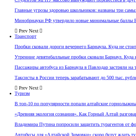
Главные угрозы здоровью школьников: названы три самых
Минобрнауки РФ утвердило новые минимальные баллы Е
Prev
Next
Транспорт
Пробки сковали дороги вечернего Барнаула. Куда не стоит
Утренние девятибалльные пробки сковали Барнаул. Куда н
Пассажиры автобуса из Барнаула в Павлодар застряли на 
Таксисты в России теперь зарабатывают до 500 тыс. рубл
Prev
Next
Туризм
В топ-10 по популярности попали алтайские горнолыжн
«Древняя экология сознания». Как Горный Алтай разгова
Владимира Путина попросили защитить турагентов от ф
Автобусы для «Алтайской Зимовки» скоро будут ждать ту