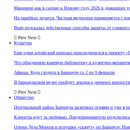
Маникюр как в салоне к Новому году 2026 в домашних у
На ошибках лечатся. Частная медицина примиряется с н
Врач подсказал действенные способы защиты от гонконг
Prev
Next
Культура
Еще один алтайский кинозал присоединился к проекту «
Что объединяло краевую библиотеку и кузнечно-механи
Афиша. Куда сходить в Барнауле со 2 по 9 февраля
В барнаульском музее пройдет лекция о древних крепост
Prev
Next
Общество
Центральный район Барнаула засверкал огнями и уже в ш
Клиенты идут за любовью. Предприниматели поделились 
Олени Деда Мороза и игрушки «скачут» по Барнаулу. Но