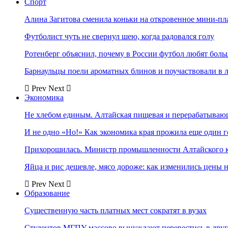
Спорт
Алина Загитова сменила коньки на откровенное мини-пл
Футболист чуть не свернул шею, когда радовался голу
Ротенберг объяснил, почему в России футбол любят боль
Барнаульцы поели ароматных блинов и поучаствовали в 
Prev
Next
Экономика
Не хлебом единым. Алтайская пищевая и перерабатыва
И не одно «Но!» Как экономика края прожила еще один 
Прихорошилась. Министр промышленности Алтайского к
Яйца и рис дешевле, мясо дороже: как изменились цены 
Prev
Next
Образование
Существенную часть платных мест сократят в вузах
Студентов МГПУ массово вынуждают перевестись в дру