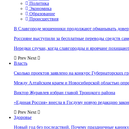
Политика
Экономика
Образование
Происшествия
В Славгороде мошенники продолжают обманывать довер
Россияне выступили за бесплатные переводы средств сам
Нередки случаи, когда славгородцы и яровчане похищают
Prev
Next
Власть
Сколько проектов заявлено на конкурс Губернаторских гр
Между Алтайским краем и Новосибирской областью опр
Виктор Журавлев избран главой Троицкого района
«Единая Россия» внесла в Госдуму новую редакцию закон
Prev
Next
Здоровье
Новый год без последствий. Почему праздничные каник