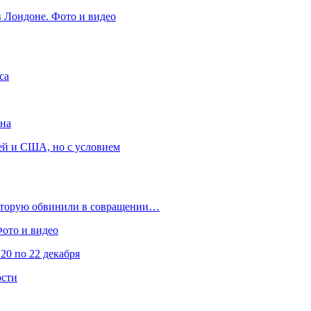
в Лондоне. Фото и видео
са
она
ей и США, но с условием
которую обвинили в совращении…
Фото и видео
20 по 22 декабря
ости