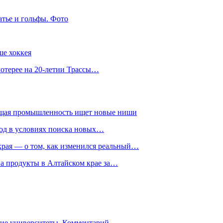
атье и гольфы. Фото
ше хоккея
лотерее на 20-летии Трассы…
ющая промышленность ищет новые ниши
год в условиях поиска новых…
рая — о том, как изменился реальный…
на продукты в Алтайском крае за…
гие университеты. Комментарий…