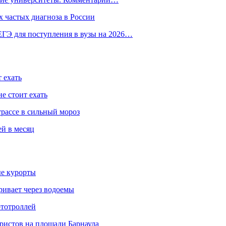
 частых диагноза в России
ГЭ для поступления в вузы на 2026…
 ехать
е стоит ехать
трассе в сильный мороз
ей в месяц
ые курорты
ривает через водоемы
ототроллей
ристов на площади Барнаула