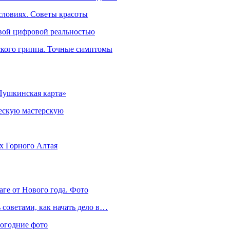
словиях. Советы красоты
овой цифровой реальностью
ского гриппа. Точные симптомы
Пушкинская карта»
ческую мастерскую
ях Горного Алтая
аге от Нового года. Фото
советами, как начать дело в…
вогодние фото