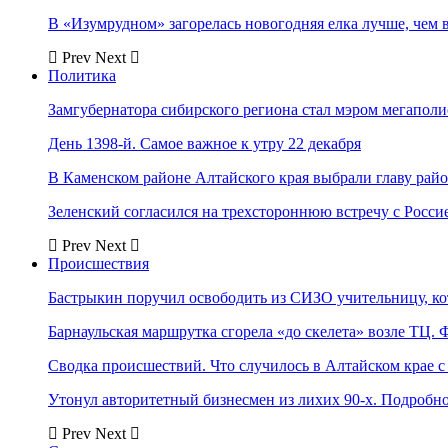
В «Изумрудном» загорелась новогодняя елка лучше, чем 
Prev
Next
Политика
Замгубернатора сибирского региона стал мэром мегаполи
День 1398-й. Самое важное к утру 22 декабря
В Каменском районе Алтайского края выбрали главу рай
Зеленский согласился на трехстороннюю встречу с Росси
Prev
Next
Происшествия
Бастрыкин поручил освободить из СИЗО учительницу, 
Барнаульская маршрутка сгорела «до скелета» возле ТЦ. 
Сводка происшествий. Что случилось в Алтайском крае с 
Утонул авторитетный бизнесмен из лихих 90-х. Подробн
Prev
Next