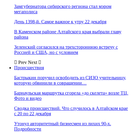
Замгубернатора сибирского региона стал мэром
мегаполиса
День 1398-й. Самое важное к утру 22 декабря
В Каменском районе Алтайского края выбрали главу
района
Зеленский согласился на трехстороннюю встречу с
Россией и США, но с условием
Prev
Next
Происшествия
Бастрыкин поручил освободить из СИЗО учительницу,
которую обвинили в совращении…
Барнаульская маршрутка сгорела «до скелета» возле ТЦ.
Фото и видео
Сводка происшествий. Что случилось в Алтайском крае
с 20 по 22 декабря
Утонул авторитетный бизнесмен из лихих 90-х.
Подробности