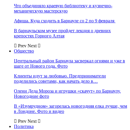
Что объединяло краевую библиотеку и кузнечно-
механическую мастерскую
Афиша. Куда сходить в Барнауле со 2 по 9 февраля
В барнаульском музее пройдет лекция о древних
крепостях Горного Алтая
Prev
Next
Общество
Центральный район Барнаула засверкал огнями и уже в
шаге от Нового года. Фото
Клиенты идут за любовью. Предприниматели
поделились советами, как начать дело в…
Олени Деда Мороза и игрушки «скачут» по Барнаулу.
Новогодние фото
В «Изумрудном» загорелась новогодняя елка лучше, чем
в Лондоне. Фото и видео
Prev
Next
Политика