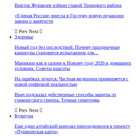
Виктор Журавлев избран главой Троицкого района
«Единая Россия» внесла в Госдуму новую редакцию
закона о занятости
Prev
Next
Здоровье
Новый год без последствий. Почему праздничные
каникулы становятся испытанием для…
Маникюр как в салоне к Новому году 2026 в домашних
условиях. Советы красоты
На ошибках лечатся. Частная медицина примиряется с
новой цифровой реальностью
Врач подсказал действенные способы защиты от
гонконгского гриппа. Точные симптомы
Prev
Next
Культура
Еще один алтайский кинозал присоединился к проекту
«Пушкинская карта»