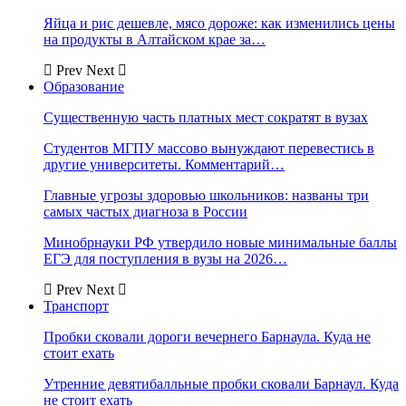
Яйца и рис дешевле, мясо дороже: как изменились цены
на продукты в Алтайском крае за…
Prev
Next
Образование
Существенную часть платных мест сократят в вузах
Студентов МГПУ массово вынуждают перевестись в
другие университеты. Комментарий…
Главные угрозы здоровью школьников: названы три
самых частых диагноза в России
Минобрнауки РФ утвердило новые минимальные баллы
ЕГЭ для поступления в вузы на 2026…
Prev
Next
Транспорт
Пробки сковали дороги вечернего Барнаула. Куда не
стоит ехать
Утренние девятибалльные пробки сковали Барнаул. Куда
не стоит ехать