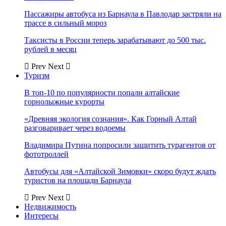
Пассажиры автобуса из Барнаула в Павлодар застряли на
трассе в сильный мороз
Таксисты в России теперь зарабатывают до 500 тыс.
рублей в месяц
Prev
Next
Туризм
В топ-10 по популярности попали алтайские
горнолыжные курорты
«Древняя экология сознания». Как Горный Алтай
разговаривает через водоемы
Владимира Путина попросили защитить турагентов от
фототроллей
Автобусы для «Алтайской Зимовки» скоро будут ждать
туристов на площади Барнаула
Prev
Next
Недвижимость
Интересы