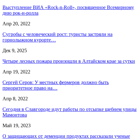
Выступление ВИА «Rock-n-Roll», посвященное Всемирному
дню рок-н-ролла
Апр 20, 2022
Сугробы с человеческий рост: туристы застряли на
горнолыжном курорте…
Дек 9, 2025
Четыре лесных пожара произошли в Алтайском крае за сутки
Апр 19, 2022
Сергей Серов: У местных фермеров должно быть
приоритетное право на…
Апр 8, 2022
Сегодня в Славгороде идут работы по отсыпке щебнем улицы
Мамонтова
Май 19, 2023
О защищающих от деменции продуктах рассказали ученые