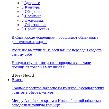
Здоровье
Культура
Общество
Политика
Экономика
Образование
Происшествия
В Славгороде мошенники продолжают обманывать
доверчивых граждан
Россияне выступили за бесплатные переводы средств
самому себе
Нередки случаи, когда славгородцы и яровчане
похищают товар из магазинов и…
Prev
Next
Власть
Сколько проектов заявлено на конкурс Губернаторских
грантов в сфере культуры
Между Алтайским краем и Новосибирской областью
определили точную границу