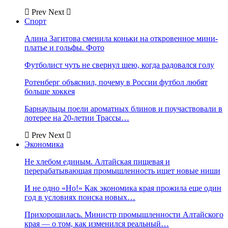
Prev
Next
Спорт
Алина Загитова сменила коньки на откровенное мини-
платье и гольфы. Фото
Футболист чуть не свернул шею, когда радовался голу
Ротенберг объяснил, почему в России футбол любят
больше хоккея
Барнаульцы поели ароматных блинов и поучаствовали в
лотерее на 20-летии Трассы…
Prev
Next
Экономика
Не хлебом единым. Алтайская пищевая и
перерабатывающая промышленность ищет новые ниши
И не одно «Но!» Как экономика края прожила еще один
год в условиях поиска новых…
Прихорошилась. Министр промышленности Алтайского
края — о том, как изменился реальный…