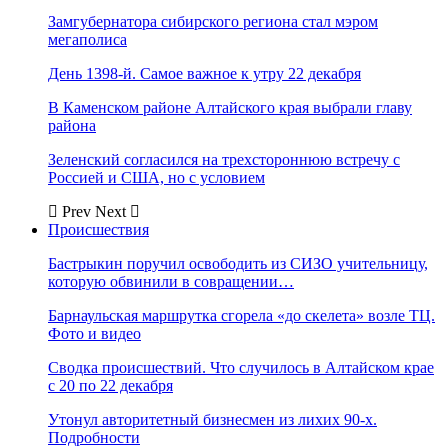
Замгубернатора сибирского региона стал мэром
мегаполиса
День 1398-й. Самое важное к утру 22 декабря
В Каменском районе Алтайского края выбрали главу
района
Зеленский согласился на трехстороннюю встречу с
Россией и США, но с условием
Prev
Next
Происшествия
Бастрыкин поручил освободить из СИЗО учительницу,
которую обвинили в совращении…
Барнаульская маршрутка сгорела «до скелета» возле ТЦ.
Фото и видео
Сводка происшествий. Что случилось в Алтайском крае
с 20 по 22 декабря
Утонул авторитетный бизнесмен из лихих 90-х.
Подробности