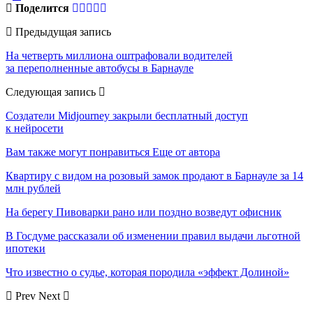
Поделится
Предыдущая запись
На четверть миллиона оштрафовали водителей
за переполненные автобусы в Барнауле
Следующая запись
Создатели Midjourney закрыли бесплатный доступ
к нейросети
Вам также могут понравиться
Еще от автора
Квартиру с видом на розовый замок продают в Барнауле за 14
млн рублей
На берегу Пивоварки рано или поздно возведут офисник
В Госдуме рассказали об изменении правил выдачи льготной
ипотеки
Что известно о судье, которая породила «эффект Долиной»
Prev
Next