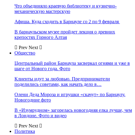
Что объединяло краевую библиотеку и кузнечно-
механическую мастерскую
Афиша. Куда сходить в Барнауле со 2 по 9 февраля
В барнаульском музее пройдет лекция о древних
крепостях Горного Алтая
Prev
Next
Общество
Центральный район Барнаула засверкал огнями и уже в
шаге от Нового года. Фото
Клиенты идут за любовью. Предприниматели
поделились советами, как начать дело в…
Олени Деда Мороза и игрушки «скачут» по Барнаулу.
Новогодние фото
В «Изумрудном» загорелась новогодняя елка лучше, чем
в Лондоне. Фото и видео
Prev
Next
Политика