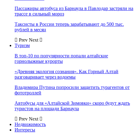
Пассажиры автобуса из Барнаула в Павлодар застряли на
трассе в сильный мороз
Таксисты в России теперь зарабатывают до 500 тыс.
рублей в месяц
Prev
Next
Туризм
В топ-10 по популярности попали алтайские
горнолыжные курорты
«Древняя экология сознания». Как Горный Алтай
разговаривает через водоемы
Владимира Путина попросили защитить турагентов от
фототроллей
Автобусы для «Алтайской Зимовки» скоро будут ждать
туристов на площади Барнаула
Prev
Next
Недвижимость
Интересы