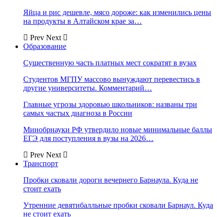
Яйца и рис дешевле, мясо дороже: как изменились цены
на продукты в Алтайском крае за…
Prev
Next
Образование
Существенную часть платных мест сократят в вузах
Студентов МГПУ массово вынуждают перевестись в
другие университеты. Комментарий…
Главные угрозы здоровью школьников: названы три
самых частых диагноза в России
Минобрнауки РФ утвердило новые минимальные баллы
ЕГЭ для поступления в вузы на 2026…
Prev
Next
Транспорт
Пробки сковали дороги вечернего Барнаула. Куда не
стоит ехать
Утренние девятибалльные пробки сковали Барнаул. Куда
не стоит ехать