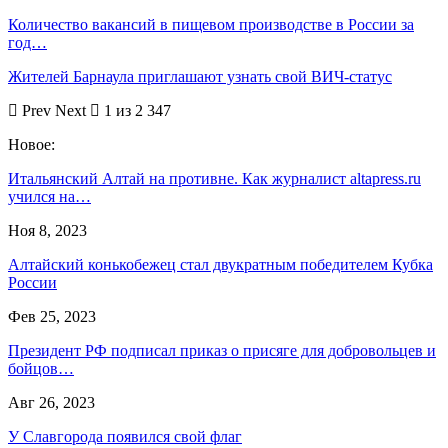
Количество вакансий в пищевом производстве в России за
год…
Жителей Барнаула приглашают узнать свой ВИЧ-статус
Prev
Next
1 из 2 347
Новое:
Итальянский Алтай на противне. Как журналист altapress.ru
учился на…
Ноя 8, 2023
Алтайский конькобежец стал двукратным победителем Кубка
России
Фев 25, 2023
Президент РФ подписал приказ о присяге для добровольцев и
бойцов…
Авг 26, 2023
У Славгорода появился свой флаг