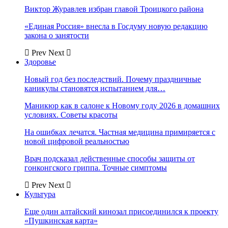
Виктор Журавлев избран главой Троицкого района
«Единая Россия» внесла в Госдуму новую редакцию
закона о занятости
Prev
Next
Здоровье
Новый год без последствий. Почему праздничные
каникулы становятся испытанием для…
Маникюр как в салоне к Новому году 2026 в домашних
условиях. Советы красоты
На ошибках лечатся. Частная медицина примиряется с
новой цифровой реальностью
Врач подсказал действенные способы защиты от
гонконгского гриппа. Точные симптомы
Prev
Next
Культура
Еще один алтайский кинозал присоединился к проекту
«Пушкинская карта»