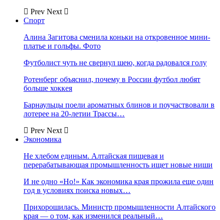
Prev
Next
Спорт
Алина Загитова сменила коньки на откровенное мини-
платье и гольфы. Фото
Футболист чуть не свернул шею, когда радовался голу
Ротенберг объяснил, почему в России футбол любят
больше хоккея
Барнаульцы поели ароматных блинов и поучаствовали в
лотерее на 20-летии Трассы…
Prev
Next
Экономика
Не хлебом единым. Алтайская пищевая и
перерабатывающая промышленность ищет новые ниши
И не одно «Но!» Как экономика края прожила еще один
год в условиях поиска новых…
Прихорошилась. Министр промышленности Алтайского
края — о том, как изменился реальный…