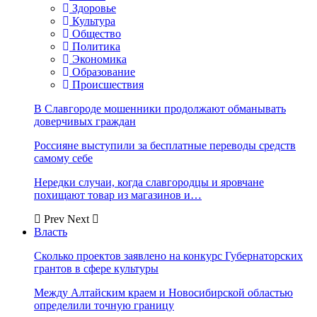
Здоровье
Культура
Общество
Политика
Экономика
Образование
Происшествия
В Славгороде мошенники продолжают обманывать
доверчивых граждан
Россияне выступили за бесплатные переводы средств
самому себе
Нередки случаи, когда славгородцы и яровчане
похищают товар из магазинов и…
Prev
Next
Власть
Сколько проектов заявлено на конкурс Губернаторских
грантов в сфере культуры
Между Алтайским краем и Новосибирской областью
определили точную границу