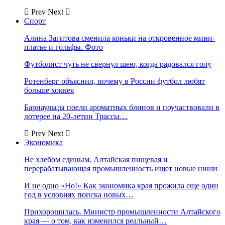
Prev
Next
Спорт
Алина Загитова сменила коньки на откровенное мини-
платье и гольфы. Фото
Футболист чуть не свернул шею, когда радовался голу
Ротенберг объяснил, почему в России футбол любят
больше хоккея
Барнаульцы поели ароматных блинов и поучаствовали в
лотерее на 20-летии Трассы…
Prev
Next
Экономика
Не хлебом единым. Алтайская пищевая и
перерабатывающая промышленность ищет новые ниши
И не одно «Но!» Как экономика края прожила еще один
год в условиях поиска новых…
Прихорошилась. Министр промышленности Алтайского
края — о том, как изменился реальный…