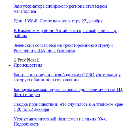
Замгубернатора сибирского региона стал мэром
мегаполиса
День 1398-й. Самое важное к утру 22 декабря
В Каменском районе Алтайского края выбрали главу
района
Зеленский согласился на трехстороннюю встречу с
Россией и США, но с условием
Prev
Next
Происшествия
Бастрыкин поручил освободить из СИЗО учительницу,
которую обвинили в совращении…
Барнаульская маршрутка сгорела «до скелета» возле ТЦ.
Фото и видео
Сводка происшествий. Что случилось в Алтайском крае
с 20 по 22 декабря
Утонул авторитетный бизнесмен из лихих 90-х.
Подробности