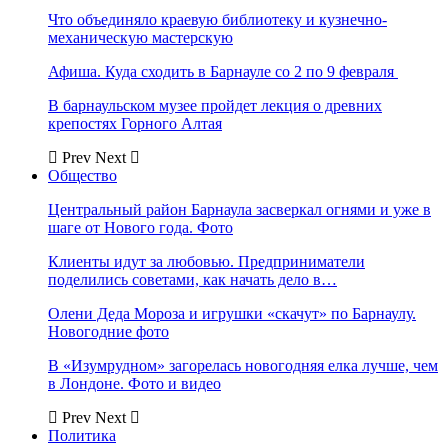
Что объединяло краевую библиотеку и кузнечно-
механическую мастерскую
Афиша. Куда сходить в Барнауле со 2 по 9 февраля
В барнаульском музее пройдет лекция о древних
крепостях Горного Алтая
Prev
Next
Общество
Центральный район Барнаула засверкал огнями и уже в
шаге от Нового года. Фото
Клиенты идут за любовью. Предприниматели
поделились советами, как начать дело в…
Олени Деда Мороза и игрушки «скачут» по Барнаулу.
Новогодние фото
В «Изумрудном» загорелась новогодняя елка лучше, чем
в Лондоне. Фото и видео
Prev
Next
Политика