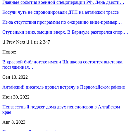
Главные события военной спецоперации РФ. День двести…
Косули чуть не спровоцировали ДТП на алтайской трассе
Из-за отсутствия программы по ожирению вице-премьер…
Ступеньки вниз, эмоции вверх. В Барнауле разгорелся спор,…
Prev
Next
1 из 2 347
Новое:
В краевой библиотеке имени Шишкова состоится выставка,
посвященная…
Сен 13, 2022
Алтайский писатель провел встречу в Первомайском районе
Июн 30, 2022
Неизвестный поджег дома двух пенсионеров в Алтайском
крае
Авг 8, 2023