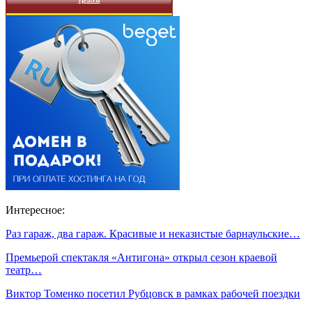
Интересное:
Раз гараж, два гараж. Красивые и неказистые барнаульские…
Премьерой спектакля «Антигона» открыл сезон краевой
театр…
Виктор Томенко посетил Рубцовск в рамках рабочей поездки