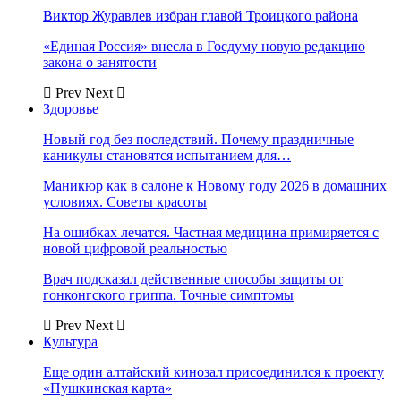
Виктор Журавлев избран главой Троицкого района
«Единая Россия» внесла в Госдуму новую редакцию
закона о занятости
Prev
Next
Здоровье
Новый год без последствий. Почему праздничные
каникулы становятся испытанием для…
Маникюр как в салоне к Новому году 2026 в домашних
условиях. Советы красоты
На ошибках лечатся. Частная медицина примиряется с
новой цифровой реальностью
Врач подсказал действенные способы защиты от
гонконгского гриппа. Точные симптомы
Prev
Next
Культура
Еще один алтайский кинозал присоединился к проекту
«Пушкинская карта»