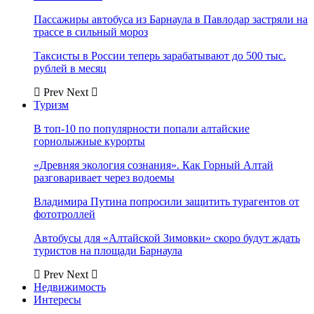
Пассажиры автобуса из Барнаула в Павлодар застряли на
трассе в сильный мороз
Таксисты в России теперь зарабатывают до 500 тыс.
рублей в месяц
Prev
Next
Туризм
В топ-10 по популярности попали алтайские
горнолыжные курорты
«Древняя экология сознания». Как Горный Алтай
разговаривает через водоемы
Владимира Путина попросили защитить турагентов от
фототроллей
Автобусы для «Алтайской Зимовки» скоро будут ждать
туристов на площади Барнаула
Prev
Next
Недвижимость
Интересы