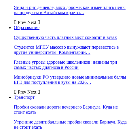
Яйца и рис дешевле, мясо дороже: как изменились цены
на продукты в Алтайском крае за…
Prev
Next
Образование
Существенную часть платных мест сократят в вузах
Студентов МГПУ массово вынуждают перевестись в
другие университеты. Комментарий…
Главные угрозы здоровью школьников: названы три
самых частых диагноза в России
Минобрнауки РФ утвердило новые минимальные баллы
ЕГЭ для поступления в вузы на 2026…
Prev
Next
Транспорт
Пробки сковали дороги вечернего Барнаула. Куда не
стоит ехать
Утренние девятибалльные пробки сковали Барнаул. Куда
не стоит ехать