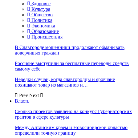
Здоровье
Культура
Общество
Политика
Экономика
Образование
Происшествия
В Славгороде мошенники продолжают обманывать
доверчивых граждан
Россияне выступили за бесплатные переводы средств
самому себе
Нередки случаи, когда славгородцы и яровчане
похищают товар из магазинов и…
Prev
Next
Власть
Сколько проектов заявлено на конкурс Губернаторских
грантов в сфере культуры
Между Алтайским краем и Новосибирской областью
определили точную границу