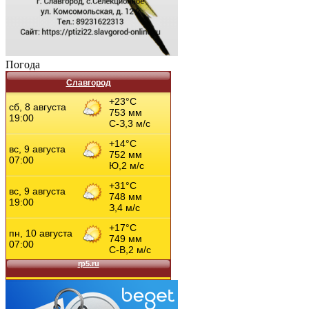
Погода
Славгород