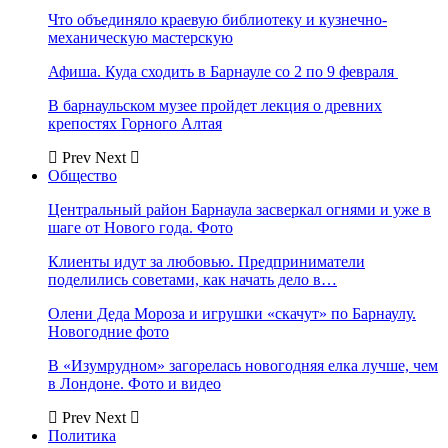
Что объединяло краевую библиотеку и кузнечно-
механическую мастерскую
Афиша. Куда сходить в Барнауле со 2 по 9 февраля
В барнаульском музее пройдет лекция о древних
крепостях Горного Алтая
Prev
Next
Общество
Центральный район Барнаула засверкал огнями и уже в
шаге от Нового года. Фото
Клиенты идут за любовью. Предприниматели
поделились советами, как начать дело в…
Олени Деда Мороза и игрушки «скачут» по Барнаулу.
Новогодние фото
В «Изумрудном» загорелась новогодняя елка лучше, чем
в Лондоне. Фото и видео
Prev
Next
Политика