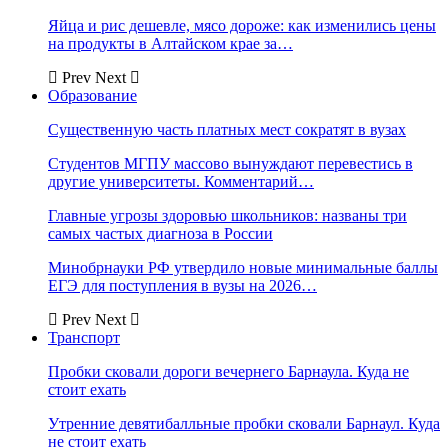
Яйца и рис дешевле, мясо дороже: как изменились цены
на продукты в Алтайском крае за…
Prev
Next
Образование
Существенную часть платных мест сократят в вузах
Студентов МГПУ массово вынуждают перевестись в
другие университеты. Комментарий…
Главные угрозы здоровью школьников: названы три
самых частых диагноза в России
Минобрнауки РФ утвердило новые минимальные баллы
ЕГЭ для поступления в вузы на 2026…
Prev
Next
Транспорт
Пробки сковали дороги вечернего Барнаула. Куда не
стоит ехать
Утренние девятибалльные пробки сковали Барнаул. Куда
не стоит ехать