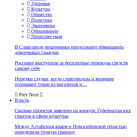
Здоровье
Культура
Общество
Политика
Экономика
Образование
Происшествия
В Славгороде мошенники продолжают обманывать
доверчивых граждан
Россияне выступили за бесплатные переводы средств
самому себе
Нередки случаи, когда славгородцы и яровчане
похищают товар из магазинов и…
Prev
Next
Власть
Сколько проектов заявлено на конкурс Губернаторских
грантов в сфере культуры
Между Алтайским краем и Новосибирской областью
определили точную границу