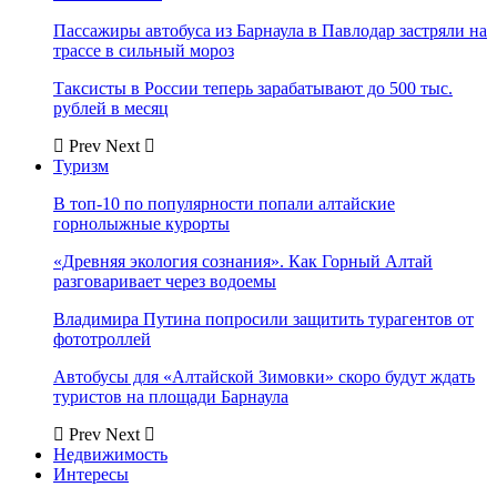
Пассажиры автобуса из Барнаула в Павлодар застряли на
трассе в сильный мороз
Таксисты в России теперь зарабатывают до 500 тыс.
рублей в месяц
Prev
Next
Туризм
В топ-10 по популярности попали алтайские
горнолыжные курорты
«Древняя экология сознания». Как Горный Алтай
разговаривает через водоемы
Владимира Путина попросили защитить турагентов от
фототроллей
Автобусы для «Алтайской Зимовки» скоро будут ждать
туристов на площади Барнаула
Prev
Next
Недвижимость
Интересы