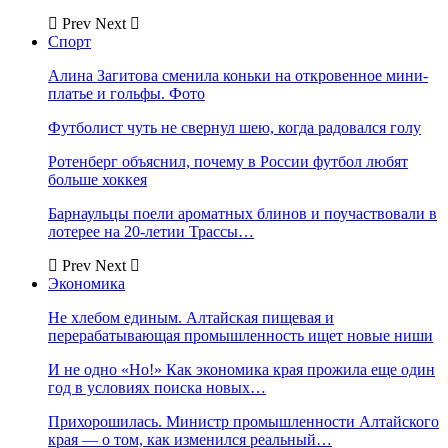
Prev
Next
Спорт
Алина Загитова сменила коньки на откровенное мини-
платье и гольфы. Фото
Футболист чуть не свернул шею, когда радовался голу
Ротенберг объяснил, почему в России футбол любят
больше хоккея
Барнаульцы поели ароматных блинов и поучаствовали в
лотерее на 20-летии Трассы…
Prev
Next
Экономика
Не хлебом единым. Алтайская пищевая и
перерабатывающая промышленность ищет новые ниши
И не одно «Но!» Как экономика края прожила еще один
год в условиях поиска новых…
Прихорошилась. Министр промышленности Алтайского
края — о том, как изменился реальный…