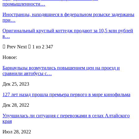
промышленности…
Иностранцы, находящиеся в федеральном розыске задержаны
при…
Оригинальный круглый коттедж продают за 10,5 млн рублей
в…
Prev
Next
1 из 2 347
Новое:
Барнаульцы возмутились повышением цен на проезд и
сравнили автобусы с…
Дек 25, 2023
127 лет назад прошла премьера первого в мире кинофильма
Дек 28, 2022
Улучшилась ли ситуация с перевозками в селах Алтайского
края
Июл 28, 2022