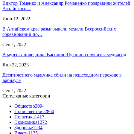
Виктор Томенко и Александр Романенко поздравили жителей
Алтайского…
Июн 12, 2022
В Алтайском крае разыгрывали медали Всероссийских
соревнований по…
Сен 1, 2022
В музее-заповеднике Василия Шукшина появится медиагид
Янв 22, 2023
Десятилетнего мальчика сбили на пешеходном переходе в
Барнауле
Сен 1, 2022
Популярные категории
Общество
3094
Происшествия
2860
Политика
1417
Экономика
1272
Здоровье
1234
Власть
1125