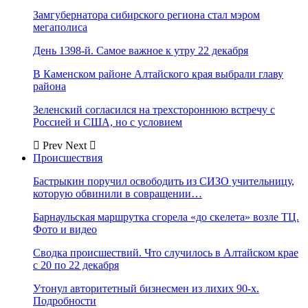
Замгубернатора сибирского региона стал мэром
мегаполиса
День 1398-й. Самое важное к утру 22 декабря
В Каменском районе Алтайского края выбрали главу
района
Зеленский согласился на трехстороннюю встречу с
Россией и США, но с условием
Prev
Next
Происшествия
Бастрыкин поручил освободить из СИЗО учительницу,
которую обвинили в совращении…
Барнаульская маршрутка сгорела «до скелета» возле ТЦ.
Фото и видео
Сводка происшествий. Что случилось в Алтайском крае
с 20 по 22 декабря
Утонул авторитетный бизнесмен из лихих 90-х.
Подробности