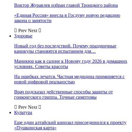
Виктор Журавлев избран главой Троицкого района
«Единая Россия» внесла в Госдуму новую редакцию
закона о занятости
Prev
Next
Здоровье
Новый год без последствий. Почему праздничные
каникулы становятся испытанием для…
Маникюр как в салоне к Новому году 2026 в домашних
условиях. Советы красоты
На ошибках лечатся. Частная медицина примиряется с
новой цифровой реальностью
Врач подсказал действенные способы защиты от
гонконгского гриппа. Точные симптомы
Prev
Next
Культура
Еще один алтайский кинозал присоединился к проекту
«Пушкинская карта»