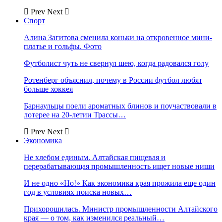
Prev
Next
Спорт
Алина Загитова сменила коньки на откровенное мини-
платье и гольфы. Фото
Футболист чуть не свернул шею, когда радовался голу
Ротенберг объяснил, почему в России футбол любят
больше хоккея
Барнаульцы поели ароматных блинов и поучаствовали в
лотерее на 20-летии Трассы…
Prev
Next
Экономика
Не хлебом единым. Алтайская пищевая и
перерабатывающая промышленность ищет новые ниши
И не одно «Но!» Как экономика края прожила еще один
год в условиях поиска новых…
Прихорошилась. Министр промышленности Алтайского
края — о том, как изменился реальный…