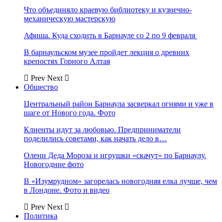
Что объединяло краевую библиотеку и кузнечно-
механическую мастерскую
Афиша. Куда сходить в Барнауле со 2 по 9 февраля
В барнаульском музее пройдет лекция о древних
крепостях Горного Алтая
Prev
Next
Общество
Центральный район Барнаула засверкал огнями и уже в
шаге от Нового года. Фото
Клиенты идут за любовью. Предприниматели
поделились советами, как начать дело в…
Олени Деда Мороза и игрушки «скачут» по Барнаулу.
Новогодние фото
В «Изумрудном» загорелась новогодняя елка лучше, чем
в Лондоне. Фото и видео
Prev
Next
Политика