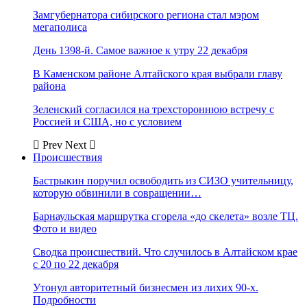
Замгубернатора сибирского региона стал мэром
мегаполиса
День 1398-й. Самое важное к утру 22 декабря
В Каменском районе Алтайского края выбрали главу
района
Зеленский согласился на трехстороннюю встречу с
Россией и США, но с условием
Prev
Next
Происшествия
Бастрыкин поручил освободить из СИЗО учительницу,
которую обвинили в совращении…
Барнаульская маршрутка сгорела «до скелета» возле ТЦ.
Фото и видео
Сводка происшествий. Что случилось в Алтайском крае
с 20 по 22 декабря
Утонул авторитетный бизнесмен из лихих 90-х.
Подробности