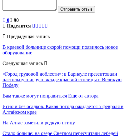
Отправить отзыв
0
90
Поделится
Предыдущая запись
В краевой больнице скорой помощи появилось новое
оборудование
Следующая запись
«Город трудовой доблести»: в Барнауле презентовали
настольную игру о вкладе краевой столицы в Великую
Победу
Вам также могут понравиться
Еще от автора
Ясно и без осадков. Какая погода ожидается 5 февраля в
Алтайском крае
На Алтае заметили редкую птицу
Стало больше: на озере Светлом пересчитали лебедей