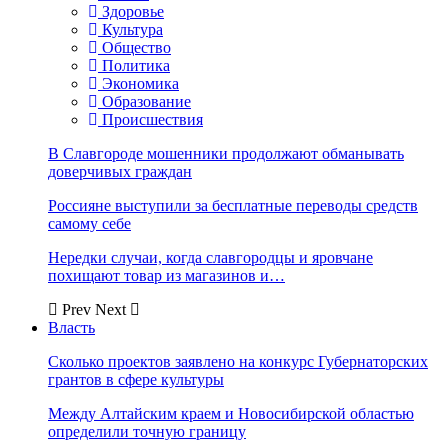
Здоровье
Культура
Общество
Политика
Экономика
Образование
Происшествия
В Славгороде мошенники продолжают обманывать
доверчивых граждан
Россияне выступили за бесплатные переводы средств
самому себе
Нередки случаи, когда славгородцы и яровчане
похищают товар из магазинов и…
Prev
Next
Власть
Сколько проектов заявлено на конкурс Губернаторских
грантов в сфере культуры
Между Алтайским краем и Новосибирской областью
определили точную границу