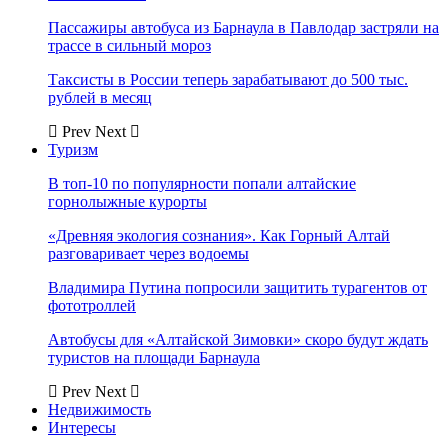
Пассажиры автобуса из Барнаула в Павлодар застряли на
трассе в сильный мороз
Таксисты в России теперь зарабатывают до 500 тыс.
рублей в месяц
Prev
Next
Туризм
В топ-10 по популярности попали алтайские
горнолыжные курорты
«Древняя экология сознания». Как Горный Алтай
разговаривает через водоемы
Владимира Путина попросили защитить турагентов от
фототроллей
Автобусы для «Алтайской Зимовки» скоро будут ждать
туристов на площади Барнаула
Prev
Next
Недвижимость
Интересы