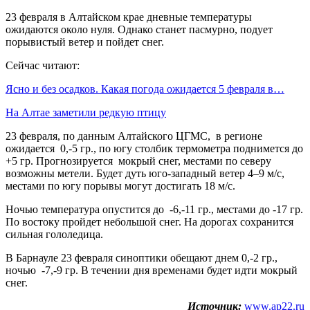
23 февраля в Алтайском крае дневные температуры
ожидаются около нуля. Однако станет пасмурно, подует
порывистый ветер и пойдет снег.
Сейчас читают:
Ясно и без осадков. Какая погода ожидается 5 февраля в…
На Алтае заметили редкую птицу
23 февраля, по данным Алтайского ЦГМС, в регионе
ожидается 0,-5 гр., по югу столбик термометра поднимется до
+5 гр. Прогнозируется мокрый снег, местами по северу
возможны метели. Будет дуть юго-западный ветер 4–9 м/с,
местами по югу порывы могут достигать 18 м/с.
Ночью температура опустится до -6,-11 гр., местами до -17 гр.
По востоку пройдет небольшой снег. На дорогах сохранится
сильная гололедица.
В Барнауле 23 февраля синоптики обещают днем 0,-2 гр.,
ночью -7,-9 гр. В течении дня временами будет идти мокрый
снег.
Источник:
www.ap22.ru