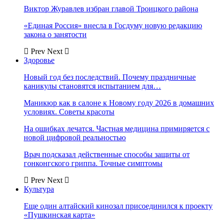
Виктор Журавлев избран главой Троицкого района
«Единая Россия» внесла в Госдуму новую редакцию
закона о занятости
Prev
Next
Здоровье
Новый год без последствий. Почему праздничные
каникулы становятся испытанием для…
Маникюр как в салоне к Новому году 2026 в домашних
условиях. Советы красоты
На ошибках лечатся. Частная медицина примиряется с
новой цифровой реальностью
Врач подсказал действенные способы защиты от
гонконгского гриппа. Точные симптомы
Prev
Next
Культура
Еще один алтайский кинозал присоединился к проекту
«Пушкинская карта»