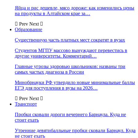
Яйца и рис дешевле, мясо дороже: как изменились цены
на продукты в Алтайском крае за…
Prev
Next
Образование
Существенную часть платных мест сократят в вузах
Студентов МГПУ массово вынуждают перевестись в
другие университеты. Комментарий…
Главные угрозы здоровью школьников: названы три
самых частых диагноза в России
Минобрнауки РФ утвердило новые минимальные баллы
ЕГЭ для поступления в вузы на 2026…
Prev
Next
Транспорт
Пробки сковали дороги вечернего Барнаула. Куда не
стоит ехать
Утренние девятибалльные пробки сковали Барнаул. Куда
не стоит ехать