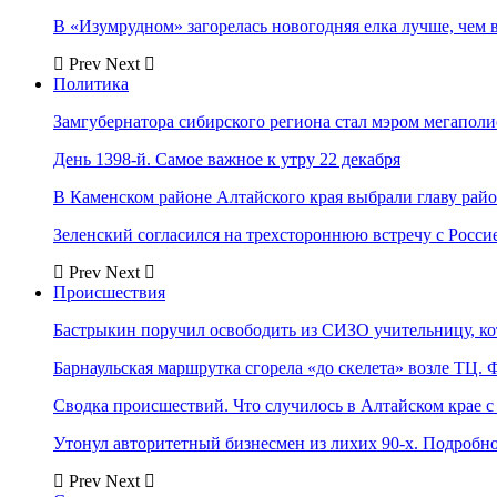
В «Изумрудном» загорелась новогодняя елка лучше, чем 
Prev
Next
Политика
Замгубернатора сибирского региона стал мэром мегаполи
День 1398-й. Самое важное к утру 22 декабря
В Каменском районе Алтайского края выбрали главу рай
Зеленский согласился на трехстороннюю встречу с Росси
Prev
Next
Происшествия
Бастрыкин поручил освободить из СИЗО учительницу, 
Барнаульская маршрутка сгорела «до скелета» возле ТЦ. 
Сводка происшествий. Что случилось в Алтайском крае с 
Утонул авторитетный бизнесмен из лихих 90-х. Подробн
Prev
Next