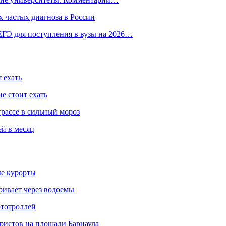
 частых диагноза в России
ГЭ для поступления в вузы на 2026…
 ехать
е стоит ехать
трассе в сильный мороз
ей в месяц
ые курорты
ривает через водоемы
ототроллей
ристов на площади Барнаула