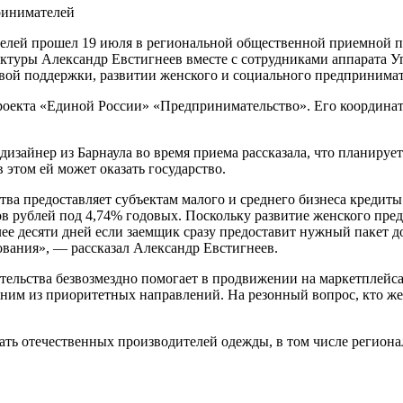
елей прошел 19 июля в региональной общественной приемной п
ктуры Александр Евстигнеев вместе с сотрудниками аппарата У
овой поддержки, развитии женского и социального предпринима
оекта «Единой России» «Предпринимательство». Его координато
зайнер из Барнаула во время приема рассказала, что планирует
 этом ей может оказать государство.
а предоставляет субъектам малого и среднего бизнеса кредиты
ов рублей под 4,74% годовых. Поскольку развитие женского пред
ее десяти дней если заемщик сразу предоставит нужный пакет 
ования», — рассказал Александр Евстигнеев.
льства безвозмездно помогает в продвижении на маркетплейсах
дним из приоритетных направлений. На резонный вопрос, кто же
ть отечественных производителей одежды, в том числе регион