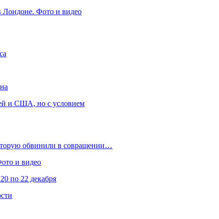
в Лондоне. Фото и видео
са
она
ей и США, но с условием
которую обвинили в совращении…
Фото и видео
20 по 22 декабря
ости