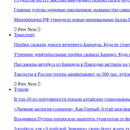
Главные угрозы здоровью школьников: названы три самых
Минобрнауки РФ утвердило новые минимальные баллы Е
Prev
Next
Транспорт
Пробки сковали дороги вечернего Барнаула. Куда не стоит
Утренние девятибалльные пробки сковали Барнаул. Куда н
Пассажиры автобуса из Барнаула в Павлодар застряли на 
Таксисты в России теперь зарабатывают до 500 тыс. рубл
Prev
Next
Туризм
В топ-10 по популярности попали алтайские горнолыжн
«Древняя экология сознания». Как Горный Алтай разгова
Владимира Путина попросили защитить турагентов от ф
Автобусы для «Алтайской Зимовки» скоро будут ждать ту