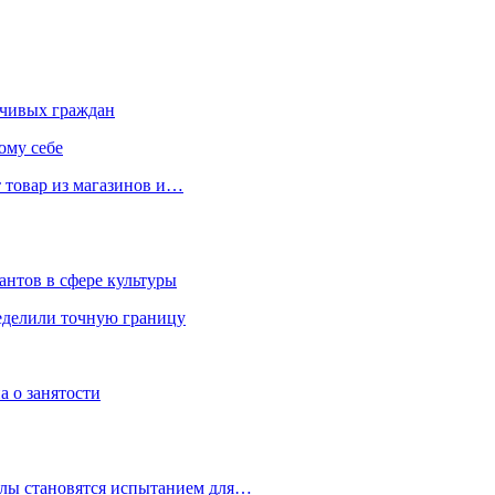
чивых граждан
ому себе
 товар из магазинов и…
антов в сфере культуры
еделили точную границу
а о занятости
улы становятся испытанием для…