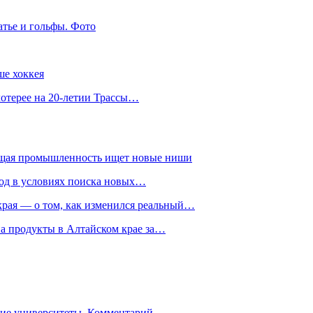
атье и гольфы. Фото
ше хоккея
лотерее на 20-летии Трассы…
ющая промышленность ищет новые ниши
год в условиях поиска новых…
рая — о том, как изменился реальный…
на продукты в Алтайском крае за…
гие университеты. Комментарий…