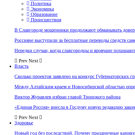
Политика
Экономика
Образование
Происшествия
В Славгороде мошенники продолжают обманывать довер
Россияне выступили за бесплатные переводы средств сам
Нередки случаи, когда славгородцы и яровчане похищают
Prev
Next
Власть
Сколько проектов заявлено на конкурс Губернаторских гр
Между Алтайским краем и Новосибирской областью опр
Виктор Журавлев избран главой Троицкого района
«Единая Россия» внесла в Госдуму новую редакцию закон
Prev
Next
Здоровье
Новый год без последствий. Почему праздничные каник