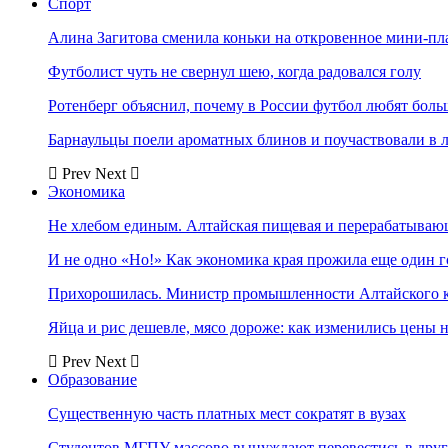
Спорт
Алина Загитова сменила коньки на откровенное мини-пл
Футболист чуть не свернул шею, когда радовался голу
Ротенберг объяснил, почему в России футбол любят боль
Барнаульцы поели ароматных блинов и поучаствовали в 
Prev
Next
Экономика
Не хлебом единым. Алтайская пищевая и перерабатыва
И не одно «Но!» Как экономика края прожила еще один 
Прихорошилась. Министр промышленности Алтайского к
Яйца и рис дешевле, мясо дороже: как изменились цены 
Prev
Next
Образование
Существенную часть платных мест сократят в вузах
Студентов МГПУ массово вынуждают перевестись в дру