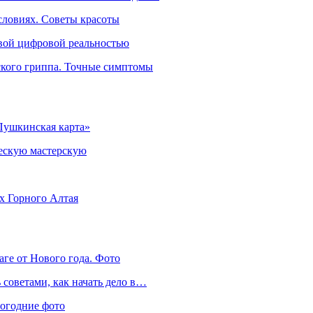
словиях. Советы красоты
овой цифровой реальностью
ского гриппа. Точные симптомы
Пушкинская карта»
ческую мастерскую
ях Горного Алтая
аге от Нового года. Фото
советами, как начать дело в…
вогодние фото