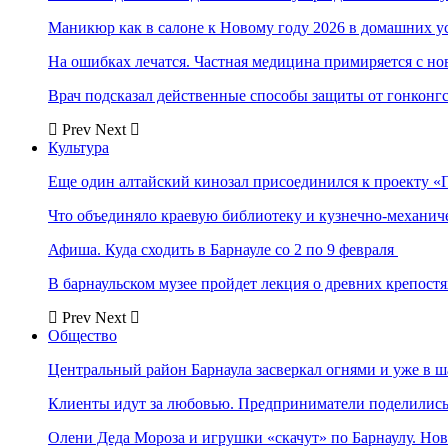
Маникюр как в салоне к Новому году 2026 в домашних у
На ошибках лечатся. Частная медицина примиряется с н
Врач подсказал действенные способы защиты от гонконг
Prev
Next
Культура
Еще один алтайский кинозал присоединился к проекту «
Что объединяло краевую библиотеку и кузнечно-механи
Афиша. Куда сходить в Барнауле со 2 по 9 февраля
В барнаульском музее пройдет лекция о древних крепост
Prev
Next
Общество
Центральный район Барнаула засверкал огнями и уже в ш
Клиенты идут за любовью. Предприниматели поделились 
Олени Деда Мороза и игрушки «скачут» по Барнаулу. Но