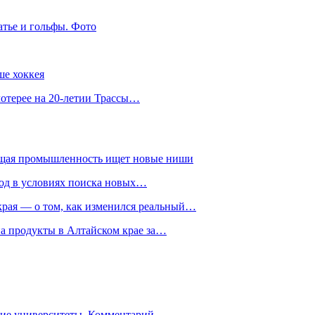
атье и гольфы. Фото
ше хоккея
лотерее на 20-летии Трассы…
ющая промышленность ищет новые ниши
год в условиях поиска новых…
рая — о том, как изменился реальный…
на продукты в Алтайском крае за…
гие университеты. Комментарий…