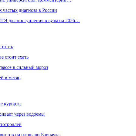
 частых диагноза в России
ГЭ для поступления в вузы на 2026…
 ехать
е стоит ехать
трассе в сильный мороз
ей в месяц
ые курорты
ривает через водоемы
ототроллей
ристов на площади Барнаула