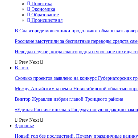
Политика
Экономика
Образование
Происшествия
В Славгороде мошенники продолжают обманывать довер
Россияне выступили за бесплатные переводы средств сам
Нередки случаи, когда славгородцы и яровчане похищают
Prev
Next
Власть
Сколько проектов заявлено на конкурс Губернаторских гр
Между Алтайским краем и Новосибирской областью опр
Виктор Журавлев избран главой Троицкого района
«Единая Россия» внесла в Госдуму новую редакцию закон
Prev
Next
Здоровье
Новый год без последствий. Почему праздничные каник