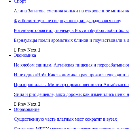
Спорт
Алина Загитова сменила коньки на откровенное мини-пл
Футболист чуть не свернул шею, когда радовался голу
Ротенберг объяснил, почему в России футбол любят боль
Барнаульцы поели ароматных блинов и поучаствовали в 
Prev
Next
Экономика
Не хлебом единым. Алтайская пищевая и перерабатыва
И не одно «Но!» Как экономика края прожила еще один 
Прихорошилась. Министр промышленности Алтайского к
Яйца и рис дешевле, мясо дороже: как изменились цены 
Prev
Next
Образование
Существенную часть платных мест сократят в вузах
Студентов МГПУ массово вынуждают перевестись в дру