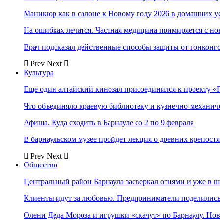
Маникюр как в салоне к Новому году 2026 в домашних у
На ошибках лечатся. Частная медицина примиряется с н
Врач подсказал действенные способы защиты от гонконг
Prev
Next
Культура
Еще один алтайский кинозал присоединился к проекту «
Что объединяло краевую библиотеку и кузнечно-механи
Афиша. Куда сходить в Барнауле со 2 по 9 февраля
В барнаульском музее пройдет лекция о древних крепост
Prev
Next
Общество
Центральный район Барнаула засверкал огнями и уже в ш
Клиенты идут за любовью. Предприниматели поделились 
Олени Деда Мороза и игрушки «скачут» по Барнаулу. Но