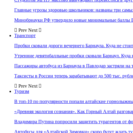
Главные угрозы здоровью школьников: названы три самых
Минобрнауки РФ утвердило новые минимальные баллы Е
Prev
Next
Транспорт
Пробки сковали дороги вечернего Барнаула. Куда не стоит
Утренние девятибалльные пробки сковали Барнаул. Куда н
Пассажиры автобуса из Барнаула в Павлодар застряли на 
Таксисты в России теперь зарабатывают до 500 тыс. рубл
Prev
Next
Туризм
В топ-10 по популярности попали алтайские горнолыжн
«Древняя экология сознания». Как Горный Алтай разгова
Владимира Путина попросили защитить турагентов от ф
Автобусы для «Алтайской Зимовки» скоро будут ждать ту