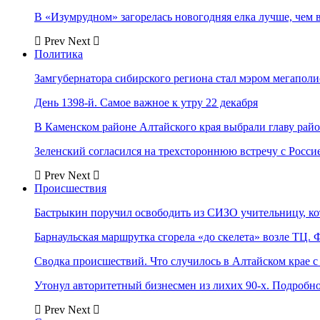
В «Изумрудном» загорелась новогодняя елка лучше, чем 
Prev
Next
Политика
Замгубернатора сибирского региона стал мэром мегаполи
День 1398-й. Самое важное к утру 22 декабря
В Каменском районе Алтайского края выбрали главу рай
Зеленский согласился на трехстороннюю встречу с Росси
Prev
Next
Происшествия
Бастрыкин поручил освободить из СИЗО учительницу, 
Барнаульская маршрутка сгорела «до скелета» возле ТЦ. 
Сводка происшествий. Что случилось в Алтайском крае с 
Утонул авторитетный бизнесмен из лихих 90-х. Подробн
Prev
Next