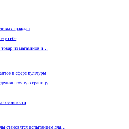
чивых граждан
ому себе
 товар из магазинов и…
антов в сфере культуры
еделили точную границу
а о занятости
улы становятся испытанием для…