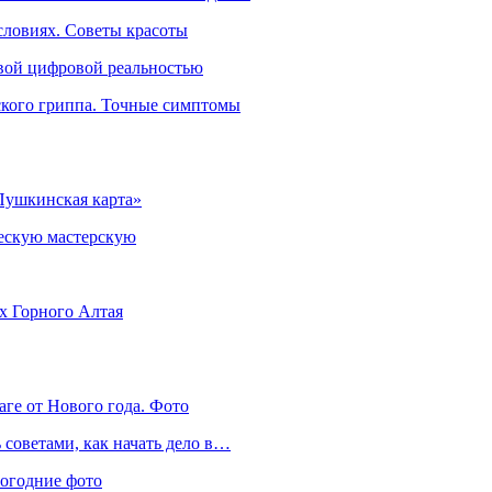
словиях. Советы красоты
овой цифровой реальностью
ского гриппа. Точные симптомы
Пушкинская карта»
ческую мастерскую
ях Горного Алтая
аге от Нового года. Фото
советами, как начать дело в…
вогодние фото