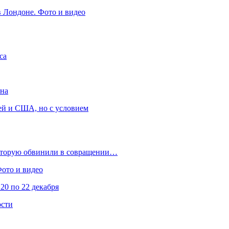
в Лондоне. Фото и видео
са
она
ей и США, но с условием
которую обвинили в совращении…
Фото и видео
20 по 22 декабря
ости