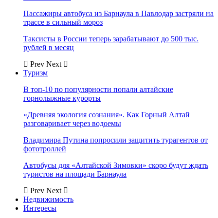
Пассажиры автобуса из Барнаула в Павлодар застряли на
трассе в сильный мороз
Таксисты в России теперь зарабатывают до 500 тыс.
рублей в месяц
Prev
Next
Туризм
В топ-10 по популярности попали алтайские
горнолыжные курорты
«Древняя экология сознания». Как Горный Алтай
разговаривает через водоемы
Владимира Путина попросили защитить турагентов от
фототроллей
Автобусы для «Алтайской Зимовки» скоро будут ждать
туристов на площади Барнаула
Prev
Next
Недвижимость
Интересы