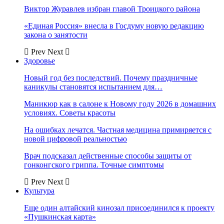
Виктор Журавлев избран главой Троицкого района
«Единая Россия» внесла в Госдуму новую редакцию
закона о занятости
Prev
Next
Здоровье
Новый год без последствий. Почему праздничные
каникулы становятся испытанием для…
Маникюр как в салоне к Новому году 2026 в домашних
условиях. Советы красоты
На ошибках лечатся. Частная медицина примиряется с
новой цифровой реальностью
Врач подсказал действенные способы защиты от
гонконгского гриппа. Точные симптомы
Prev
Next
Культура
Еще один алтайский кинозал присоединился к проекту
«Пушкинская карта»