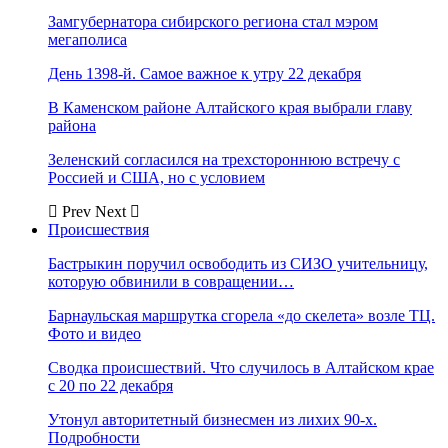
Замгубернатора сибирского региона стал мэром
мегаполиса
День 1398-й. Самое важное к утру 22 декабря
В Каменском районе Алтайского края выбрали главу
района
Зеленский согласился на трехстороннюю встречу с
Россией и США, но с условием
Prev
Next
Происшествия
Бастрыкин поручил освободить из СИЗО учительницу,
которую обвинили в совращении…
Барнаульская маршрутка сгорела «до скелета» возле ТЦ.
Фото и видео
Сводка происшествий. Что случилось в Алтайском крае
с 20 по 22 декабря
Утонул авторитетный бизнесмен из лихих 90-х.
Подробности