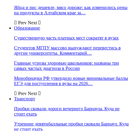
Яйца и рис дешевле, мясо дороже: как изменились цены
на продукты в Алтайском крае за…
Prev
Next
Образование
Существенную часть платных мест сократят в вузах
Студентов МГПУ массово вынуждают перевестись в
другие университеты. Комментарий…
Главные угрозы здоровью школьников: названы три
самых частых диагноза в России
Минобрнауки РФ утвердило новые минимальные баллы
ЕГЭ для поступления в вузы на 2026…
Prev
Next
Транспорт
Пробки сковали дороги вечернего Барнаула. Куда не
стоит ехать
Утренние девятибалльные пробки сковали Барнаул. Куда
не стоит ехать