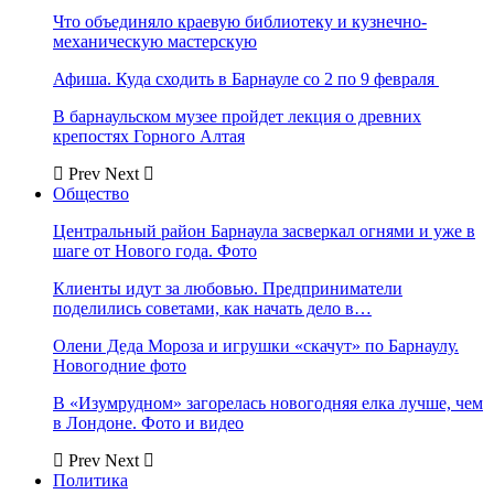
Что объединяло краевую библиотеку и кузнечно-
механическую мастерскую
Афиша. Куда сходить в Барнауле со 2 по 9 февраля
В барнаульском музее пройдет лекция о древних
крепостях Горного Алтая
Prev
Next
Общество
Центральный район Барнаула засверкал огнями и уже в
шаге от Нового года. Фото
Клиенты идут за любовью. Предприниматели
поделились советами, как начать дело в…
Олени Деда Мороза и игрушки «скачут» по Барнаулу.
Новогодние фото
В «Изумрудном» загорелась новогодняя елка лучше, чем
в Лондоне. Фото и видео
Prev
Next
Политика