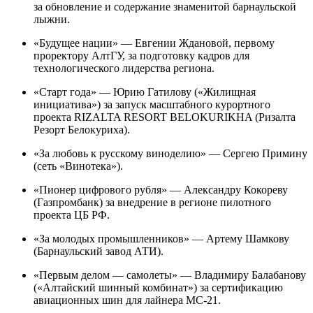
за обновление и содержание знаменитой барнаульской
лыжни.
«Будущее нации» — Евгении Ждановой, первому
проректору АлтГУ, за подготовку кадров для
технологического лидерства региона.
«Старт года» — Юрию Гатилову («Жилищная
инициатива») за запуск масштабного курортного
проекта RIZALTA RESORT BELOKURIKHA (Ризалта
Резорт Белокуриха).
«За любовь к русскому виноделию» — Сергею Примину
(сеть «Винотека»).
«Пионер цифрового рубля» — Александру Кокореву
(Газпромбанк) за внедрение в регионе пилотного
проекта ЦБ РФ.
«За молодых промышленников» — Артему Шамкову
(Барнаульский завод АТИ).
«Первым делом — самолеты» — Владимиру Балабанову
(«Алтайский шинный комбинат») за сертификацию
авиационных шин для лайнера МС-21.