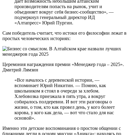
дает возможность небольшим алтайским
производителям попасть на рынок, учит и
объединяет вокруг себя бизнес-сообщество», —
подчеркнул генеральный директор ИД
«Алтапресс» Юрий Пургин.
Сам победитель считает, что истоки его философии лежат в
простых человеческих историях:
Церемония награждения премии «Менеджер года – 2025».
Дмитрий Лямзин
«Все началось с деревенской истории, —
вспоминает Юрий Никитин. — Помню, как
школьником я стоял в очереди за хлебом.
Хлебовозка приезжала в пять утра, а вокруг
собиралось полдеревни. И вот эти разговоры о
жизни, о том, кто как провел день, у кого болеет
корова, у кого как дела, — вот что стало для нас
основой».
Именно эти детские воспоминания о простом общении с
ближними легли в основу миссии «Аникса»: находясь по