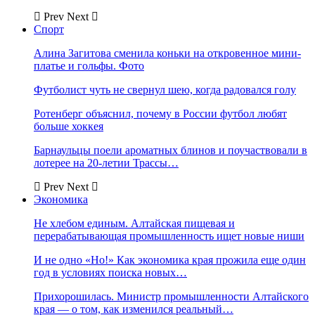
Prev
Next
Спорт
Алина Загитова сменила коньки на откровенное мини-
платье и гольфы. Фото
Футболист чуть не свернул шею, когда радовался голу
Ротенберг объяснил, почему в России футбол любят
больше хоккея
Барнаульцы поели ароматных блинов и поучаствовали в
лотерее на 20-летии Трассы…
Prev
Next
Экономика
Не хлебом единым. Алтайская пищевая и
перерабатывающая промышленность ищет новые ниши
И не одно «Но!» Как экономика края прожила еще один
год в условиях поиска новых…
Прихорошилась. Министр промышленности Алтайского
края — о том, как изменился реальный…