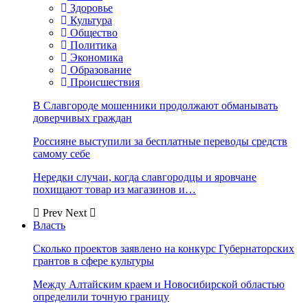
Здоровье
Культура
Общество
Политика
Экономика
Образование
Происшествия
В Славгороде мошенники продолжают обманывать
доверчивых граждан
Россияне выступили за бесплатные переводы средств
самому себе
Нередки случаи, когда славгородцы и яровчане
похищают товар из магазинов и…
Prev
Next
Власть
Сколько проектов заявлено на конкурс Губернаторских
грантов в сфере культуры
Между Алтайским краем и Новосибирской областью
определили точную границу