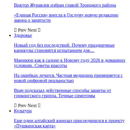
Виктор Журавлев избран главой Троицкого района
«Единая Россия» внесла в Госдуму новую редакцию
закона о занятости
Prev
Next
Здоровье
Новый год без последствий. Почему праздничные
каникулы становятся испытанием для…
Маникюр как в салоне к Новому году 2026 в домашних
условиях. Советы красоты
На ошибках лечатся. Частная медицина примиряется с
новой цифровой реальностью
Врач подсказал действенные способы защиты от
гонконгского гриппа. Точные симптомы
Prev
Next
Культура
Еще один алтайский кинозал присоединился к проекту
«Пушкинская карта»