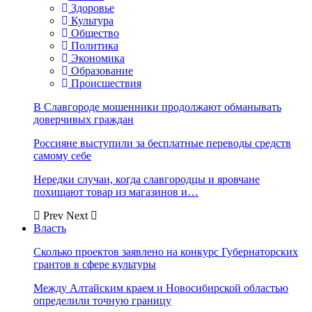
Здоровье
Культура
Общество
Политика
Экономика
Образование
Происшествия
В Славгороде мошенники продолжают обманывать
доверчивых граждан
Россияне выступили за бесплатные переводы средств
самому себе
Нередки случаи, когда славгородцы и яровчане
похищают товар из магазинов и…
Prev
Next
Власть
Сколько проектов заявлено на конкурс Губернаторских
грантов в сфере культуры
Между Алтайским краем и Новосибирской областью
определили точную границу