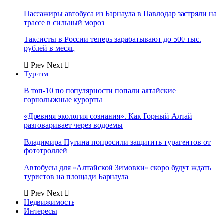
Пассажиры автобуса из Барнаула в Павлодар застряли на
трассе в сильный мороз
Таксисты в России теперь зарабатывают до 500 тыс.
рублей в месяц
Prev
Next
Туризм
В топ-10 по популярности попали алтайские
горнолыжные курорты
«Древняя экология сознания». Как Горный Алтай
разговаривает через водоемы
Владимира Путина попросили защитить турагентов от
фототроллей
Автобусы для «Алтайской Зимовки» скоро будут ждать
туристов на площади Барнаула
Prev
Next
Недвижимость
Интересы