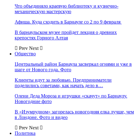
Что объединяло краевую библиотеку и кузнечно-
механическую мастерскую
Афиша. Куда сходить в Барнауле со 2 по 9 февраля
В барнаульском музее пройдет лекция о древних
крепостях Горного Алтая
Prev
Next
Общество
Центральный район Барнаула засверкал огнями и уже в
шаге от Нового года. Фото
Клиенты идут за любовью. Предприниматели
поделились советами, как начать дело в…
Олени Деда Мороза и игрушки «скачут» по Барнаулу.
Новогодние фото
В «Изумрудном» загорелась новогодняя елка лучше, чем
в Лондоне. Фото и видео
Prev
Next
Политика