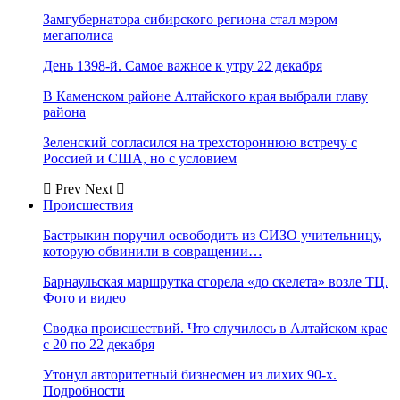
Замгубернатора сибирского региона стал мэром
мегаполиса
День 1398-й. Самое важное к утру 22 декабря
В Каменском районе Алтайского края выбрали главу
района
Зеленский согласился на трехстороннюю встречу с
Россией и США, но с условием
Prev
Next
Происшествия
Бастрыкин поручил освободить из СИЗО учительницу,
которую обвинили в совращении…
Барнаульская маршрутка сгорела «до скелета» возле ТЦ.
Фото и видео
Сводка происшествий. Что случилось в Алтайском крае
с 20 по 22 декабря
Утонул авторитетный бизнесмен из лихих 90-х.
Подробности