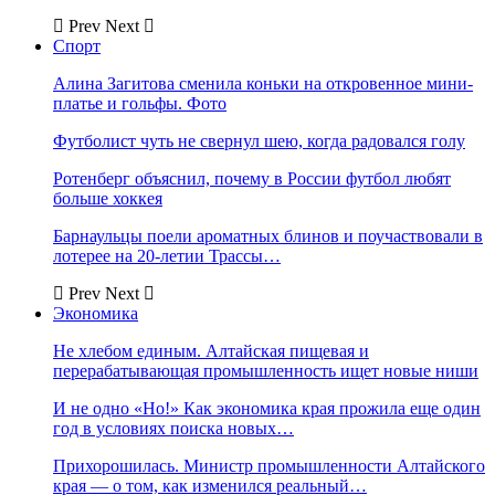
Prev
Next
Спорт
Алина Загитова сменила коньки на откровенное мини-
платье и гольфы. Фото
Футболист чуть не свернул шею, когда радовался голу
Ротенберг объяснил, почему в России футбол любят
больше хоккея
Барнаульцы поели ароматных блинов и поучаствовали в
лотерее на 20-летии Трассы…
Prev
Next
Экономика
Не хлебом единым. Алтайская пищевая и
перерабатывающая промышленность ищет новые ниши
И не одно «Но!» Как экономика края прожила еще один
год в условиях поиска новых…
Прихорошилась. Министр промышленности Алтайского
края — о том, как изменился реальный…