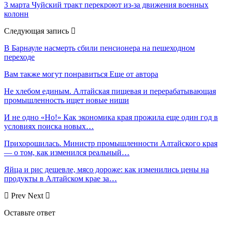
3 марта Чуйский тракт перекроют из-за движения военных
колонн
Следующая запись
В Барнауле насмерть сбили пенсионера на пешеходном
переходе
Вам также могут понравиться
Еще от автора
Не хлебом единым. Алтайская пищевая и перерабатывающая
промышленность ищет новые ниши
И не одно «Но!» Как экономика края прожила еще один год в
условиях поиска новых…
Прихорошилась. Министр промышленности Алтайского края
— о том, как изменился реальный…
Яйца и рис дешевле, мясо дороже: как изменились цены на
продукты в Алтайском крае за…
Prev
Next
Оставьте ответ