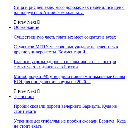
Яйца и рис дешевле, мясо дороже: как изменились цены
на продукты в Алтайском крае за…
Prev
Next
Образование
Существенную часть платных мест сократят в вузах
Студентов МГПУ массово вынуждают перевестись в
другие университеты. Комментарий…
Главные угрозы здоровью школьников: названы три
самых частых диагноза в России
Минобрнауки РФ утвердило новые минимальные баллы
ЕГЭ для поступления в вузы на 2026…
Prev
Next
Транспорт
Пробки сковали дороги вечернего Барнаула. Куда не
стоит ехать
Утренние девятибалльные пробки сковали Барнаул. Куда
не стоит ехать