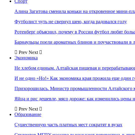
Спорт
Алина Загитова сменила коньки на откровенное мини-пл
Футболист чуть не свернул шею, когда радовался голу
Ротенберг объяснил, почему в России футбол любят боль
Барнаульцы поели ароматных блинов и поучаствовали в 
Prev
Next
Экономика
Не хлебом единым. Алтайская пищевая и перерабатыва
И не одно «Но!» Как экономика края прожила еще один 
Прихорошилась. Министр промышленности Алтайского к
Яйца и рис дешевле, мясо дороже: как изменились цены 
Prev
Next
Образование
Существенную часть платных мест сократят в вузах
Студентов МГПУ массово вынуждают перевестись в дру