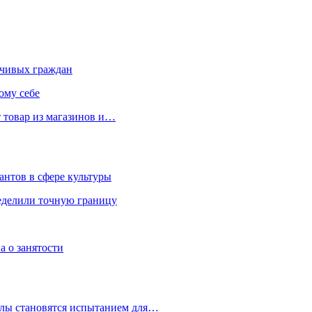
чивых граждан
ому себе
 товар из магазинов и…
антов в сфере культуры
еделили точную границу
а о занятости
улы становятся испытанием для…