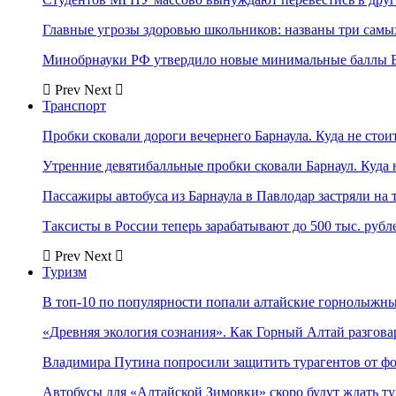
Главные угрозы здоровью школьников: названы три самых
Минобрнауки РФ утвердило новые минимальные баллы Е
Prev
Next
Транспорт
Пробки сковали дороги вечернего Барнаула. Куда не стоит
Утренние девятибалльные пробки сковали Барнаул. Куда н
Пассажиры автобуса из Барнаула в Павлодар застряли на 
Таксисты в России теперь зарабатывают до 500 тыс. рубл
Prev
Next
Туризм
В топ-10 по популярности попали алтайские горнолыжн
«Древняя экология сознания». Как Горный Алтай разгова
Владимира Путина попросили защитить турагентов от ф
Автобусы для «Алтайской Зимовки» скоро будут ждать ту