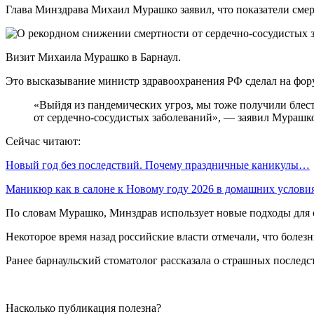
Глава Минздрава Михаил Мурашко заявил, что показатели смер
Визит Михаила Мурашко в Барнаул.
Это высказывание министр здравоохранения РФ сделал на фо
«Выйдя из пандемических угроз, мы тоже получили блес
от сердечно-сосудистых заболеваний», — заявил Мурашк
Сейчас читают:
Новый год без последствий. Почему праздничные каникулы…
Маникюр как в салоне к Новому году 2026 в домашних услов
По cловам Мурашко, Минздрав использует новые подходы для 
Некоторое время назад российские власти отмечали, что боле
Ранее барнаульский стоматолог рассказала о страшных последс
Насколько публикация полезна?