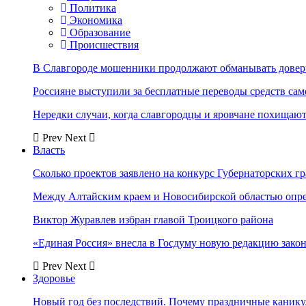
Политика
Экономика
Образование
Происшествия
В Славгороде мошенники продолжают обманывать довер
Россияне выступили за бесплатные переводы средств сам
Нередки случаи, когда славгородцы и яровчане похищают
Prev
Next
Власть
Сколько проектов заявлено на конкурс Губернаторских гр
Между Алтайским краем и Новосибирской областью опр
Виктор Журавлев избран главой Троицкого района
«Единая Россия» внесла в Госдуму новую редакцию закон
Prev
Next
Здоровье
Новый год без последствий. Почему праздничные каник