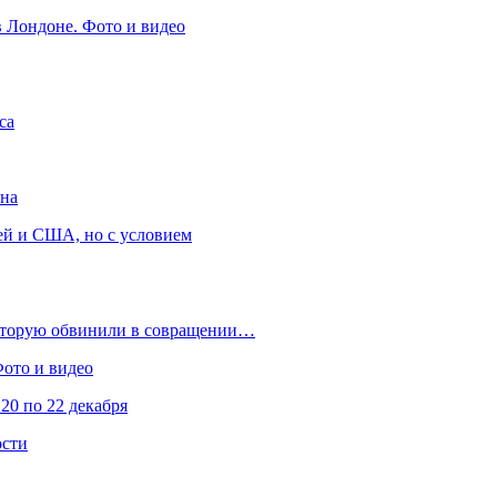
в Лондоне. Фото и видео
са
она
ей и США, но с условием
которую обвинили в совращении…
Фото и видео
20 по 22 декабря
ости