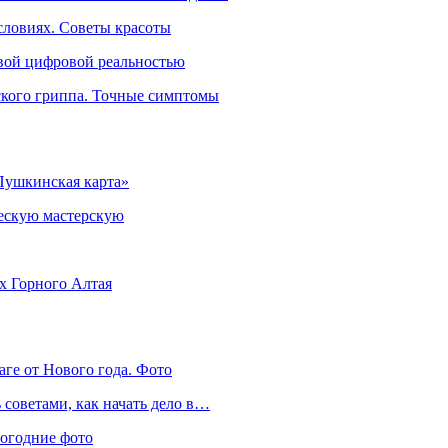
словиях. Советы красоты
овой цифровой реальностью
ского гриппа. Точные симптомы
Пушкинская карта»
ческую мастерскую
ях Горного Алтая
аге от Нового года. Фото
советами, как начать дело в…
вогодние фото