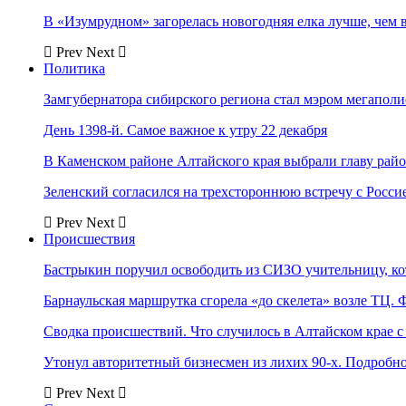
В «Изумрудном» загорелась новогодняя елка лучше, чем 
Prev
Next
Политика
Замгубернатора сибирского региона стал мэром мегаполи
День 1398-й. Самое важное к утру 22 декабря
В Каменском районе Алтайского края выбрали главу рай
Зеленский согласился на трехстороннюю встречу с Росси
Prev
Next
Происшествия
Бастрыкин поручил освободить из СИЗО учительницу, 
Барнаульская маршрутка сгорела «до скелета» возле ТЦ. 
Сводка происшествий. Что случилось в Алтайском крае с 
Утонул авторитетный бизнесмен из лихих 90-х. Подробн
Prev
Next