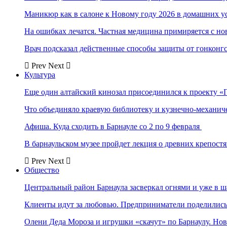
Маникюр как в салоне к Новому году 2026 в домашних у
На ошибках лечатся. Частная медицина примиряется с н
Врач подсказал действенные способы защиты от гонконг
Prev
Next
Культура
Еще один алтайский кинозал присоединился к проекту «
Что объединяло краевую библиотеку и кузнечно-механи
Афиша. Куда сходить в Барнауле со 2 по 9 февраля
В барнаульском музее пройдет лекция о древних крепост
Prev
Next
Общество
Центральный район Барнаула засверкал огнями и уже в ш
Клиенты идут за любовью. Предприниматели поделились 
Олени Деда Мороза и игрушки «скачут» по Барнаулу. Но