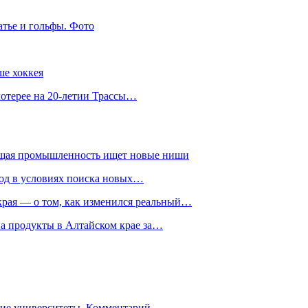
атье и гольфы. Фото
ше хоккея
лотерее на 20-летии Трассы…
ющая промышленность ищет новые ниши
год в условиях поиска новых…
рая — о том, как изменился реальный…
на продукты в Алтайском крае за…
гие университеты. Комментарий…