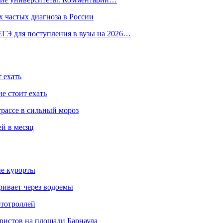
 частых диагноза в России
ГЭ для поступления в вузы на 2026…
 ехать
е стоит ехать
трассе в сильный мороз
ей в месяц
ые курорты
ривает через водоемы
ототроллей
ристов на площади Барнаула