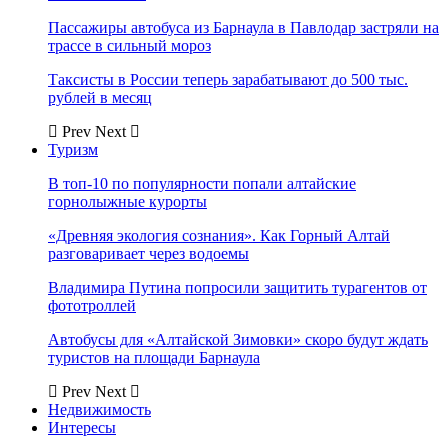
Пассажиры автобуса из Барнаула в Павлодар застряли на
трассе в сильный мороз
Таксисты в России теперь зарабатывают до 500 тыс.
рублей в месяц
Prev
Next
Туризм
В топ-10 по популярности попали алтайские
горнолыжные курорты
«Древняя экология сознания». Как Горный Алтай
разговаривает через водоемы
Владимира Путина попросили защитить турагентов от
фототроллей
Автобусы для «Алтайской Зимовки» скоро будут ждать
туристов на площади Барнаула
Prev
Next
Недвижимость
Интересы