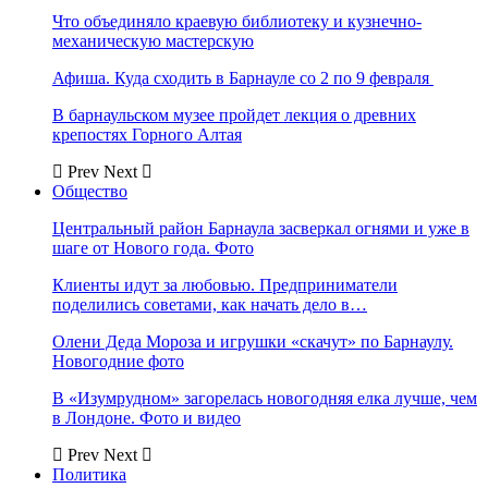
Что объединяло краевую библиотеку и кузнечно-
механическую мастерскую
Афиша. Куда сходить в Барнауле со 2 по 9 февраля
В барнаульском музее пройдет лекция о древних
крепостях Горного Алтая
Prev
Next
Общество
Центральный район Барнаула засверкал огнями и уже в
шаге от Нового года. Фото
Клиенты идут за любовью. Предприниматели
поделились советами, как начать дело в…
Олени Деда Мороза и игрушки «скачут» по Барнаулу.
Новогодние фото
В «Изумрудном» загорелась новогодняя елка лучше, чем
в Лондоне. Фото и видео
Prev
Next
Политика