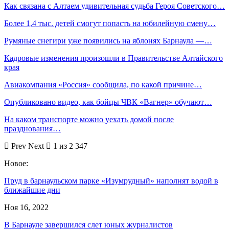
Как связана с Алтаем удивительная судьба Героя Советского…
Более 1,4 тыс. детей смогут попасть на юбилейную смену…
Румяные снегири уже появились на яблонях Барнаула —…
Кадровые изменения произошли в Правительстве Алтайского
края
Авиакомпания «Россия» сообщила, по какой причине…
Опубликовано видео, как бойцы ЧВК «Вагнер» обучают…
На каком транспорте можно уехать домой после
празднования…
Prev
Next
1 из 2 347
Новое:
Пруд в барнаульском парке «Изумрудный» наполнят водой в
ближайшие дни
Ноя 16, 2022
В Барнауле завершился слет юных журналистов