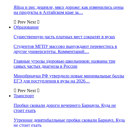
Яйца и рис дешевле, мясо дороже: как изменились цены
на продукты в Алтайском крае за…
Prev
Next
Образование
Существенную часть платных мест сократят в вузах
Студентов МГПУ массово вынуждают перевестись в
другие университеты. Комментарий…
Главные угрозы здоровью школьников: названы три
самых частых диагноза в России
Минобрнауки РФ утвердило новые минимальные баллы
ЕГЭ для поступления в вузы на 2026…
Prev
Next
Транспорт
Пробки сковали дороги вечернего Барнаула. Куда не
стоит ехать
Утренние девятибалльные пробки сковали Барнаул. Куда
не стоит ехать