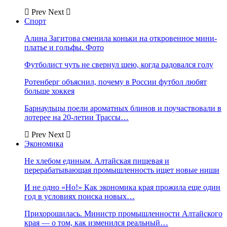
Prev
Next
Спорт
Алина Загитова сменила коньки на откровенное мини-
платье и гольфы. Фото
Футболист чуть не свернул шею, когда радовался голу
Ротенберг объяснил, почему в России футбол любят
больше хоккея
Барнаульцы поели ароматных блинов и поучаствовали в
лотерее на 20-летии Трассы…
Prev
Next
Экономика
Не хлебом единым. Алтайская пищевая и
перерабатывающая промышленность ищет новые ниши
И не одно «Но!» Как экономика края прожила еще один
год в условиях поиска новых…
Прихорошилась. Министр промышленности Алтайского
края — о том, как изменился реальный…