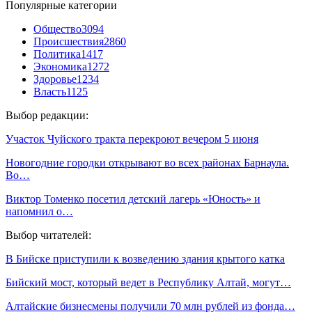
Популярные категории
Общество
3094
Происшествия
2860
Политика
1417
Экономика
1272
Здоровье
1234
Власть
1125
Выбор редакции:
Участок Чуйского тракта перекроют вечером 5 июня
Новогодние городки открывают во всех районах Барнаула.
Во…
Виктор Томенко посетил детский лагерь «Юность» и
напомнил о…
Выбор читателей:
В Бийске приступили к возведению здания крытого катка
Бийский мост, который ведет в Республику Алтай, могут…
Алтайские бизнесмены получили 70 млн рублей из фонда…