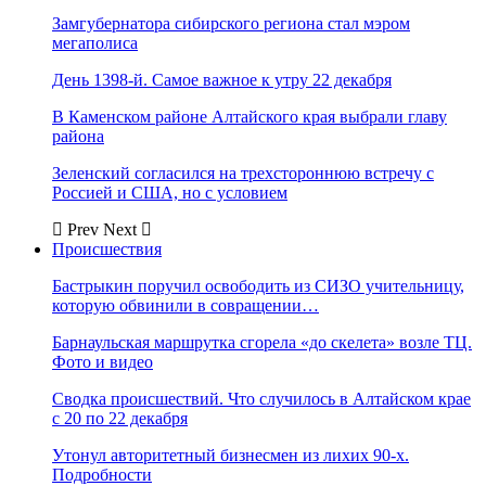
Замгубернатора сибирского региона стал мэром
мегаполиса
День 1398-й. Самое важное к утру 22 декабря
В Каменском районе Алтайского края выбрали главу
района
Зеленский согласился на трехстороннюю встречу с
Россией и США, но с условием
Prev
Next
Происшествия
Бастрыкин поручил освободить из СИЗО учительницу,
которую обвинили в совращении…
Барнаульская маршрутка сгорела «до скелета» возле ТЦ.
Фото и видео
Сводка происшествий. Что случилось в Алтайском крае
с 20 по 22 декабря
Утонул авторитетный бизнесмен из лихих 90-х.
Подробности