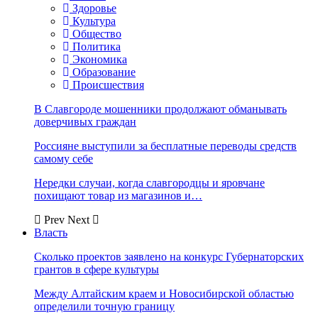
Здоровье
Культура
Общество
Политика
Экономика
Образование
Происшествия
В Славгороде мошенники продолжают обманывать
доверчивых граждан
Россияне выступили за бесплатные переводы средств
самому себе
Нередки случаи, когда славгородцы и яровчане
похищают товар из магазинов и…
Prev
Next
Власть
Сколько проектов заявлено на конкурс Губернаторских
грантов в сфере культуры
Между Алтайским краем и Новосибирской областью
определили точную границу