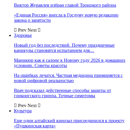
Виктор Журавлев избран главой Троицкого района
«Единая Россия» внесла в Госдуму новую редакцию
закона о занятости
Prev
Next
Здоровье
Новый год без последствий. Почему праздничные
каникулы становятся испытанием для…
Маникюр как в салоне к Новому году 2026 в домашних
условиях. Советы красоты
На ошибках лечатся. Частная медицина примиряется с
новой цифровой реальностью
Врач подсказал действенные способы защиты от
гонконгского гриппа. Точные симптомы
Prev
Next
Культура
Еще один алтайский кинозал присоединился к проекту
«Пушкинская карта»