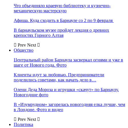
Что объединяло краевую библиотеку и кузнечно-
механическую мастерскую
Афиша. Куда сходить в Барнауле со 2 по 9 февраля
В барнаульском музее пройдет лекция о древних
крепостях Горного Алтая
Prev
Next
Общество
Центральный район Барнаула засверкал огнями и уже в
шаге от Нового года. Фото
Клиенты идут за любовью. Предприниматели
поделились советами, как начать дело в…
Олени Деда Мороза и игрушки «скачут» по Барнаулу.
Новогодние фото
В «Изумрудном» загорелась новогодняя елка лучше, чем
в Лондоне. Фото и видео
Prev
Next
Политика