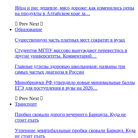
Яйца и рис дешевле, мясо дороже: как изменились цены
на продукты в Алтайском крае за…
Prev
Next
Образование
Существенную часть платных мест сократят в вузах
Студентов МГПУ массово вынуждают перевестись в
другие университеты. Комментарий…
Главные угрозы здоровью школьников: названы три
самых частых диагноза в России
Минобрнауки РФ утвердило новые минимальные баллы
ЕГЭ для поступления в вузы на 2026…
Prev
Next
Транспорт
Пробки сковали дороги вечернего Барнаула. Куда не
стоит ехать
Утренние девятибалльные пробки сковали Барнаул. Куда
не стоит ехать