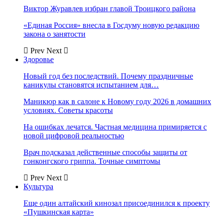
Виктор Журавлев избран главой Троицкого района
«Единая Россия» внесла в Госдуму новую редакцию
закона о занятости
Prev
Next
Здоровье
Новый год без последствий. Почему праздничные
каникулы становятся испытанием для…
Маникюр как в салоне к Новому году 2026 в домашних
условиях. Советы красоты
На ошибках лечатся. Частная медицина примиряется с
новой цифровой реальностью
Врач подсказал действенные способы защиты от
гонконгского гриппа. Точные симптомы
Prev
Next
Культура
Еще один алтайский кинозал присоединился к проекту
«Пушкинская карта»