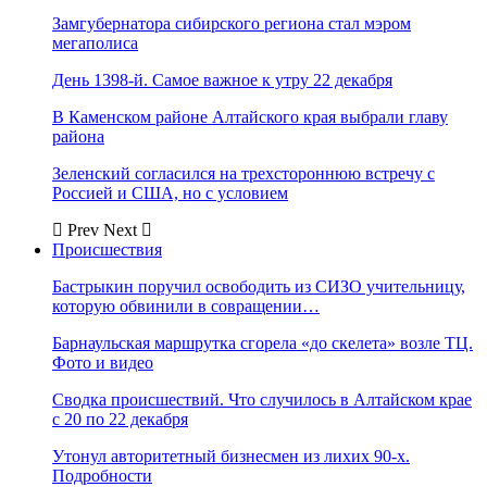
Замгубернатора сибирского региона стал мэром
мегаполиса
День 1398-й. Самое важное к утру 22 декабря
В Каменском районе Алтайского края выбрали главу
района
Зеленский согласился на трехстороннюю встречу с
Россией и США, но с условием
Prev
Next
Происшествия
Бастрыкин поручил освободить из СИЗО учительницу,
которую обвинили в совращении…
Барнаульская маршрутка сгорела «до скелета» возле ТЦ.
Фото и видео
Сводка происшествий. Что случилось в Алтайском крае
с 20 по 22 декабря
Утонул авторитетный бизнесмен из лихих 90-х.
Подробности