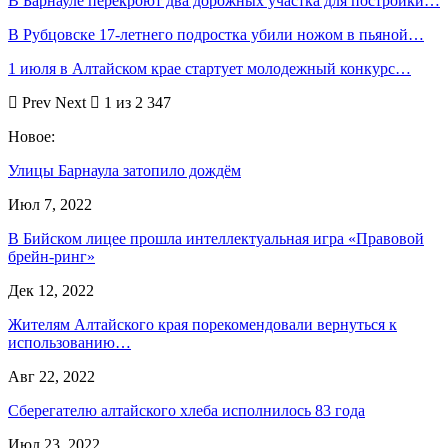
В Барнауле перекроют два дорожных участка для постройки…
В Рубцовске 17-летнего подростка убили ножом в пьяной…
1 июля в Алтайском крае стартует молодежный конкурс…
Prev
Next
1 из 2 347
Новое:
Улицы Барнаула затопило дождём
Июл 7, 2022
В Бийском лицее прошла интеллектуальная игра «Правовой
брейн-ринг»
Дек 12, 2022
Жителям Алтайского края порекомендовали вернуться к
использованию…
Авг 22, 2022
Сберегателю алтайского хлеба исполнилось 83 года
Июл 23, 2022