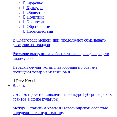
Здоровье
Культура
Общество
Политика
Экономика
Образование
Происшествия
В Славгороде мошенники продолжают обманывать
доверчивых граждан
Россияне выступили за бесплатные переводы средств
самому себе
Нередки случаи, когда славгородцы и яровчане
похищают товар из магазинов и…
Prev
Next
Власть
Сколько проектов заявлено на конкурс Губернаторских
грантов в сфере культуры
Между Алтайским краем и Новосибирской областью
определили точную границу