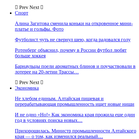
Prev
Next
Спорт
Алина Загитова сменила коньки на откровенное мини-
платье и гольфы. Фото
Футболист чуть не свернул шею, когда радовался голу
Ротенберг объяснил, почему в России футбол любят
больше хоккея
Барнаульцы поели ароматных блинов и поучаствовали в
лотерее на 20-летии Трассы…
Prev
Next
Экономика
Не хлебом единым. Алтайская пищевая и
перерабатывающая промышленность ищет новые ниши
И не одно «Но!» Как экономика края прожила еще один
год в условиях поиска новых…
Прихорошилась. Министр промышленности Алтайского
края — о том, как изменился реальный…