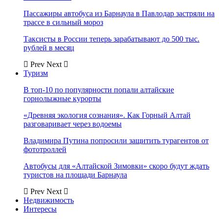
Пассажиры автобуса из Барнаула в Павлодар застряли на
трассе в сильный мороз
Таксисты в России теперь зарабатывают до 500 тыс.
рублей в месяц
Prev
Next
Туризм
В топ-10 по популярности попали алтайские
горнолыжные курорты
«Древняя экология сознания». Как Горный Алтай
разговаривает через водоемы
Владимира Путина попросили защитить турагентов от
фототроллей
Автобусы для «Алтайской Зимовки» скоро будут ждать
туристов на площади Барнаула
Prev
Next
Недвижимость
Интересы