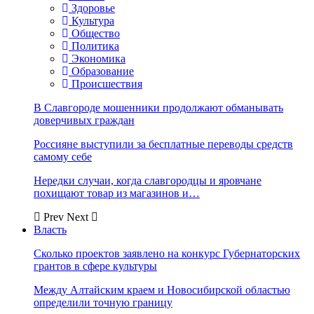
Здоровье
Культура
Общество
Политика
Экономика
Образование
Происшествия
В Славгороде мошенники продолжают обманывать
доверчивых граждан
Россияне выступили за бесплатные переводы средств
самому себе
Нередки случаи, когда славгородцы и яровчане
похищают товар из магазинов и…
Prev
Next
Власть
Сколько проектов заявлено на конкурс Губернаторских
грантов в сфере культуры
Между Алтайским краем и Новосибирской областью
определили точную границу