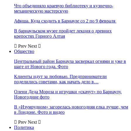
Что объединяло краевую библиотеку и кузнечно-
механическую мастерскую
Афиша. Куда сходить в Барнауле со 2 по 9 февраля
В барнаульском музее пройдет лекция о древних
крепостях Горного Алтая
Prev
Next
Общество
Центральный район Барнаула засверкал огнями и уже в
шаге от Нового года. Фото
Клиенты идут за любовью. Предприниматели
поделились советами, как начать дело в…
Олени Деда Мороза и игрушки «скачут» по Барнаулу.
Новогодние фото
В «Изумрудном» загорелась новогодняя елка лучше, чем
в Лондоне. Фото и видео
Prev
Next
Политика