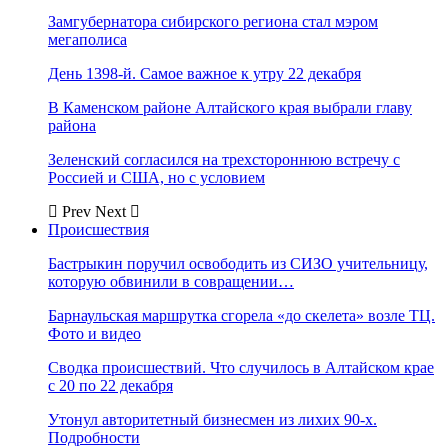
Замгубернатора сибирского региона стал мэром
мегаполиса
День 1398-й. Самое важное к утру 22 декабря
В Каменском районе Алтайского края выбрали главу
района
Зеленский согласился на трехстороннюю встречу с
Россией и США, но с условием
Prev
Next
Происшествия
Бастрыкин поручил освободить из СИЗО учительницу,
которую обвинили в совращении…
Барнаульская маршрутка сгорела «до скелета» возле ТЦ.
Фото и видео
Сводка происшествий. Что случилось в Алтайском крае
с 20 по 22 декабря
Утонул авторитетный бизнесмен из лихих 90-х.
Подробности