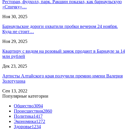
Ресторан, фудхолл, парк. Ракшин показал, как барнаульскую
«Спичку»…
Ноя 30, 2025
Барнаульские дороги охватили пробки вечером 24 ноября.
Куда не стоит…
Ноя 29, 2025
Квартиру с видом на розовый замок продают в Барнауле за 14
млн рублей
Дек 23, 2025
Артисты Алтайского края получили премию имени Валерия
Золотухина
Сен 13, 2022
Популярные категории
Общество
3094
Происшествия
2860
Политика
1417
Экономика
1272
Здоровье
1234