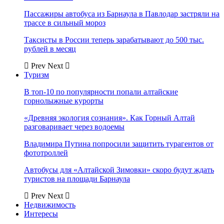
Пассажиры автобуса из Барнаула в Павлодар застряли на
трассе в сильный мороз
Таксисты в России теперь зарабатывают до 500 тыс.
рублей в месяц
Prev
Next
Туризм
В топ-10 по популярности попали алтайские
горнолыжные курорты
«Древняя экология сознания». Как Горный Алтай
разговаривает через водоемы
Владимира Путина попросили защитить турагентов от
фототроллей
Автобусы для «Алтайской Зимовки» скоро будут ждать
туристов на площади Барнаула
Prev
Next
Недвижимость
Интересы