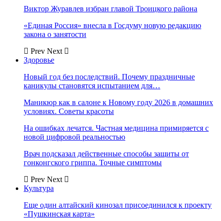
Виктор Журавлев избран главой Троицкого района
«Единая Россия» внесла в Госдуму новую редакцию
закона о занятости
Prev
Next
Здоровье
Новый год без последствий. Почему праздничные
каникулы становятся испытанием для…
Маникюр как в салоне к Новому году 2026 в домашних
условиях. Советы красоты
На ошибках лечатся. Частная медицина примиряется с
новой цифровой реальностью
Врач подсказал действенные способы защиты от
гонконгского гриппа. Точные симптомы
Prev
Next
Культура
Еще один алтайский кинозал присоединился к проекту
«Пушкинская карта»