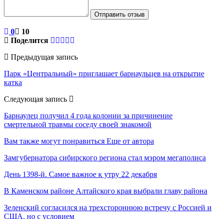
Отправить отзыв
0
10
Поделится
Предыдущая запись
Парк «Центральный» приглашает барнаульцев на открытие
катка
Следующая запись
Барнаулец получил 4 года колонии за причинение
смертельной травмы соседу своей знакомой
Вам также могут понравиться
Еще от автора
Замгубернатора сибирского региона стал мэром мегаполиса
День 1398-й. Самое важное к утру 22 декабря
В Каменском районе Алтайского края выбрали главу района
Зеленский согласился на трехстороннюю встречу с Россией и
США, но с условием