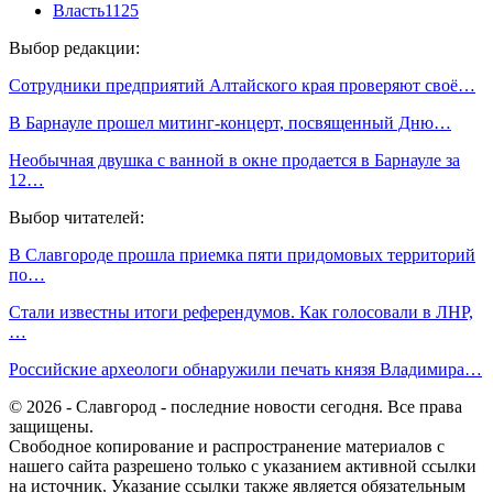
Власть
1125
Выбор редакции:
Сотрудники предприятий Алтайского края проверяют своё…
В Барнауле прошел митинг-концерт, посвященный Дню…
Необычная двушка с ванной в окне продается в Барнауле за
12…
Выбор читателей:
В Славгороде прошла приемка пяти придомовых территорий
по…
Стали известны итоги референдумов. Как голосовали в ЛНР,
…
Российские археологи обнаружили печать князя Владимира…
© 2026 - Славгород - последние новости сегодня. Все права
защищены.
Свободное копирование и распространение материалов с
нашего сайта разрешено только с указанием активной ссылки
на источник. Указание ссылки также является обязательным