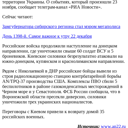
территории Украины. О событиях, который произошли 23
ноября, сообщает телеграм-канал «РИА Новости».
Сейчас читают:
Замгубернатора сибирского региона стал мэром мегаполиса
День 1398-й. Самое важное к утру 22 декабря
Российские войска продолжили наступление на донецком
направлении, где уничтожили свыше 60 солдат ВСУ и 5
броневиков. Киевские силовики безрезультатно атаковали на
южно-донецком, купянском и краснолиманском направлении.
Рядом с Николаевкой в ДНР российские бойцы вывели из
строя радиолокационную станцию контрбатарейной борьбы
AN/TPQ-37 производства США. Комплексы ПВО сбили 5
беспилотников в районе газоконденсатных месторождений в
Черном море и у Севастополя. ФСБ России сообщила, что в
Воронежской области пресекли диверсию, силовики
уничтожили трех украинских националистов.
Переговоры с Киевом привели к возврату домой 35
российских военных.
Источник:
www.ap22.ru