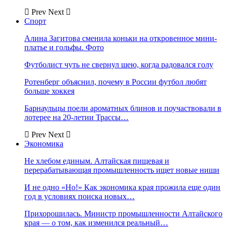
Prev
Next
Спорт
Алина Загитова сменила коньки на откровенное мини-
платье и гольфы. Фото
Футболист чуть не свернул шею, когда радовался голу
Ротенберг объяснил, почему в России футбол любят
больше хоккея
Барнаульцы поели ароматных блинов и поучаствовали в
лотерее на 20-летии Трассы…
Prev
Next
Экономика
Не хлебом единым. Алтайская пищевая и
перерабатывающая промышленность ищет новые ниши
И не одно «Но!» Как экономика края прожила еще один
год в условиях поиска новых…
Прихорошилась. Министр промышленности Алтайского
края — о том, как изменился реальный…