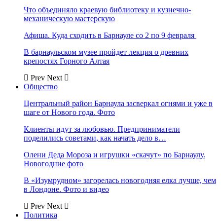
Что объединяло краевую библиотеку и кузнечно-
механическую мастерскую
Афиша. Куда сходить в Барнауле со 2 по 9 февраля
В барнаульском музее пройдет лекция о древних
крепостях Горного Алтая
Prev
Next
Общество
Центральный район Барнаула засверкал огнями и уже в
шаге от Нового года. Фото
Клиенты идут за любовью. Предприниматели
поделились советами, как начать дело в…
Олени Деда Мороза и игрушки «скачут» по Барнаулу.
Новогодние фото
В «Изумрудном» загорелась новогодняя елка лучше, чем
в Лондоне. Фото и видео
Prev
Next
Политика