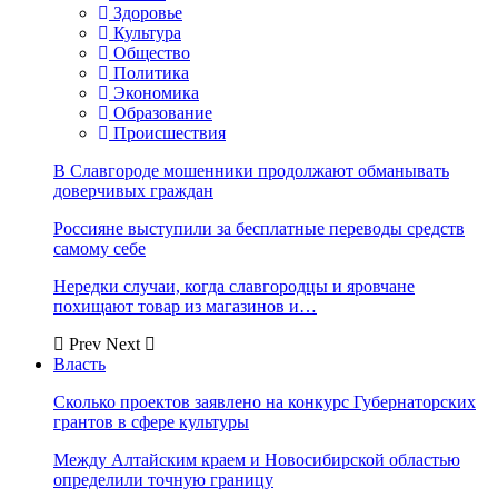
Здоровье
Культура
Общество
Политика
Экономика
Образование
Происшествия
В Славгороде мошенники продолжают обманывать
доверчивых граждан
Россияне выступили за бесплатные переводы средств
самому себе
Нередки случаи, когда славгородцы и яровчане
похищают товар из магазинов и…
Prev
Next
Власть
Сколько проектов заявлено на конкурс Губернаторских
грантов в сфере культуры
Между Алтайским краем и Новосибирской областью
определили точную границу