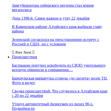
Замгубернатора сибирского региона стал мэром
мегаполиса
День 1398-й. Самое важное к утру 22 декабря
В Каменском районе Алтайского края выбрали главу
района
Зеленский согласился на трехстороннюю встречу с
Россией и США, но с условием
Prev
Next
Происшествия
Бастрыкин поручил освободить из СИЗО учительницу,
которую обвинили в совращении…
Барнаульская маршрутка сгорела «до скелета» возле ТЦ.
Фото и видео
Сводка происшествий. Что случилось в Алтайском крае
с 20 по 22 декабря
Утонул авторитетный бизнесмен из лихих 90-х.
Подробности