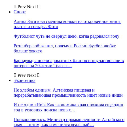
Prev
Next
Спорт
Алина Загитова сменила коньки на откровенное мини-
платье и гольфы. Фото
Футболист чуть не свернул шею, когда радовался голу
Ротенберг объяснил, почему в России футбол любят
больше хоккея
Барнаульцы поели ароматных блинов и поучаствовали в
лотерее на 20-летии Трассы…
Prev
Next
Экономика
Не хлебом единым. Алтайская пищевая и
перерабатывающая промышленность ищет новые ниши
И не одно «Но!» Как экономика края прожила еще один
год в условиях поиска новых…
Прихорошилась. Министр промышленности Алтайского
края — о том, как изменился реальный…