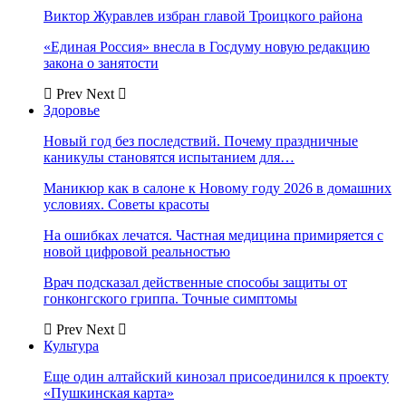
Виктор Журавлев избран главой Троицкого района
«Единая Россия» внесла в Госдуму новую редакцию
закона о занятости
Prev
Next
Здоровье
Новый год без последствий. Почему праздничные
каникулы становятся испытанием для…
Маникюр как в салоне к Новому году 2026 в домашних
условиях. Советы красоты
На ошибках лечатся. Частная медицина примиряется с
новой цифровой реальностью
Врач подсказал действенные способы защиты от
гонконгского гриппа. Точные симптомы
Prev
Next
Культура
Еще один алтайский кинозал присоединился к проекту
«Пушкинская карта»