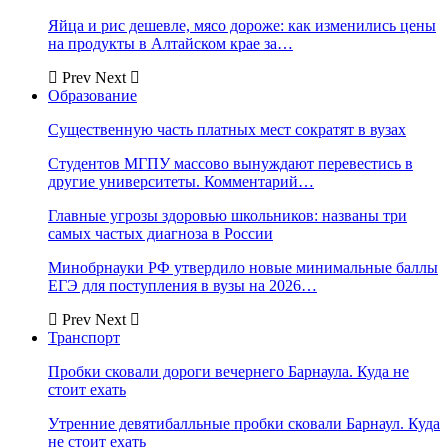
Яйца и рис дешевле, мясо дороже: как изменились цены
на продукты в Алтайском крае за…
Prev
Next
Образование
Существенную часть платных мест сократят в вузах
Студентов МГПУ массово вынуждают перевестись в
другие университеты. Комментарий…
Главные угрозы здоровью школьников: названы три
самых частых диагноза в России
Минобрнауки РФ утвердило новые минимальные баллы
ЕГЭ для поступления в вузы на 2026…
Prev
Next
Транспорт
Пробки сковали дороги вечернего Барнаула. Куда не
стоит ехать
Утренние девятибалльные пробки сковали Барнаул. Куда
не стоит ехать