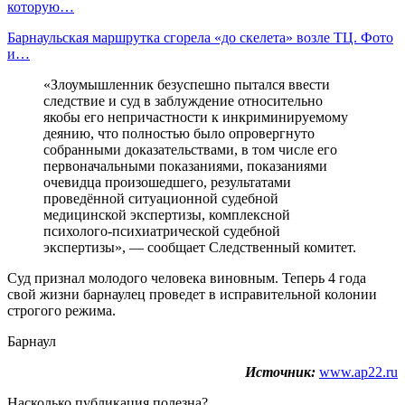
которую…
Барнаульская маршрутка сгорела «до скелета» возле ТЦ. Фото
и…
«Злоумышленник безуспешно пытался ввести
следствие и суд в заблуждение относительно
якобы его непричастности к инкриминируемому
деянию, что полностью было опровергнуто
собранными доказательствами, в том числе его
первоначальными показаниями, показаниями
очевидца произошедшего, результатами
проведённой ситуационной судебной
медицинской экспертизы, комплексной
психолого-психиатрической судебной
экспертизы», — сообщает Следственный комитет.
Суд признал молодого человека виновным. Теперь 4 года
свой жизни барнаулец проведет в исправительной колонии
строгого режима.
Барнаул
Источник:
www.ap22.ru
Насколько публикация полезна?