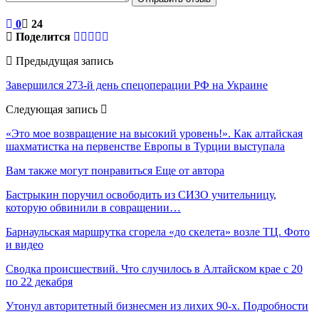
0
24
Поделится
Предыдущая запись
Завершился 273-й день спецоперации РФ на Украине
Следующая запись
«Это мое возвращение на высокий уровень!». Как алтайская
шахматистка на первенстве Европы в Турции выступала
Вам также могут понравиться
Еще от автора
Бастрыкин поручил освободить из СИЗО учительницу,
которую обвинили в совращении…
Барнаульская маршрутка сгорела «до скелета» возле ТЦ. Фото
и видео
Сводка происшествий. Что случилось в Алтайском крае с 20
по 22 декабря
Утонул авторитетный бизнесмен из лихих 90-х. Подробности