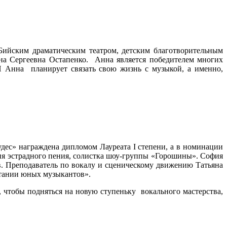
 Бийским драматическим театром, детским благотворительным
яна Сергеевна Остапенко. Анна является победителем многих
И Анна планирует связать свою жизнь с музыкой, а именно,
ес» награждена дипломом Лауреата I степени, а в номинации
ния эстрадного пения, солистка шоу-группы «Горошины». София
в. Преподаватель по вокалу и сценическому движению Татьяна
итании юных музыкантов».
чтобы подняться на новую ступеньку вокального мастерства,