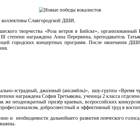
е коллективы Славгородской ДШИ.
шеского творчества «Роза ветров в Бийске», организованный
III степени награждена Анна Перервина, преподаватель Тать
тницей городских концертных программ. После окончания ДШ
ния.
льно-эстрадный, джазовый (ансамбль)», шоу-группа «Время чуд
степени награждена София Третьякова, ученица 2 класса отделе
так же неоднократный призёр краевых, всероссийских конкурсо
а профессионализм, добросовестный и эффективный труд в восп
ию и необходимости дальнейшего развития певческого голоса, 
 важны.