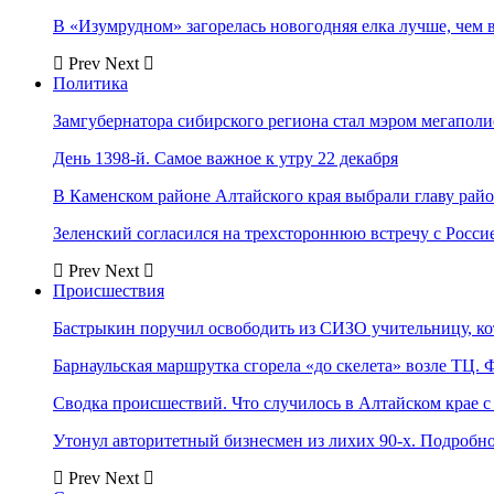
В «Изумрудном» загорелась новогодняя елка лучше, чем 
Prev
Next
Политика
Замгубернатора сибирского региона стал мэром мегаполи
День 1398-й. Самое важное к утру 22 декабря
В Каменском районе Алтайского края выбрали главу рай
Зеленский согласился на трехстороннюю встречу с Росси
Prev
Next
Происшествия
Бастрыкин поручил освободить из СИЗО учительницу, 
Барнаульская маршрутка сгорела «до скелета» возле ТЦ. 
Сводка происшествий. Что случилось в Алтайском крае с 
Утонул авторитетный бизнесмен из лихих 90-х. Подробн
Prev
Next