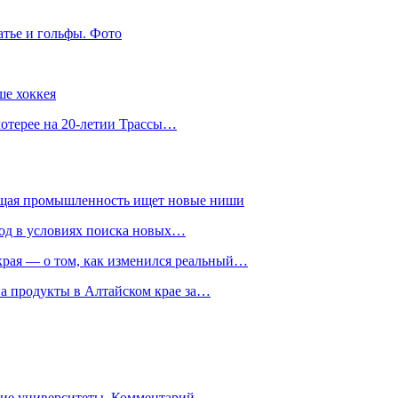
атье и гольфы. Фото
ше хоккея
лотерее на 20-летии Трассы…
ющая промышленность ищет новые ниши
год в условиях поиска новых…
рая — о том, как изменился реальный…
на продукты в Алтайском крае за…
гие университеты. Комментарий…