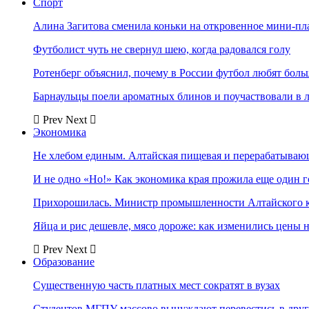
Спорт
Алина Загитова сменила коньки на откровенное мини-пл
Футболист чуть не свернул шею, когда радовался голу
Ротенберг объяснил, почему в России футбол любят боль
Барнаульцы поели ароматных блинов и поучаствовали в 
Prev
Next
Экономика
Не хлебом единым. Алтайская пищевая и перерабатыва
И не одно «Но!» Как экономика края прожила еще один 
Прихорошилась. Министр промышленности Алтайского к
Яйца и рис дешевле, мясо дороже: как изменились цены 
Prev
Next
Образование
Существенную часть платных мест сократят в вузах
Студентов МГПУ массово вынуждают перевестись в дру