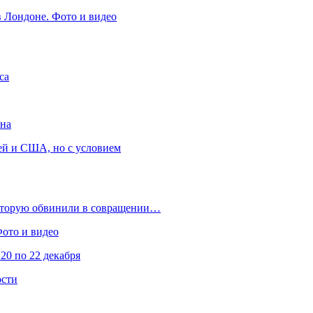
в Лондоне. Фото и видео
са
она
ей и США, но с условием
которую обвинили в совращении…
Фото и видео
20 по 22 декабря
ости