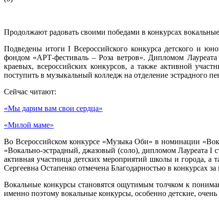
Продолжают радовать своими победами в конкурсах вокальны
Подведены итоги I Всероссийского конкурса детского и юно
фондом «АРТ-фестиваль – Роза ветров». Дипломом Лауреата 
краевых, всероссийских конкурсов, а также активной учас
поступить в музыкальный колледж на отделение эстрадного пе
Сейчас читают:
«Мы дарим вам свои сердца»
«Милой маме»
Во Всероссийском конкурсе «Музыка Оби» в номинации «Вока
«Вокально-эстрадный, джазовый (соло), дипломом Лауреата I 
активная участница детских мероприятий школы и города, а 
Сергеевна Остапенко отмечена Благодарностью в конкурсах з
Вокальные конкурсы становятся ощутимым толчком к пониман
именно поэтому вокальные конкурсы, особенно детские, очень