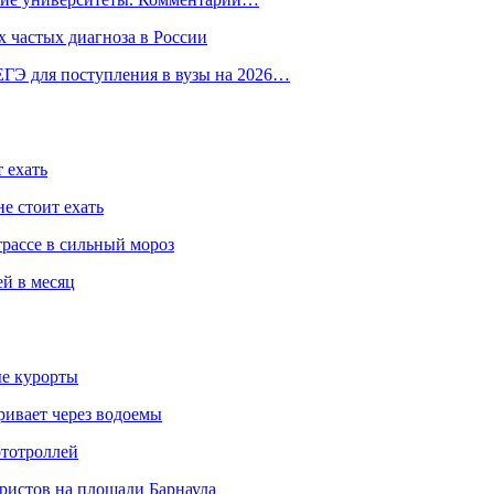
 частых диагноза в России
ГЭ для поступления в вузы на 2026…
 ехать
е стоит ехать
трассе в сильный мороз
ей в месяц
ые курорты
ривает через водоемы
ототроллей
ристов на площади Барнаула