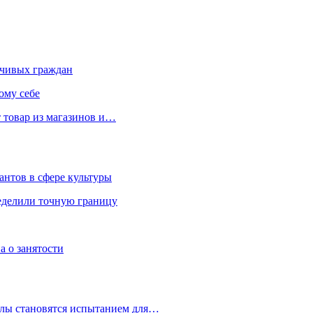
чивых граждан
ому себе
 товар из магазинов и…
антов в сфере культуры
еделили точную границу
а о занятости
улы становятся испытанием для…