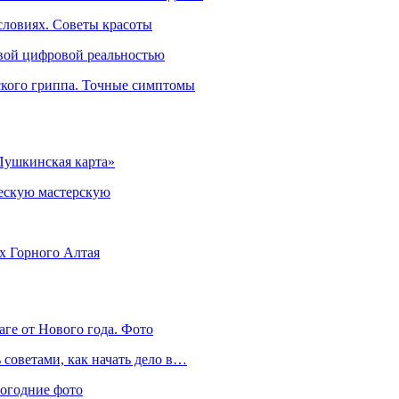
словиях. Советы красоты
овой цифровой реальностью
ского гриппа. Точные симптомы
Пушкинская карта»
ческую мастерскую
ях Горного Алтая
аге от Нового года. Фото
советами, как начать дело в…
вогодние фото