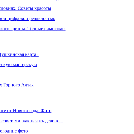
словиях. Советы красоты
овой цифровой реальностью
ского гриппа. Точные симптомы
Пушкинская карта»
ческую мастерскую
ях Горного Алтая
аге от Нового года. Фото
советами, как начать дело в…
вогодние фото