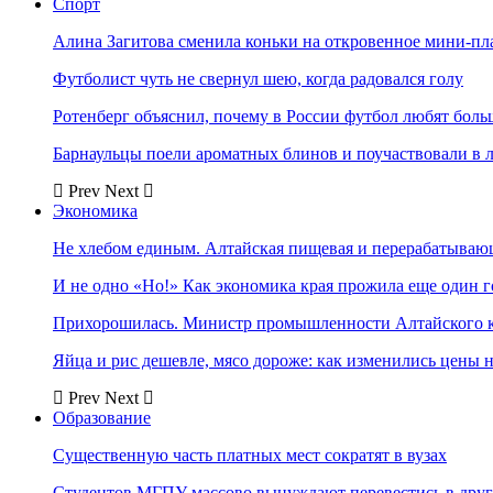
Спорт
Алина Загитова сменила коньки на откровенное мини-пл
Футболист чуть не свернул шею, когда радовался голу
Ротенберг объяснил, почему в России футбол любят боль
Барнаульцы поели ароматных блинов и поучаствовали в 
Prev
Next
Экономика
Не хлебом единым. Алтайская пищевая и перерабатыва
И не одно «Но!» Как экономика края прожила еще один 
Прихорошилась. Министр промышленности Алтайского к
Яйца и рис дешевле, мясо дороже: как изменились цены 
Prev
Next
Образование
Существенную часть платных мест сократят в вузах
Студентов МГПУ массово вынуждают перевестись в дру