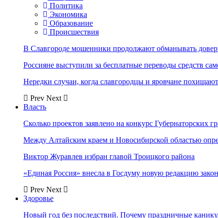
Политика
Экономика
Образование
Происшествия
В Славгороде мошенники продолжают обманывать довер
Россияне выступили за бесплатные переводы средств сам
Нередки случаи, когда славгородцы и яровчане похищают
Prev
Next
Власть
Сколько проектов заявлено на конкурс Губернаторских гр
Между Алтайским краем и Новосибирской областью опр
Виктор Журавлев избран главой Троицкого района
«Единая Россия» внесла в Госдуму новую редакцию закон
Prev
Next
Здоровье
Новый год без последствий. Почему праздничные каник