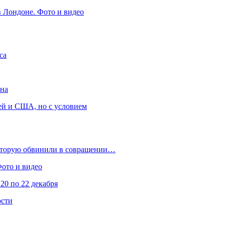
в Лондоне. Фото и видео
са
она
ей и США, но с условием
которую обвинили в совращении…
Фото и видео
20 по 22 декабря
ости