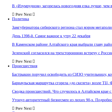
В «Изумрудном» загорелась новогодняя елка лучше, чем 
Prev
Next
Политика
Замгубернатора сибирского региона стал мэром мегаполи
День 1398-й. Самое важное к утру 22 декабря
В Каменском районе Алтайского края выбрали главу рай
Зеленский согласился на трехстороннюю встречу с Росси
Prev
Next
Происшествия
Бастрыкин поручил освободить из СИЗО учительницу, 
Барнаульская маршрутка сгорела «до скелета» возле ТЦ. 
Сводка происшествий. Что случилось в Алтайском крае с 
Утонул авторитетный бизнесмен из лихих 90-х. Подробн
Prev
Next