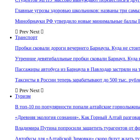
Главные угрозы здоровью школьников: названы три самых
Минобрнауки РФ утвердило новые минимальные баллы Е
Prev
Next
Транспорт
Пробки сковали дороги вечернего Барнаула. Куда не стоит
Утренние девятибалльные пробки сковали Барнаул. Куда н
Пассажиры автобуса из Барнаула в Павлодар застряли на 
Таксисты в России теперь зарабатывают до 500 тыс. рубл
Prev
Next
Туризм
В топ-10 по популярности попали алтайские горнолыжн
«Древняя экология сознания». Как Горный Алтай разгова
Владимира Путина попросили защитить турагентов от ф
Автобусы для «Алтайской Зимовки» скоро будут ждать ту