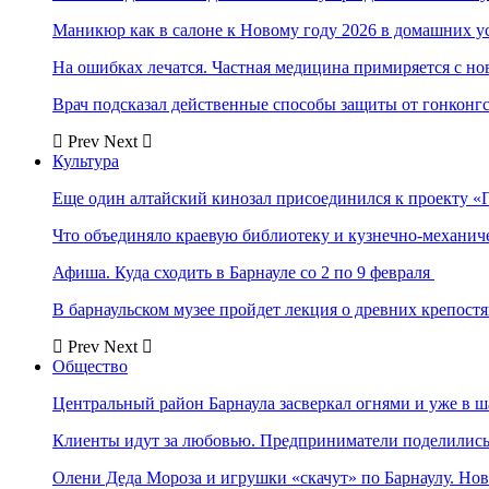
Маникюр как в салоне к Новому году 2026 в домашних у
На ошибках лечатся. Частная медицина примиряется с н
Врач подсказал действенные способы защиты от гонконг
Prev
Next
Культура
Еще один алтайский кинозал присоединился к проекту «
Что объединяло краевую библиотеку и кузнечно-механи
Афиша. Куда сходить в Барнауле со 2 по 9 февраля
В барнаульском музее пройдет лекция о древних крепост
Prev
Next
Общество
Центральный район Барнаула засверкал огнями и уже в ш
Клиенты идут за любовью. Предприниматели поделились 
Олени Деда Мороза и игрушки «скачут» по Барнаулу. Но