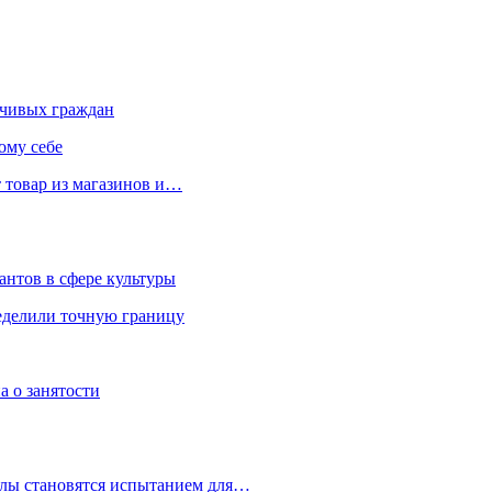
чивых граждан
ому себе
 товар из магазинов и…
антов в сфере культуры
еделили точную границу
а о занятости
улы становятся испытанием для…