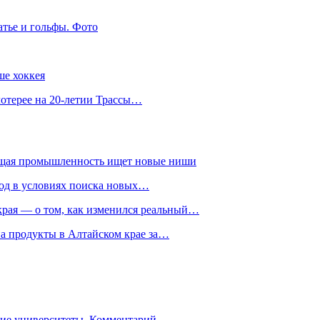
атье и гольфы. Фото
ше хоккея
лотерее на 20-летии Трассы…
ющая промышленность ищет новые ниши
год в условиях поиска новых…
рая — о том, как изменился реальный…
на продукты в Алтайском крае за…
гие университеты. Комментарий…