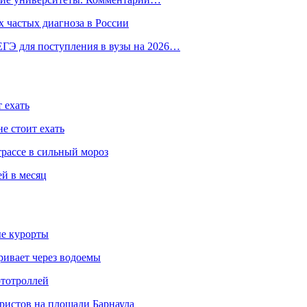
 частых диагноза в России
ГЭ для поступления в вузы на 2026…
 ехать
е стоит ехать
трассе в сильный мороз
ей в месяц
ые курорты
ривает через водоемы
ототроллей
ристов на площади Барнаула