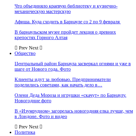
Что объединяло краевую библиотеку и кузнечно-
механическую мастерскую
Афиша. Куда сходить в Барнауле со 2 по 9 февраля
В барнаульском музее пройдет лекция о древних
крепостях Горного Алтая
Prev
Next
Общество
Центральный район Барнаула засверкал огнями и уже в
шаге от Нового года. Фото
Клиенты идут за любовью. Предприниматели
поделились советами, как начать дело в…
Олени Деда Мороза и игрушки «скачут» по Барнаулу.
Новогодние фото
В «Изумрудном» загорелась новогодняя елка лучше, чем
в Лондоне. Фото и видео
Prev
Next
Политика