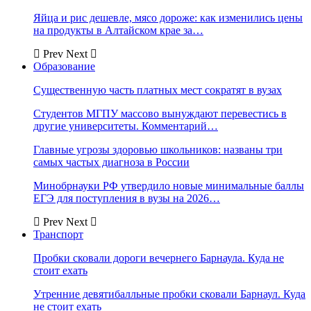
Яйца и рис дешевле, мясо дороже: как изменились цены
на продукты в Алтайском крае за…
Prev
Next
Образование
Существенную часть платных мест сократят в вузах
Студентов МГПУ массово вынуждают перевестись в
другие университеты. Комментарий…
Главные угрозы здоровью школьников: названы три
самых частых диагноза в России
Минобрнауки РФ утвердило новые минимальные баллы
ЕГЭ для поступления в вузы на 2026…
Prev
Next
Транспорт
Пробки сковали дороги вечернего Барнаула. Куда не
стоит ехать
Утренние девятибалльные пробки сковали Барнаул. Куда
не стоит ехать