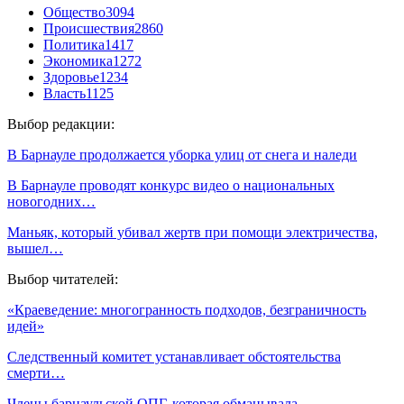
Общество
3094
Происшествия
2860
Политика
1417
Экономика
1272
Здоровье
1234
Власть
1125
Выбор редакции:
В Барнауле продолжается уборка улиц от снега и наледи
В Барнауле проводят конкурс видео о национальных
новогодних…
Маньяк, который убивал жертв при помощи электричества,
вышел…
Выбор читателей:
«Краеведение: многогранность подходов, безграничность
идей»
Следственный комитет устанавливает обстоятельства
смерти…
Члены барнаульской ОПГ, которая обманывала