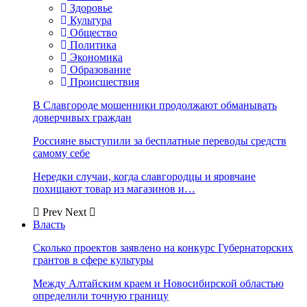
Здоровье
Культура
Общество
Политика
Экономика
Образование
Происшествия
В Славгороде мошенники продолжают обманывать
доверчивых граждан
Россияне выступили за бесплатные переводы средств
самому себе
Нередки случаи, когда славгородцы и яровчане
похищают товар из магазинов и…
Prev
Next
Власть
Сколько проектов заявлено на конкурс Губернаторских
грантов в сфере культуры
Между Алтайским краем и Новосибирской областью
определили точную границу