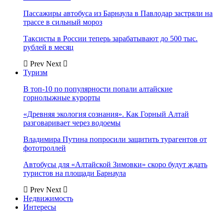
Пассажиры автобуса из Барнаула в Павлодар застряли на
трассе в сильный мороз
Таксисты в России теперь зарабатывают до 500 тыс.
рублей в месяц
Prev
Next
Туризм
В топ-10 по популярности попали алтайские
горнолыжные курорты
«Древняя экология сознания». Как Горный Алтай
разговаривает через водоемы
Владимира Путина попросили защитить турагентов от
фототроллей
Автобусы для «Алтайской Зимовки» скоро будут ждать
туристов на площади Барнаула
Prev
Next
Недвижимость
Интересы