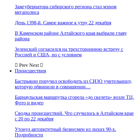
Замгубернатора сибирского региона стал мэром
мегаполиса
День 1398-й. Самое важное к утру 22 декабря
В Каменском районе Алтайского края выбрали главу
района
Зеленский согласился на трехстороннюю встречу с
Россией и США, но с условием
Prev
Next
Происшествия
Бастрыкин поручил освободить из СИЗО учительницу,
которую обвинили в совращении…
Барнаульская маршрутка сгорела «до скелета» возле ТЦ.
Фото и видео
Сводка происшествий. Что случилось в Алтайском крае
с 20 по 22 декабря
Утонул авторитетный бизнесмен из лихих 90-х.
Подробности