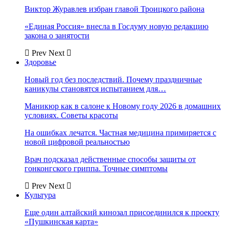
Виктор Журавлев избран главой Троицкого района
«Единая Россия» внесла в Госдуму новую редакцию
закона о занятости
Prev
Next
Здоровье
Новый год без последствий. Почему праздничные
каникулы становятся испытанием для…
Маникюр как в салоне к Новому году 2026 в домашних
условиях. Советы красоты
На ошибках лечатся. Частная медицина примиряется с
новой цифровой реальностью
Врач подсказал действенные способы защиты от
гонконгского гриппа. Точные симптомы
Prev
Next
Культура
Еще один алтайский кинозал присоединился к проекту
«Пушкинская карта»