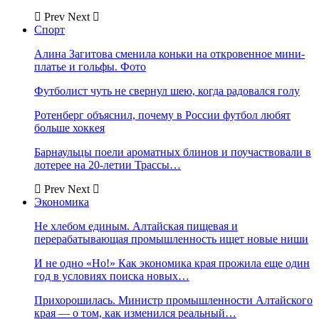
Prev
Next
Спорт
Алина Загитова сменила коньки на откровенное мини-
платье и гольфы. Фото
Футболист чуть не свернул шею, когда радовался голу
Ротенберг объяснил, почему в России футбол любят
больше хоккея
Барнаульцы поели ароматных блинов и поучаствовали в
лотерее на 20-летии Трассы…
Prev
Next
Экономика
Не хлебом единым. Алтайская пищевая и
перерабатывающая промышленность ищет новые ниши
И не одно «Но!» Как экономика края прожила еще один
год в условиях поиска новых…
Прихорошилась. Министр промышленности Алтайского
края — о том, как изменился реальный…