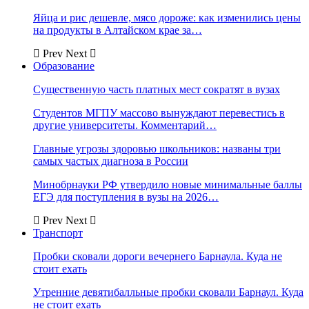
Яйца и рис дешевле, мясо дороже: как изменились цены
на продукты в Алтайском крае за…
Prev
Next
Образование
Существенную часть платных мест сократят в вузах
Студентов МГПУ массово вынуждают перевестись в
другие университеты. Комментарий…
Главные угрозы здоровью школьников: названы три
самых частых диагноза в России
Минобрнауки РФ утвердило новые минимальные баллы
ЕГЭ для поступления в вузы на 2026…
Prev
Next
Транспорт
Пробки сковали дороги вечернего Барнаула. Куда не
стоит ехать
Утренние девятибалльные пробки сковали Барнаул. Куда
не стоит ехать