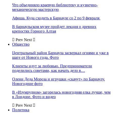
Что объединяло краевую библиотеку и кузнечно-
механическую мастерскую
Афиша. Куда сходить в Барнауле со 2 по 9 февраля
В барнаульском музее пройдет лекция о древних
крепостях Горного Алтая
Prev
Next
Общество
Центральный район Барнаула засверкал огнями и уже в
шаге от Нового года. Фото
Клиенты идут за любовью. Предприниматели
поделились советами, как начать дело в…
Олени Деда Мороза и игрушки «скачут» по Барнаулу.
Новогодние фото
В «Изумрудном» загорелась новогодняя елка лучше, чем
в Лондоне. Фото и видео
Prev
Next
Политика