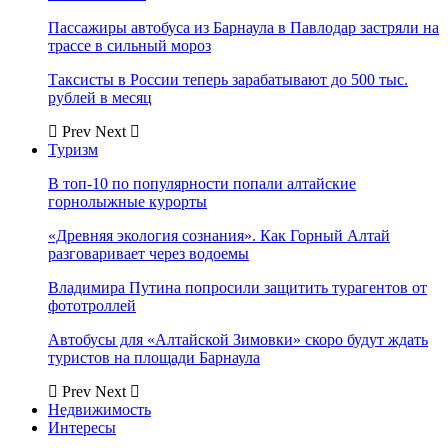
Пассажиры автобуса из Барнаула в Павлодар застряли на
трассе в сильный мороз
Таксисты в России теперь зарабатывают до 500 тыс.
рублей в месяц
Prev
Next
Туризм
В топ-10 по популярности попали алтайские
горнолыжные курорты
«Древняя экология сознания». Как Горный Алтай
разговаривает через водоемы
Владимира Путина попросили защитить турагентов от
фототроллей
Автобусы для «Алтайской Зимовки» скоро будут ждать
туристов на площади Барнаула
Prev
Next
Недвижимость
Интересы