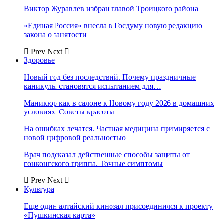
Виктор Журавлев избран главой Троицкого района
«Единая Россия» внесла в Госдуму новую редакцию
закона о занятости
Prev
Next
Здоровье
Новый год без последствий. Почему праздничные
каникулы становятся испытанием для…
Маникюр как в салоне к Новому году 2026 в домашних
условиях. Советы красоты
На ошибках лечатся. Частная медицина примиряется с
новой цифровой реальностью
Врач подсказал действенные способы защиты от
гонконгского гриппа. Точные симптомы
Prev
Next
Культура
Еще один алтайский кинозал присоединился к проекту
«Пушкинская карта»