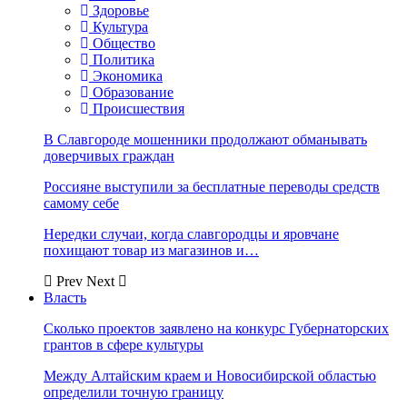
Здоровье
Культура
Общество
Политика
Экономика
Образование
Происшествия
В Славгороде мошенники продолжают обманывать
доверчивых граждан
Россияне выступили за бесплатные переводы средств
самому себе
Нередки случаи, когда славгородцы и яровчане
похищают товар из магазинов и…
Prev
Next
Власть
Сколько проектов заявлено на конкурс Губернаторских
грантов в сфере культуры
Между Алтайским краем и Новосибирской областью
определили точную границу