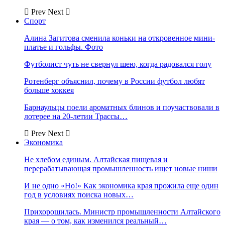
Prev
Next
Спорт
Алина Загитова сменила коньки на откровенное мини-
платье и гольфы. Фото
Футболист чуть не свернул шею, когда радовался голу
Ротенберг объяснил, почему в России футбол любят
больше хоккея
Барнаульцы поели ароматных блинов и поучаствовали в
лотерее на 20-летии Трассы…
Prev
Next
Экономика
Не хлебом единым. Алтайская пищевая и
перерабатывающая промышленность ищет новые ниши
И не одно «Но!» Как экономика края прожила еще один
год в условиях поиска новых…
Прихорошилась. Министр промышленности Алтайского
края — о том, как изменился реальный…