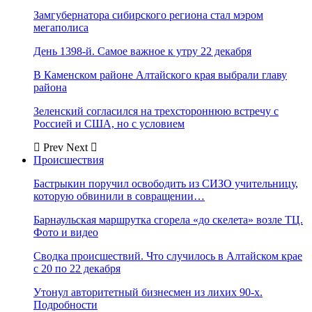
Замгубернатора сибирского региона стал мэром
мегаполиса
День 1398-й. Самое важное к утру 22 декабря
В Каменском районе Алтайского края выбрали главу
района
Зеленский согласился на трехстороннюю встречу с
Россией и США, но с условием
Prev
Next
Происшествия
Бастрыкин поручил освободить из СИЗО учительницу,
которую обвинили в совращении…
Барнаульская маршрутка сгорела «до скелета» возле ТЦ.
Фото и видео
Сводка происшествий. Что случилось в Алтайском крае
с 20 по 22 декабря
Утонул авторитетный бизнесмен из лихих 90-х.
Подробности